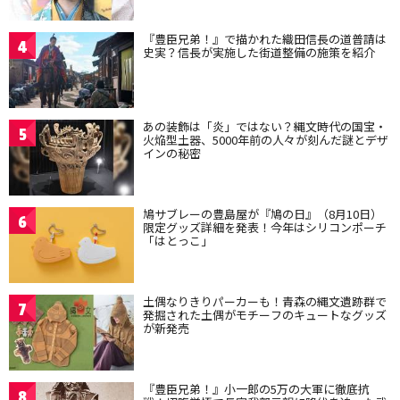
『豊臣兄弟！』で描かれた織田信長の道普請は
4
史実？信長が実施した街道整備の施策を紹介
あの装飾は「炎」ではない？縄文時代の国宝・
5
火焔型土器、5000年前の人々が刻んだ謎とデザ
インの秘密
鳩サブレーの豊島屋が『鳩の日』（8月10日）
6
限定グッズ詳細を発表！今年はシリコンポーチ
「はとっこ」
土偶なりきりパーカーも！青森の縄文遺跡群で
7
発掘された土偶がモチーフのキュートなグッズ
が新発売
『豊臣兄弟！』小一郎の5万の大軍に徹底抗
8