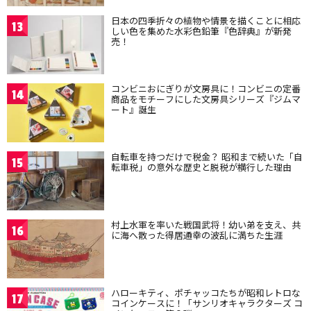
日本の四季折々の植物や情景を描くことに相応
13
しい色を集めた水彩色鉛筆『色辞典』が新発
売！
コンビニおにぎりが文房具に！コンビニの定番
14
商品をモチーフにした文房具シリーズ『ジムマ
ート』誕生
自転車を持つだけで税金？ 昭和まで続いた「自
15
転車税」の意外な歴史と脱税が横行した理由
村上水軍を率いた戦国武将！幼い弟を支え、共
16
に海へ散った得居通幸の波乱に満ちた生涯
ハローキティ、ポチャッコたちが昭和レトロな
17
コインケースに！「サンリオキャラクターズ コ