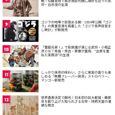
戦！切腹覚悟で長宗我部元親に降伏を迫った武
将・谷忠澄の生涯
ゴジラの咆哮で目覚める朝…1954年公開『ゴジ
9
ラ』の貴重音源を搭載した「ゴジラ音声目覚ま
し時計」が新発売
『豊臣兄弟！』で萩原護が演じる武将・小堀正
10
次とは？秀長・秀吉・家康が重用、“出家を重
ねた実務派”の生涯
しっかり抹茶の味わい、さらに果実の香りも楽
11
しめる「無糖フレーバー抹茶」ストロベリー、
マンゴー新発売
世界遺産決定で脚光！日本初の巨大都城・藤原
12
京を創り上げた知られざる女帝・持統天皇の凄
絶な執念