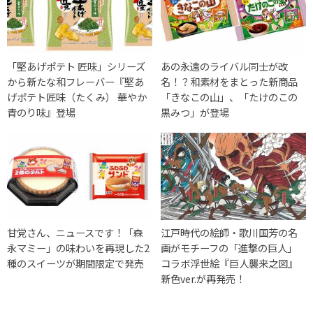
「堅あげポテト 匠味」シリーズ
あの永遠のライバル同士が改
から新たな和フレーバー『堅あ
名！？和素材をまとった新商品
げポテト匠味（たくみ） 華やか
「きなこの山」、「たけのこの
青のり味』登場
黒みつ」が登場
甘党さん、ニュースです！「森
江戸時代の絵師・歌川国芳の名
永マミー」の味わいを再現した2
画がモチーフの「進撃の巨人」
種のスイーツが期間限定で発売
コラボ浮世絵『巨人襲来之図』
新色ver.が再発売！