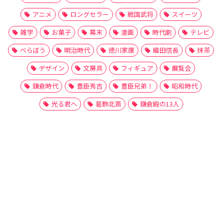
アニメ
ロングセラー
戦国武将
スイーツ
雑学
お菓子
幕末
漫画
時代劇
テレビ
べらぼう
明治時代
徳川家康
織田信長
抹茶
デザイン
文房具
フィギュア
展覧会
鎌倉時代
豊臣秀吉
豊臣兄弟！
昭和時代
光る君へ
葛飾北斎
鎌倉殿の13人