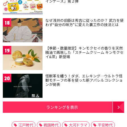
インケース」第２弾
なぜ浅井の旧臣は秀吉に従ったのか？ 武力を使
18
わず“自分の味方”に変えた裏工作の技法とは
【季節・数量限定】キンモクセイの香りを天然
19
精油で再現した「スチームクリーム キンモクセ
イ&茶」新登場
怪獣革を纏う！ダダ、エレキング…ウルトラ怪
20
獣モチーフの革を使った新アパレルコレクショ
ンが発表
ランキングを表示
江戸時代
戦国時代
大河ドラマ
平安時代