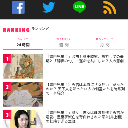
ランキング
RANKING
DAILY
WEEKLY
MONTHLY
24時間
週 間
月 間
『豊臣兄弟！』お市と柴田勝家、自刃しての最
1
期と「辞世の句」…運命を共にした２人の悲劇
【豊臣兄弟！】秀吉は本当に「女狂い」だった
2
のか？ 天下人を彩った11人の側室たちを時系列
で一挙紹介
『豊臣兄弟！』茶々＝悪女はほぼ創作？秀吉が
3
溺愛、豊臣家滅亡を背負わされた茶々(井上和)
の壮絶すぎる生涯