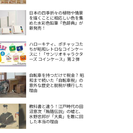
日本の四季折々の植物や情景
を描くことに相応しい色を集
めた水彩色鉛筆『色辞典』が
新発売！
ハローキティ、ポチャッコた
ちが昭和レトロなコインケー
スに！「サンリオキャラクタ
ーズ コインケース」第２弾
自転車を持つだけで税金？ 昭
和まで続いた「自転車税」の
意外な歴史と脱税が横行した
理由
教科書と違う！江戸時代の田
沼意次「賄賂伝説」の嘘と、
水野忠邦が「大奥」を敵に回
した本当の理由