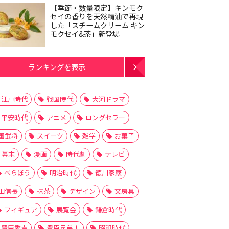
【季節・数量限定】キンモク
セイの香りを天然精油で再現
した「スチームクリーム キン
モクセイ&茶」新登場
ランキングを表示
江戸時代
戦国時代
大河ドラマ
平安時代
アニメ
ロングセラー
国武将
スイーツ
雑学
お菓子
幕末
漫画
時代劇
テレビ
べらぼう
明治時代
徳川家康
田信長
抹茶
デザイン
文房具
フィギュア
展覧会
鎌倉時代
豊臣秀吉
豊臣兄弟！
昭和時代