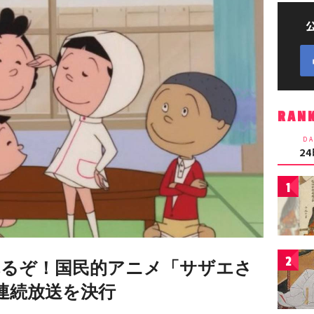
RAN
DA
2
1
2
れるぞ！国民的アニメ「サザエさ
連続放送を決行