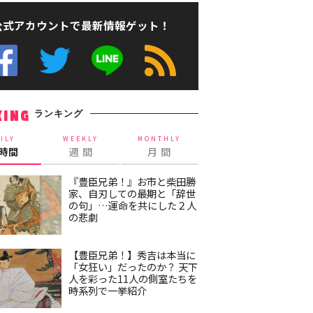
公式アカウントで最新情報ゲット！
ランキング
KING
ILY
WEEKLY
MONTHLY
4時間
週 間
月 間
『豊臣兄弟！』お市と柴田勝
家、自刃しての最期と「辞世
の句」…運命を共にした２人
の悲劇
【豊臣兄弟！】秀吉は本当に
「女狂い」だったのか？ 天下
人を彩った11人の側室たちを
時系列で一挙紹介