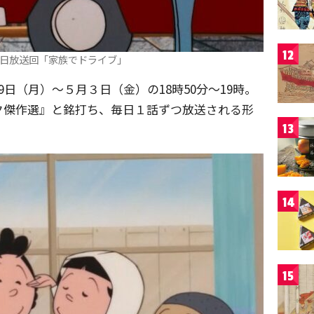
12
月３日放送回「家族でドライブ」
日（月）～５月３日（金）の18時50分～19時。
ク傑作選』と銘打ち、毎日１話ずつ放送される形
13
14
15