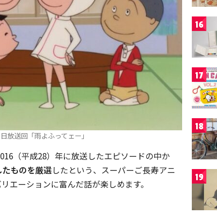
16
17
18
29日放送回「雨よふってェー」
2016（平成28）年に放送したエピソードの中か
したものを厳選
したという、スーパーご長寿アニ
19
バリエーションに富んだ話が楽しめます。