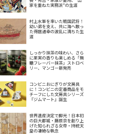
家を重ねた実務派”の生涯
村上水軍を率いた戦国武将！
幼い弟を支え、共に海へ散っ
た得居通幸の波乱に満ちた生
涯
しっかり抹茶の味わい、さら
に果実の香りも楽しめる「無
糖フレーバー抹茶」ストロベ
リー、マンゴー新発売
コンビニおにぎりが文房具
に！コンビニの定番商品をモ
チーフにした文房具シリーズ
『ジムマート』誕生
世界遺産決定で脚光！日本初
の巨大都城・藤原京を創り上
げた知られざる女帝・持統天
皇の凄絶な執念