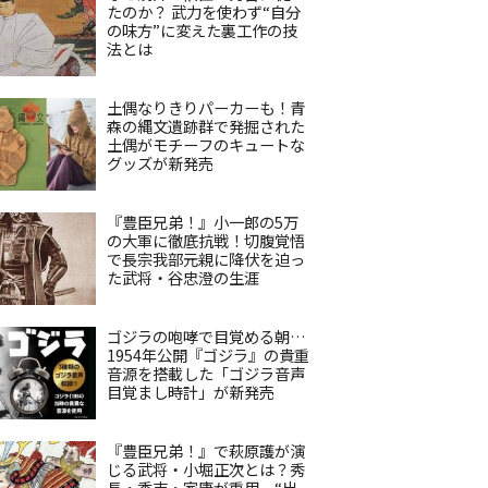
たのか？ 武力を使わず“自分
の味方”に変えた裏工作の技
法とは
土偶なりきりパーカーも！青
森の縄文遺跡群で発掘された
土偶がモチーフのキュートな
グッズが新発売
『豊臣兄弟！』小一郎の5万
の大軍に徹底抗戦！切腹覚悟
で長宗我部元親に降伏を迫っ
た武将・谷忠澄の生涯
ゴジラの咆哮で目覚める朝…
1954年公開『ゴジラ』の貴重
音源を搭載した「ゴジラ音声
目覚まし時計」が新発売
『豊臣兄弟！』で萩原護が演
じる武将・小堀正次とは？秀
長・秀吉・家康が重用、“出