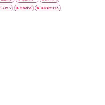
光る君へ
葛飾北斎
鎌倉殿の13人