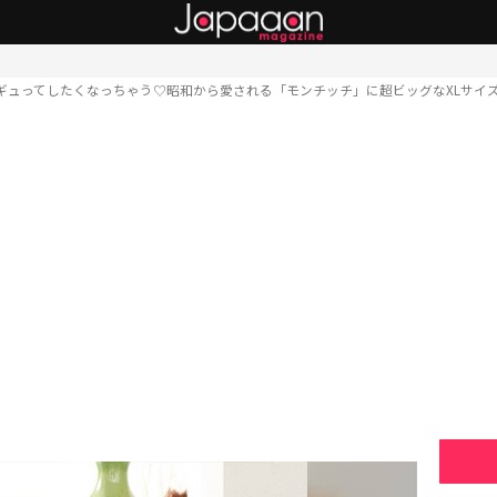
ギュってしたくなっちゃう♡昭和から愛される「モンチッチ」に超ビッグなXLサイ