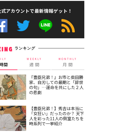
公式アカウントで最新情報ゲット！
ランキング
KING
ILY
WEEKLY
MONTHLY
4時間
週 間
月 間
『豊臣兄弟！』お市と柴田勝
家、自刃しての最期と「辞世
の句」…運命を共にした２人
の悲劇
【豊臣兄弟！】秀吉は本当に
「女狂い」だったのか？ 天下
人を彩った11人の側室たちを
時系列で一挙紹介