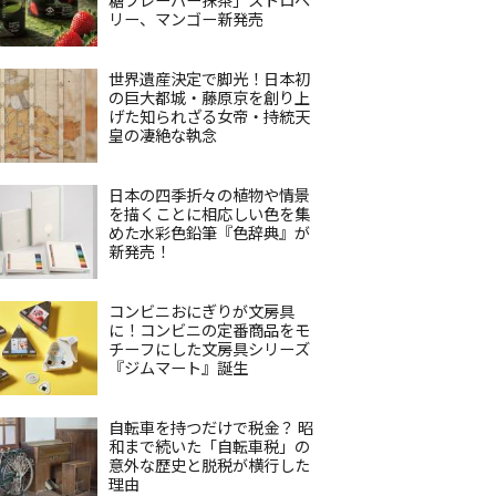
リー、マンゴー新発売
世界遺産決定で脚光！日本初
の巨大都城・藤原京を創り上
げた知られざる女帝・持統天
皇の凄絶な執念
日本の四季折々の植物や情景
を描くことに相応しい色を集
めた水彩色鉛筆『色辞典』が
新発売！
コンビニおにぎりが文房具
に！コンビニの定番商品をモ
チーフにした文房具シリーズ
『ジムマート』誕生
自転車を持つだけで税金？ 昭
和まで続いた「自転車税」の
意外な歴史と脱税が横行した
理由