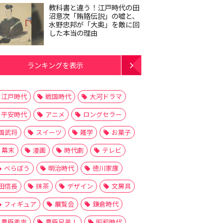
教科書と違う！江戸時代の田
沼意次「賄賂伝説」の嘘と、
水野忠邦が「大奥」を敵に回
した本当の理由
ランキングを表示
江戸時代
戦国時代
大河ドラマ
平安時代
アニメ
ロングセラー
国武将
スイーツ
雑学
お菓子
幕末
漫画
時代劇
テレビ
べらぼう
明治時代
徳川家康
田信長
抹茶
デザイン
文房具
フィギュア
展覧会
鎌倉時代
豊臣秀吉
豊臣兄弟！
昭和時代