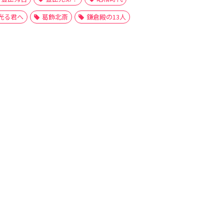
光る君へ
葛飾北斎
鎌倉殿の13人