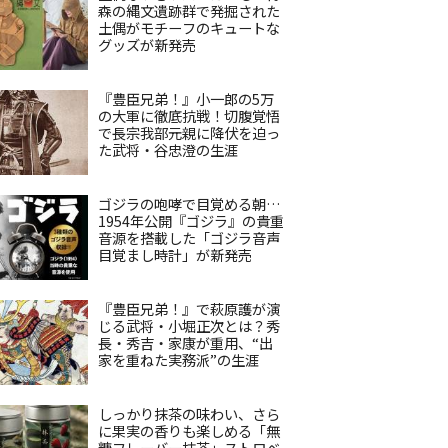
森の縄文遺跡群で発掘された
土偶がモチーフのキュートな
グッズが新発売
『豊臣兄弟！』小一郎の5万
の大軍に徹底抗戦！切腹覚悟
で長宗我部元親に降伏を迫っ
た武将・谷忠澄の生涯
ゴジラの咆哮で目覚める朝…
1954年公開『ゴジラ』の貴重
音源を搭載した「ゴジラ音声
目覚まし時計」が新発売
『豊臣兄弟！』で萩原護が演
じる武将・小堀正次とは？秀
長・秀吉・家康が重用、“出
家を重ねた実務派”の生涯
しっかり抹茶の味わい、さら
に果実の香りも楽しめる「無
糖フレーバー抹茶」ストロベ