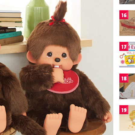
16
17
18
19