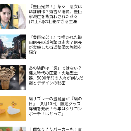
『豊臣兄弟！』茶々＝悪女は
ほぼ創作？秀吉が溺愛、豊臣
家滅亡を背負わされた茶々
(井上和)の壮絶すぎる生涯
『豊臣兄弟！』で描かれた織
田信長の道普請は史実？信長
が実施した街道整備の施策を
紹介
あの装飾は「炎」ではない？
縄文時代の国宝・火焔型土
器、5000年前の人々が刻んだ
謎とデザインの秘密
鳩サブレーの豊島屋が『鳩の
日』（8月10日）限定グッズ
詳細を発表！今年はシリコン
ポーチ「はとっこ」
土偶なりきりパーカーも！青