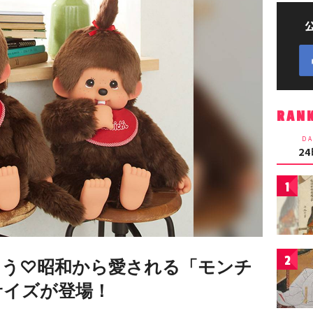
RAN
DA
2
1
2
う♡昭和から愛される「モンチ
サイズが登場！