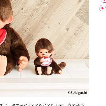
ズは、男の子がH51×W34×D21cm、女の子が