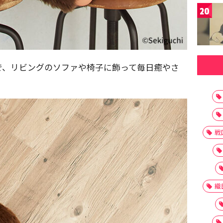
20
で、リビングのソファや椅子に飾って毎日癒やさ
戦
織