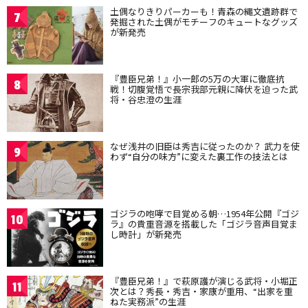
土偶なりきりパーカーも！青森の縄文遺跡群で
7
発掘された土偶がモチーフのキュートなグッズ
が新発売
『豊臣兄弟！』小一郎の5万の大軍に徹底抗
8
戦！切腹覚悟で長宗我部元親に降伏を迫った武
将・谷忠澄の生涯
なぜ浅井の旧臣は秀吉に従ったのか？ 武力を使
9
わず“自分の味方”に変えた裏工作の技法とは
ゴジラの咆哮で目覚める朝…1954年公開『ゴジ
10
ラ』の貴重音源を搭載した「ゴジラ音声目覚ま
し時計」が新発売
『豊臣兄弟！』で萩原護が演じる武将・小堀正
11
次とは？秀長・秀吉・家康が重用、“出家を重
ねた実務派”の生涯