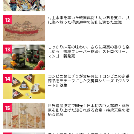
村上水軍を率いた戦国武将！幼い弟を支え、共
12
に海へ散った得居通幸の波乱に満ちた生涯
しっかり抹茶の味わい、さらに果実の香りも楽
13
しめる「無糖フレーバー抹茶」ストロベリー、
マンゴー新発売
コンビニおにぎりが文房具に！コンビニの定番
14
商品をモチーフにした文房具シリーズ『ジムマ
ート』誕生
世界遺産決定で脚光！日本初の巨大都城・藤原
15
京を創り上げた知られざる女帝・持統天皇の凄
絶な執念