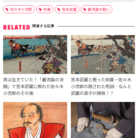
佐々木小次郎
剣豪
宮本武蔵
巌流島の戦い
関連する記事
RELATED
実は生きていた！「巌流島の決
宮本武蔵と戦った剣豪・佐々木
闘」で宮本武蔵に敗れた佐々木
小次郎の隠された死因…なんと
小次郎のその後
武蔵の弟子が撲殺！？