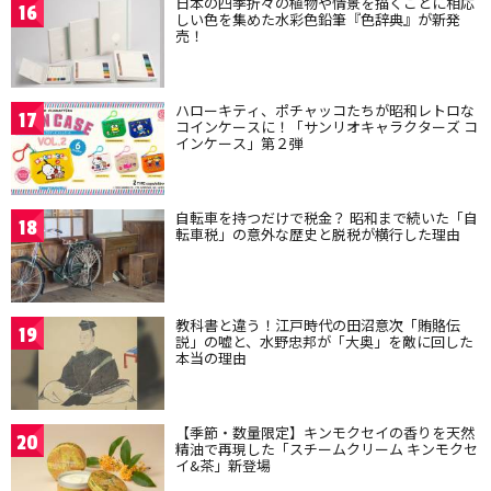
日本の四季折々の植物や情景を描くことに相応
16
しい色を集めた水彩色鉛筆『色辞典』が新発
売！
ハローキティ、ポチャッコたちが昭和レトロな
17
コインケースに！「サンリオキャラクターズ コ
インケース」第２弾
自転車を持つだけで税金？ 昭和まで続いた「自
18
転車税」の意外な歴史と脱税が横行した理由
教科書と違う！江戸時代の田沼意次「賄賂伝
19
説」の嘘と、水野忠邦が「大奥」を敵に回した
本当の理由
【季節・数量限定】キンモクセイの香りを天然
20
精油で再現した「スチームクリーム キンモクセ
イ&茶」新登場