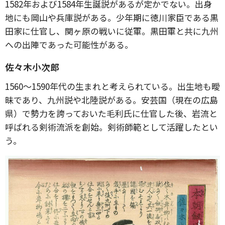
1582年および1584年生誕説があるが定かでない。出身
地にも岡山や兵庫説がある。少年期に徳川家臣である黒
田家に仕官し、関ヶ原の戦いに従軍。黒田軍と共に九州
への出陣であった可能性がある。
佐々木小次郎
1560〜1590年代の生まれと考えられている。出生地も曖
昧であり、九州説や北陸説がある。安芸国（現在の広島
県）で勢力を誇っておいた毛利氏に仕官した後、岩流と
呼ばれる剣術流派を創始。剣術師範として活躍したとい
う。