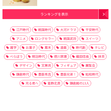
ランキングを表示
江戸時代
戦国時代
大河ドラマ
平安時代
アニメ
ロングセラー
戦国武将
スイーツ
雑学
お菓子
幕末
漫画
時代劇
テレビ
べらぼう
明治時代
徳川家康
織田信長
抹茶
デザイン
文房具
フィギュア
展覧会
鎌倉時代
豊臣秀吉
豊臣兄弟！
昭和時代
光る君へ
葛飾北斎
鎌倉殿の13人