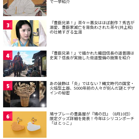
で一挙紹介
『豊臣兄弟！』茶々＝悪女はほぼ創作？秀吉が
3
溺愛、豊臣家滅亡を背負わされた茶々(井上和)
の壮絶すぎる生涯
『豊臣兄弟！』で描かれた織田信長の道普請は
4
史実？信長が実施した街道整備の施策を紹介
あの装飾は「炎」ではない？縄文時代の国宝・
5
火焔型土器、5000年前の人々が刻んだ謎とデザ
インの秘密
鳩サブレーの豊島屋が『鳩の日』（8月10日）
6
限定グッズ詳細を発表！今年はシリコンポーチ
「はとっこ」