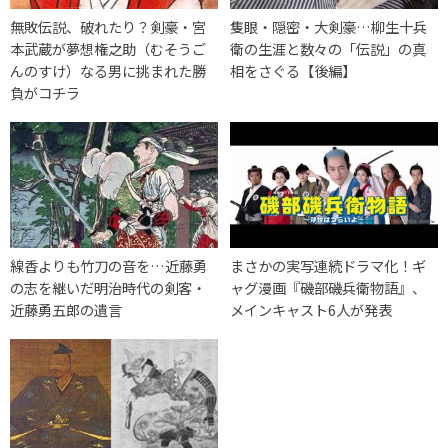
無敗伝説、破れたり？剣豪・宮
隻眼・隠密・大剣豪…柳生十兵
本武蔵が夢想権之助（むそうご
衛の生涯と数々の「伝説」の真
んのすけ）なる男に挑まれた勝
相をさぐる【後編】
負がコチラ
線香よりも竹刀の音を…近藤勇
まさかの実写連続ドラマ化！ギ
の志を継いだ明治時代の剣客・
ャグ漫画『磯部磯兵衛物語』、
近藤勇五郎の遺言
メインキャスト6人が発表