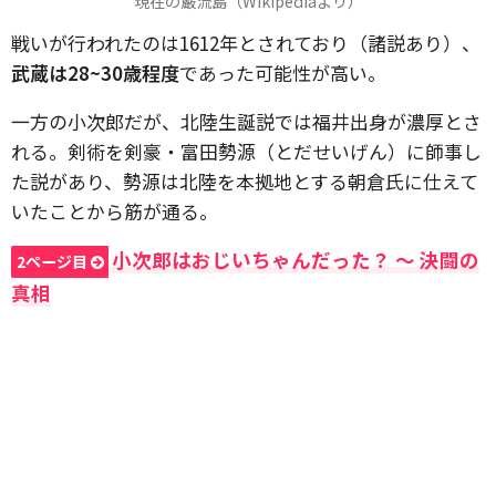
現在の巌流島（Wikipediaより）
戦いが行われたのは1612年とされており（諸説あり）、
武蔵は28~30歳程度
であった可能性が高い。
一方の小次郎だが、北陸生誕説では福井出身が濃厚とさ
れる。剣術を剣豪・富田勢源（とだせいげん）に師事し
た説があり、勢源は北陸を本拠地とする朝倉氏に仕えて
いたことから筋が通る。
小次郎はおじいちゃんだった？ 〜 決闘の
2ページ目
真相