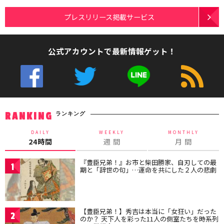
プレスリリース掲載サービス
公式アカウントで最新情報ゲット！
ランキング
RANKING
DAILY
WEEKLY
MONTHLY
24時間
週 間
月 間
『豊臣兄弟！』お市と柴田勝家、自刃しての最
1
期と「辞世の句」…運命を共にした２人の悲劇
【豊臣兄弟！】秀吉は本当に「女狂い」だった
2
のか？ 天下人を彩った11人の側室たちを時系列