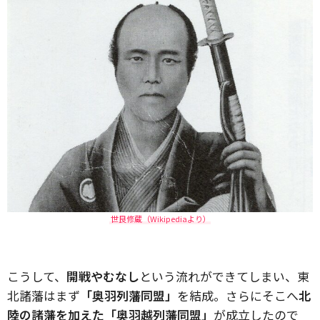
世良修蔵（Wikipediaより）
こうして、
開戦やむなし
という流れができてしまい、東
北諸藩はまず
「奥羽列藩同盟」
を結成。さらにそこへ
北
陸の諸藩を加えた「奥羽越列藩同盟」
が成立したので