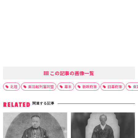
この記事の画像一覧
北陸
奥羽越列藩同盟
幕末
新政府軍
旧幕府軍
東
関連する記事
RELATED