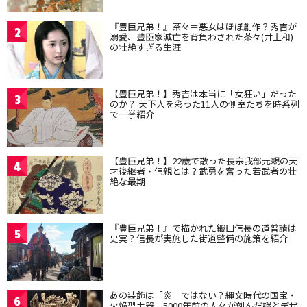
『豊臣兄弟！』茶々＝悪女はほぼ創作？秀吉が
2
溺愛、豊臣家滅亡を背負わされた茶々(井上和)
の壮絶すぎる生涯
【豊臣兄弟！】秀吉は本当に「女狂い」だった
3
のか？ 天下人を彩った11人の側室たちを時系列
で一挙紹介
【豊臣兄弟！】22歳で散った長宗我部元親の天
4
才後継者・信親とは？武勇を奮った若武者の壮
絶な最期
『豊臣兄弟！』で描かれた織田信長の道普請は
5
史実？信長が実施した街道整備の施策を紹介
あの装飾は「炎」ではない？縄文時代の国宝・
6
火焔型土器、5000年前の人々が刻んだ謎とデザ