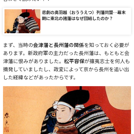
悲劇の奥羽越（おううえつ）列藩同盟…幕末
期に東北の諸藩はなぜ団結したのか？
まず、当時の
会津藩と長州藩の関係
を知っておく必要が
あります。新政府軍の主力だった長州藩は、もともと会
津藩に恨みがありました。
松平容保
が攘夷志士を何人も
摘発していましたし、政変によって京から長州を追い出
した経緯などがあったからです。