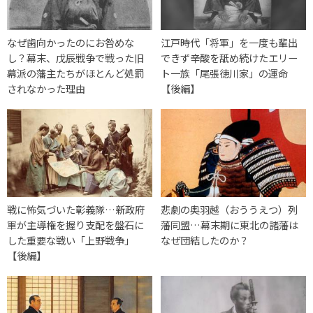
なぜ歯向かったのにお咎めな
江戸時代「将軍」を一度も輩出
し？幕末、戊辰戦争で戦った旧
できず辛酸を舐め続けたエリー
幕派の藩主たちがほとんど処罰
ト一族「尾張徳川家」の運命
されなかった理由
【後編】
戦に怖気づいた彰義隊…新政府
悲劇の奥羽越（おううえつ）列
軍が主導権を握り支配を盤石に
藩同盟…幕末期に東北の諸藩は
した重要な戦い「上野戦争」
なぜ団結したのか？
【後編】