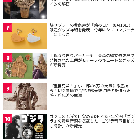
インの秘密
鳩サブレーの豊島屋が『鳩の日』（8月10日）
7
限定グッズ詳細を発表！今年はシリコンポーチ
「はとっこ」
土偶なりきりパーカーも！青森の縄文遺跡群で
8
発掘された土偶がモチーフのキュートなグッズ
が新発売
『豊臣兄弟！』小一郎の5万の大軍に徹底抗
9
戦！切腹覚悟で長宗我部元親に降伏を迫った武
将・谷忠澄の生涯
ゴジラの咆哮で目覚める朝…1954年公開『ゴジ
10
ラ』の貴重音源を搭載した「ゴジラ音声目覚ま
し時計」が新発売