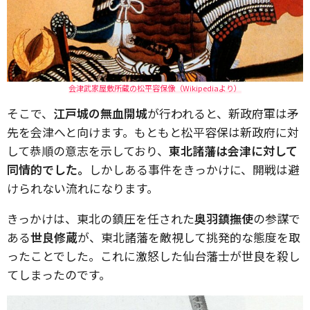
会津武家屋敷所蔵の松平容保像（Wikipediaより）
そこで、
江戸城の無血開城
が行われると、新政府軍は矛
先を会津へと向けます。もともと松平容保は新政府に対
して恭順の意志を示しており、
東北諸藩は会津に対して
同情的でした。
しかしある事件をきっかけに、開戦は避
けられない流れになります。
きっかけは、東北の鎮圧を任された
奥羽鎮撫使
の参謀で
ある
世良修蔵
が、東北諸藩を敵視して挑発的な態度を取
ったことでした。これに激怒した仙台藩士が世良を殺し
てしまったのです。