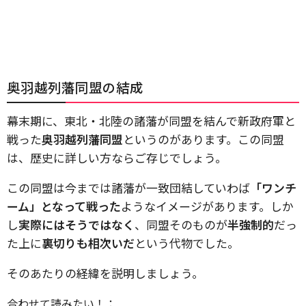
奥羽越列藩同盟の結成
幕末期に、東北・北陸の諸藩が同盟を結んで新政府軍と
戦った
奥羽越列藩同盟
というのがあります。この同盟
は、歴史に詳しい方ならご存じでしょう。
この同盟は今までは諸藩が一致団結していわば
「ワンチ
ーム」となって戦った
ようなイメージがあります。しか
し
実際にはそうではなく
、同盟そのものが
半強制的
だっ
た上に
裏切りも相次いだ
という代物でした。
そのあたりの経緯を説明しましょう。
合わせて読みたい！：