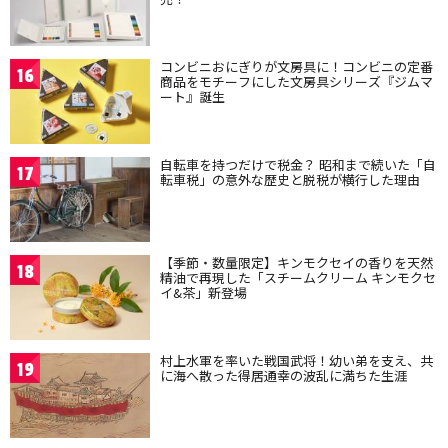
コンビニおにぎりが文房具に！コンビニの定番
16
商品をモチーフにした文房具シリーズ『ジムマ
ート』誕生
自転車を持つだけで税金？ 昭和まで続いた「自
17
転車税」の意外な歴史と脱税が横行した理由
【季節・数量限定】キンモクセイの香りを天然
18
精油で再現した「スチームクリーム キンモクセ
イ&茶」新登場
村上水軍を率いた戦国武将！幼い弟を支え、共
19
に海へ散った得居通幸の波乱に満ちた生涯