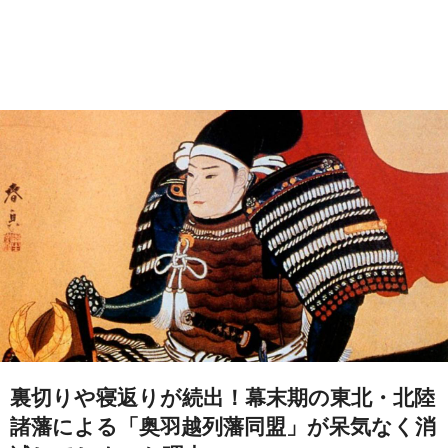
裏切りや寝返りが続出！幕末期の東北・北陸
諸藩による「奥羽越列藩同盟」が呆気なく消