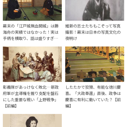
幕末の「江戸城無血開城」は勝
維新の志士たちもこぞって写真
海舟の実績ではなかった！実は
撮影！幕末は日本の写真文化の
手柄を横取り、話は盛りすぎ…
夜明け
彰義隊があっけなく敗北…新政
したたかで狡猾、有能な徳川慶
府軍が主導権を握り支配を盤石
喜。「大政奉還」直後、政争は
にした重要な戦い「上野戦争」
慶喜に有利に動いていた？【前
【前編】
編】