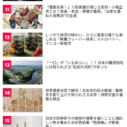
『豊臣兄弟！』で萩原護が演じる武将・小堀正
11
次とは？秀長・秀吉・家康が重用、“出家を重
ねた実務派”の生涯
しっかり抹茶の味わい、さらに果実の香りも楽
12
しめる「無糖フレーバー抹茶」ストロベリー、
マンゴー新発売
「一口」が「いもあらい」！？ 日本の難読地名
13
には知られざる“名前の法則”があった
世界遺産決定で脚光！日本初の巨大都城・藤原
14
京を創り上げた知られざる女帝・持統天皇の凄
絶な執念
日本の四季折々の植物や情景を描くことに相応
15
しい色を集めた水彩色鉛筆『色辞典』が新発
売！