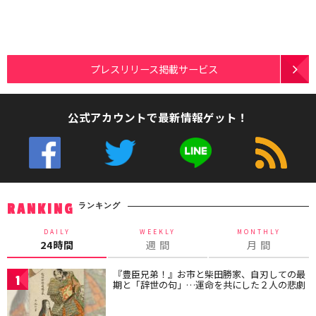
プレスリリース掲載サービス
公式アカウントで最新情報ゲット！
ランキング
RANKING
DAILY
WEEKLY
MONTHLY
24時間
週 間
月 間
『豊臣兄弟！』お市と柴田勝家、自刃しての最
1
期と「辞世の句」…運命を共にした２人の悲劇