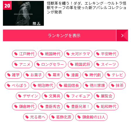
怪獣革を纏う！ダダ、エレキング…ウルトラ怪
20
獣モチーフの革を使った新アパレルコレクショ
ンが発表
ランキングを表示
江戸時代
戦国時代
大河ドラマ
平安時代
アニメ
ロングセラー
戦国武将
スイーツ
雑学
お菓子
幕末
漫画
時代劇
テレビ
べらぼう
明治時代
織田信長
徳川家康
抹茶
デザイン
文房具
フィギュア
展覧会
鎌倉時代
豊臣秀吉
豊臣兄弟！
昭和時代
光る君へ
葛飾北斎
鎌倉殿の13人