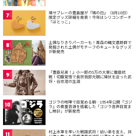
鳩サブレーの豊島屋が『鳩の日』（8月10日）
7
限定グッズ詳細を発表！今年はシリコンポーチ
「はとっこ」
土偶なりきりパーカーも！青森の縄文遺跡群で
8
発掘された土偶がモチーフのキュートなグッズ
が新発売
『豊臣兄弟！』小一郎の5万の大軍に徹底抗
9
戦！切腹覚悟で長宗我部元親に降伏を迫った武
将・谷忠澄の生涯
ゴジラの咆哮で目覚める朝…1954年公開『ゴジ
10
ラ』の貴重音源を搭載した「ゴジラ音声目覚ま
し時計」が新発売
村上水軍を率いた戦国武将！幼い弟を支え、共
11