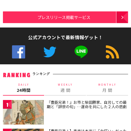
プレスリリース掲載サービス
公式アカウントで最新情報ゲット！
ランキング
RANKING
DAILY
WEEKLY
MONTHLY
24時間
週 間
月 間
『豊臣兄弟！』お市と柴田勝家、自刃しての最
1
期と「辞世の句」…運命を共にした２人の悲劇
【豊臣兄弟！】秀吉は本当に「女狂い」だった