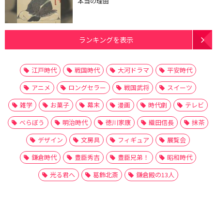
本当の理由
ランキングを表示
江戸時代
戦国時代
大河ドラマ
平安時代
アニメ
ロングセラー
戦国武将
スイーツ
雑学
お菓子
幕末
漫画
時代劇
テレビ
べらぼう
明治時代
徳川家康
織田信長
抹茶
デザイン
文房具
フィギュア
展覧会
鎌倉時代
豊臣秀吉
豊臣兄弟！
昭和時代
光る君へ
葛飾北斎
鎌倉殿の13人