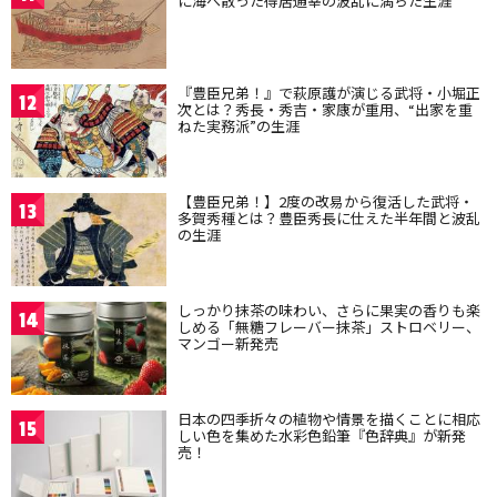
に海へ散った得居通幸の波乱に満ちた生涯
『豊臣兄弟！』で萩原護が演じる武将・小堀正
12
次とは？秀長・秀吉・家康が重用、“出家を重
ねた実務派”の生涯
【豊臣兄弟！】2度の改易から復活した武将・
13
多賀秀種とは？豊臣秀長に仕えた半年間と波乱
の生涯
しっかり抹茶の味わい、さらに果実の香りも楽
14
しめる「無糖フレーバー抹茶」ストロベリー、
マンゴー新発売
日本の四季折々の植物や情景を描くことに相応
15
しい色を集めた水彩色鉛筆『色辞典』が新発
売！