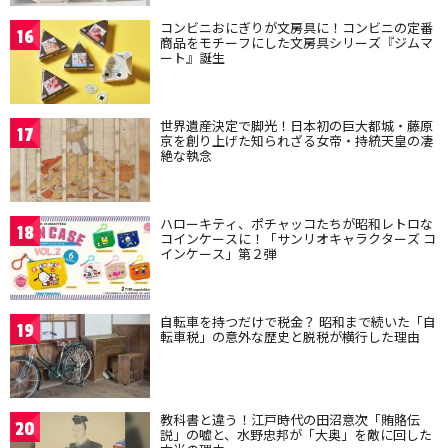
コンビニおにぎりが文房具に！コンビニの定番
16
商品をモチーフにした文房具シリーズ『ジムマ
ート』誕生
世界遺産決定で脚光！日本初の巨大都城・藤原
17
京を創り上げた知られざる女帝・持統天皇の凄
絶な執念
ハローキティ、ポチャッコたちが昭和レトロな
18
コインケースに！「サンリオキャラクターズ コ
インケース」第２弾
自転車を持つだけで税金？ 昭和まで続いた「自
19
転車税」の意外な歴史と脱税が横行した理由
教科書と違う！江戸時代の田沼意次「賄賂伝
20
説」の嘘と、水野忠邦が「大奥」を敵に回した