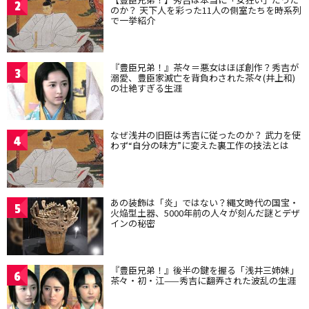
2
のか？ 天下人を彩った11人の側室たちを時系列
で一挙紹介
『豊臣兄弟！』茶々＝悪女はほぼ創作？秀吉が
3
溺愛、豊臣家滅亡を背負わされた茶々(井上和)
の壮絶すぎる生涯
なぜ浅井の旧臣は秀吉に従ったのか？ 武力を使
4
わず“自分の味方”に変えた裏工作の技法とは
あの装飾は「炎」ではない？縄文時代の国宝・
5
火焔型土器、5000年前の人々が刻んだ謎とデザ
インの秘密
『豊臣兄弟！』後半の鍵を握る「浅井三姉妹」
6
茶々・初・江——秀吉に翻弄された波乱の生涯