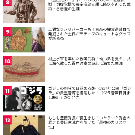
8
戦！切腹覚悟で長宗我部元親に降伏を迫った武
将・谷忠澄の生涯
土偶なりきりパーカーも！青森の縄文遺跡群で
9
発掘された土偶がモチーフのキュートなグッズ
が新発売
村上水軍を率いた戦国武将！幼い弟を支え、共
10
に海へ散った得居通幸の波乱に満ちた生涯
ゴジラの咆哮で目覚める朝…1954年公開『ゴジ
11
ラ』の貴重音源を搭載した「ゴジラ音声目覚ま
し時計」が新発売
もしも豊臣秀長が長生きしていたら…？秀吉の
12
暴走と豊臣家滅亡を防げた「最強のカリスマ
性」