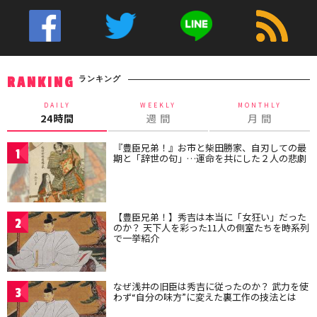
ランキング
RANKING
DAILY
WEEKLY
MONTHLY
24時間
週 間
月 間
『豊臣兄弟！』お市と柴田勝家、自刃しての最
1
期と「辞世の句」…運命を共にした２人の悲劇
【豊臣兄弟！】秀吉は本当に「女狂い」だった
2
のか？ 天下人を彩った11人の側室たちを時系列
で一挙紹介
なぜ浅井の旧臣は秀吉に従ったのか？ 武力を使
3
わず“自分の味方”に変えた裏工作の技法とは