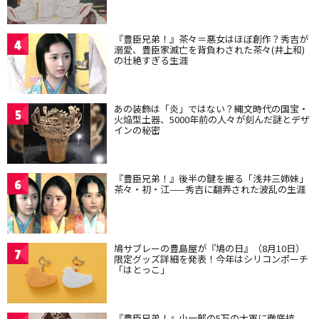
『豊臣兄弟！』茶々＝悪女はほぼ創作？秀吉が
4
溺愛、豊臣家滅亡を背負わされた茶々(井上和)
の壮絶すぎる生涯
あの装飾は「炎」ではない？縄文時代の国宝・
5
火焔型土器、5000年前の人々が刻んだ謎とデザ
インの秘密
『豊臣兄弟！』後半の鍵を握る「浅井三姉妹」
6
茶々・初・江——秀吉に翻弄された波乱の生涯
鳩サブレーの豊島屋が『鳩の日』（8月10日）
7
限定グッズ詳細を発表！今年はシリコンポーチ
「はとっこ」
『豊臣兄弟！』小一郎の5万の大軍に徹底抗