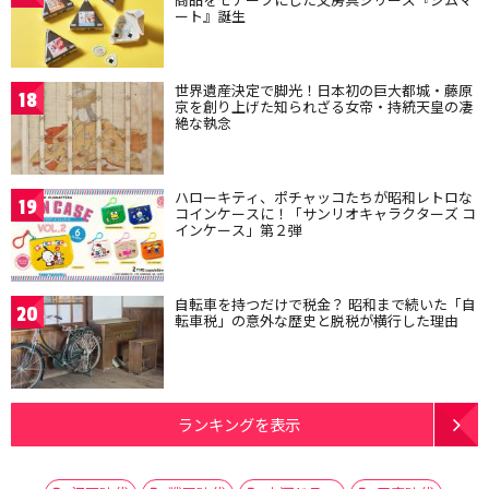
ート』誕生
世界遺産決定で脚光！日本初の巨大都城・藤原
18
京を創り上げた知られざる女帝・持統天皇の凄
絶な執念
ハローキティ、ポチャッコたちが昭和レトロな
19
コインケースに！「サンリオキャラクターズ コ
インケース」第２弾
自転車を持つだけで税金？ 昭和まで続いた「自
20
転車税」の意外な歴史と脱税が横行した理由
ランキングを表示