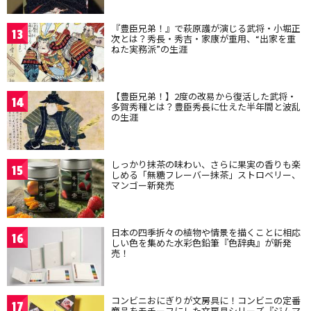
『豊臣兄弟！』で萩原護が演じる武将・小堀正
13
次とは？秀長・秀吉・家康が重用、“出家を重
ねた実務派”の生涯
【豊臣兄弟！】2度の改易から復活した武将・
14
多賀秀種とは？豊臣秀長に仕えた半年間と波乱
の生涯
しっかり抹茶の味わい、さらに果実の香りも楽
15
しめる「無糖フレーバー抹茶」ストロベリー、
マンゴー新発売
日本の四季折々の植物や情景を描くことに相応
16
しい色を集めた水彩色鉛筆『色辞典』が新発
売！
コンビニおにぎりが文房具に！コンビニの定番
17
商品をモチーフにした文房具シリーズ『ジムマ