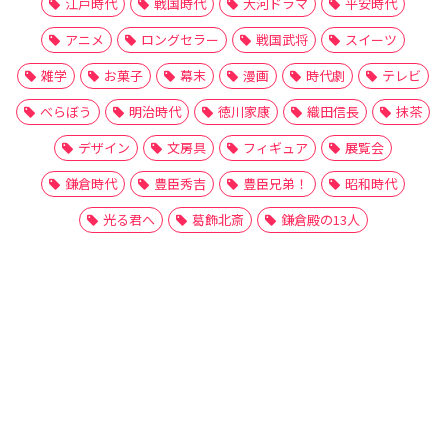
江戸時代
戦国時代
大河ドラマ
平安時代
アニメ
ロングセラー
戦国武将
スイーツ
雑学
お菓子
幕末
漫画
時代劇
テレビ
べらぼう
明治時代
徳川家康
織田信長
抹茶
デザイン
文房具
フィギュア
展覧会
鎌倉時代
豊臣秀吉
豊臣兄弟！
昭和時代
光る君へ
葛飾北斎
鎌倉殿の13人