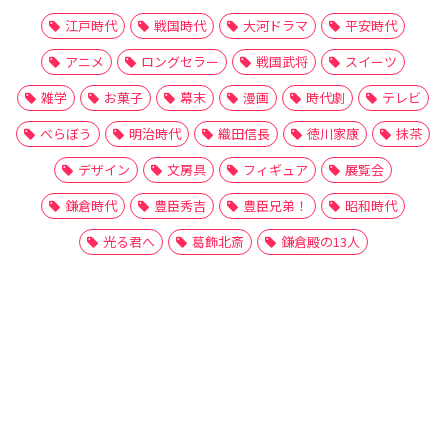
江戸時代
戦国時代
大河ドラマ
平安時代
アニメ
ロングセラー
戦国武将
スイーツ
雑学
お菓子
幕末
漫画
時代劇
テレビ
べらぼう
明治時代
織田信長
徳川家康
抹茶
デザイン
文房具
フィギュア
展覧会
鎌倉時代
豊臣秀吉
豊臣兄弟！
昭和時代
光る君へ
葛飾北斎
鎌倉殿の13人