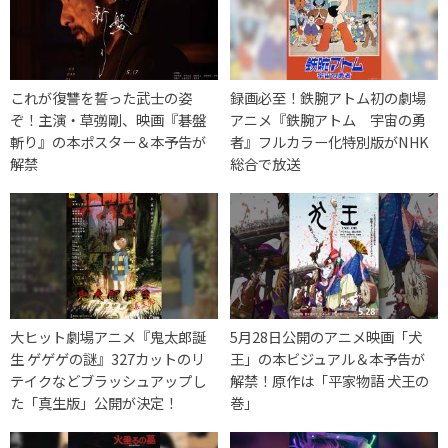
これが復讐を誓った武士の姿
録画必至！鉄腕アトム初の劇場
ぞ！主演・草彅剛、映画『碁盤
アニメ『鉄腕アトム 宇宙の勇
斬り』の本ポスター＆本予告が
者』フルカラー化特別版がNHK
解禁
総合で放送
大ヒット劇場アニメ『鬼太郎誕
5月28日公開のアニメ映画「犬
生 ゲゲゲの謎』327カットのリ
王」の本ビジュアル＆本予告が
テイクなどブラッシュアップし
解禁！原作は「平家物語 犬王の
た「真生版」公開が決定！
巻」