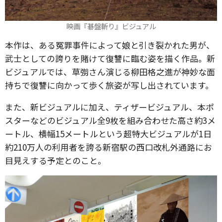
映画『碁盤斬り』ビジュアル
本作は、ある冤罪事件によって娘と引き裂かれた男が、
武士としての誇りを賭けて復讐に臨む姿を描く作品。新
ビジュアルでは、草彅さん演じる柳田格之進が神妙な面
持ちで復讐に向かって歩く旅姿が写し出されています。
また、新ビジュアルに加え、ティザービジュアル、本ポ
スターなどのビジュアル全9枚を組み合わせた高さ約3メ
ートル、横幅15メートルという超特大ビジュアルが1日
約210万人の利用者を誇る新宿駅の西口改札外通路にお
目見えする予定とのこと。