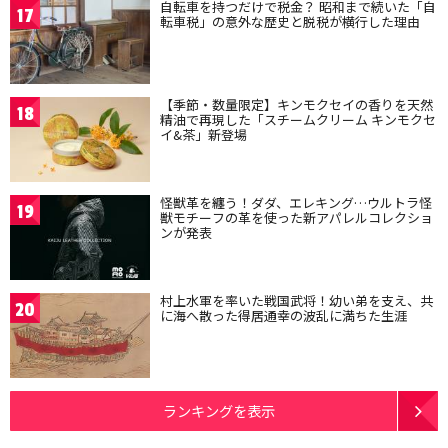
自転車を持つだけで税金？ 昭和まで続いた「自
17
転車税」の意外な歴史と脱税が横行した理由
【季節・数量限定】キンモクセイの香りを天然
18
精油で再現した「スチームクリーム キンモクセ
イ&茶」新登場
怪獣革を纏う！ダダ、エレキング…ウルトラ怪
19
獣モチーフの革を使った新アパレルコレクショ
ンが発表
村上水軍を率いた戦国武将！幼い弟を支え、共
20
に海へ散った得居通幸の波乱に満ちた生涯
ランキングを表示