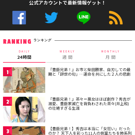
公式アカウントで最新情報ゲット！
ランキング
RANKING
DAILY
WEEKLY
MONTHLY
24時間
週 間
月 間
『豊臣兄弟！』お市と柴田勝家、自刃しての最
1
期と「辞世の句」…運命を共にした２人の悲劇
『豊臣兄弟！』茶々＝悪女はほぼ創作？秀吉が
2
溺愛、豊臣家滅亡を背負わされた茶々(井上和)
の壮絶すぎる生涯
【豊臣兄弟！】秀吉は本当に「女狂い」だった
3
のか？ 天下人を彩った11人の側室たちを時系列