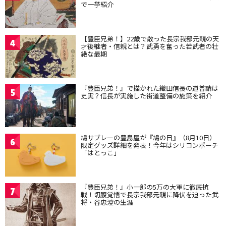
で一挙紹介
【豊臣兄弟！】22歳で散った長宗我部元親の天
4
才後継者・信親とは？武勇を奮った若武者の壮
絶な最期
『豊臣兄弟！』で描かれた織田信長の道普請は
5
史実？信長が実施した街道整備の施策を紹介
鳩サブレーの豊島屋が『鳩の日』（8月10日）
6
限定グッズ詳細を発表！今年はシリコンポーチ
「はとっこ」
『豊臣兄弟！』小一郎の5万の大軍に徹底抗
7
戦！切腹覚悟で長宗我部元親に降伏を迫った武
将・谷忠澄の生涯