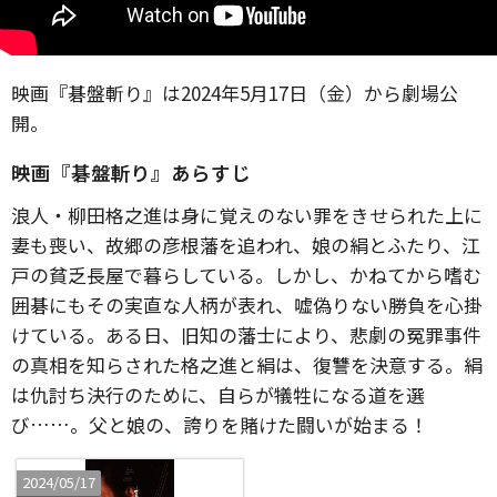
映画『碁盤斬り』は2024年5月17日（金）から劇場公
開。
映画『碁盤斬り』あらすじ
浪人・柳田格之進は身に覚えのない罪をきせられた上に
妻も喪い、故郷の彦根藩を追われ、娘の絹とふたり、江
戸の貧乏長屋で暮らしている。しかし、かねてから嗜む
囲碁にもその実直な人柄が表れ、嘘偽りない勝負を心掛
けている。ある日、旧知の藩士により、悲劇の冤罪事件
の真相を知らされた格之進と絹は、復讐を決意する。絹
は仇討ち決行のために、自らが犠牲になる道を選
び……。父と娘の、誇りを賭けた闘いが始まる！
2024/05/17