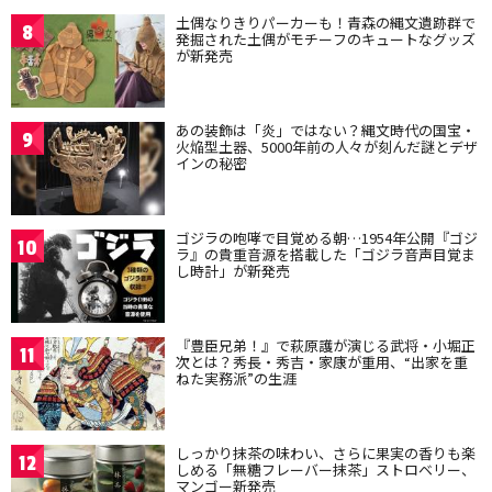
土偶なりきりパーカーも！青森の縄文遺跡群で
8
発掘された土偶がモチーフのキュートなグッズ
が新発売
あの装飾は「炎」ではない？縄文時代の国宝・
9
火焔型土器、5000年前の人々が刻んだ謎とデザ
インの秘密
ゴジラの咆哮で目覚める朝…1954年公開『ゴジ
10
ラ』の貴重音源を搭載した「ゴジラ音声目覚ま
し時計」が新発売
『豊臣兄弟！』で萩原護が演じる武将・小堀正
11
次とは？秀長・秀吉・家康が重用、“出家を重
ねた実務派”の生涯
しっかり抹茶の味わい、さらに果実の香りも楽
12
しめる「無糖フレーバー抹茶」ストロベリー、
マンゴー新発売