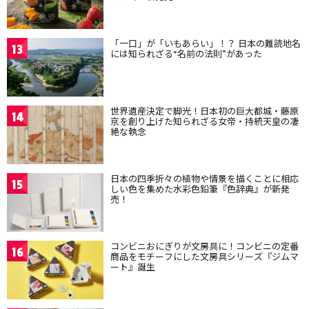
「一口」が「いもあらい」！？ 日本の難読地名
13
には知られざる“名前の法則”があった
世界遺産決定で脚光！日本初の巨大都城・藤原
14
京を創り上げた知られざる女帝・持統天皇の凄
絶な執念
日本の四季折々の植物や情景を描くことに相応
15
しい色を集めた水彩色鉛筆『色辞典』が新発
売！
コンビニおにぎりが文房具に！コンビニの定番
16
商品をモチーフにした文房具シリーズ『ジムマ
ート』誕生