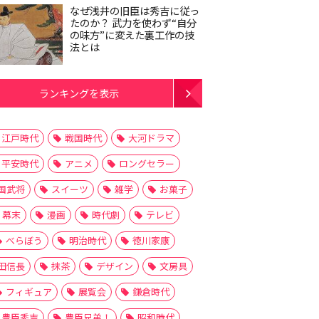
なぜ浅井の旧臣は秀吉に従っ
たのか？ 武力を使わず“自分
の味方”に変えた裏工作の技
法とは
ランキングを表示
江戸時代
戦国時代
大河ドラマ
平安時代
アニメ
ロングセラー
国武将
スイーツ
雑学
お菓子
幕末
漫画
時代劇
テレビ
べらぼう
明治時代
徳川家康
田信長
抹茶
デザイン
文房具
フィギュア
展覧会
鎌倉時代
豊臣秀吉
豊臣兄弟！
昭和時代