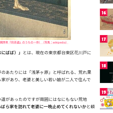
16
17
芳年『月百姿』のうちの一作）（写真：wikipedia）
おにばば）」
とは、現在の東京都台東区花川戸に
18
戸のあたりには「浅茅ヶ原」と呼ばれる、荒れ果
ら家があり、老婆と美しい若い娘が二人で住んで
19
小道があったのですが周囲にはなにもない荒地
あばら家を訪れて老婆に一晩止めてくれないか
と頼