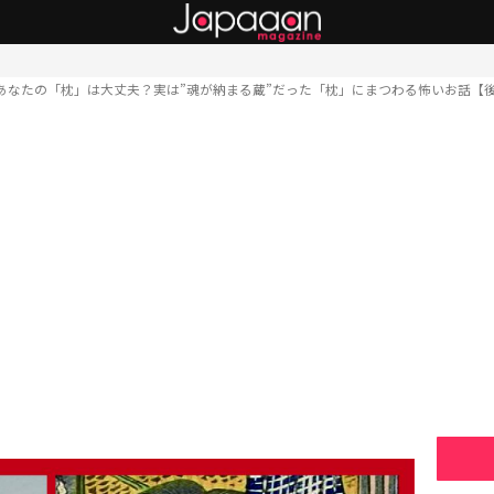
あなたの「枕」は大丈夫？実は”魂が納まる蔵”だった「枕」にまつわる怖いお話【