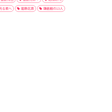
光る君へ
葛飾北斎
鎌倉殿の13人