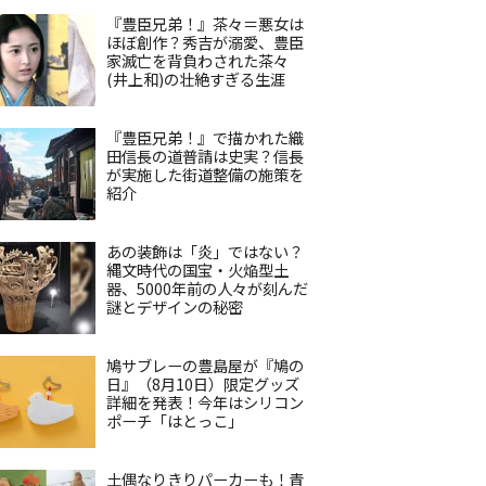
『豊臣兄弟！』茶々＝悪女は
ほぼ創作？秀吉が溺愛、豊臣
家滅亡を背負わされた茶々
(井上和)の壮絶すぎる生涯
『豊臣兄弟！』で描かれた織
田信長の道普請は史実？信長
が実施した街道整備の施策を
紹介
あの装飾は「炎」ではない？
縄文時代の国宝・火焔型土
器、5000年前の人々が刻んだ
謎とデザインの秘密
鳩サブレーの豊島屋が『鳩の
日』（8月10日）限定グッズ
詳細を発表！今年はシリコン
ポーチ「はとっこ」
土偶なりきりパーカーも！青