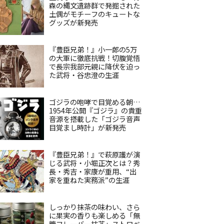
森の縄文遺跡群で発掘された
土偶がモチーフのキュートな
グッズが新発売
『豊臣兄弟！』小一郎の5万
の大軍に徹底抗戦！切腹覚悟
で長宗我部元親に降伏を迫っ
た武将・谷忠澄の生涯
ゴジラの咆哮で目覚める朝…
1954年公開『ゴジラ』の貴重
音源を搭載した「ゴジラ音声
目覚まし時計」が新発売
『豊臣兄弟！』で萩原護が演
じる武将・小堀正次とは？秀
長・秀吉・家康が重用、“出
家を重ねた実務派”の生涯
しっかり抹茶の味わい、さら
に果実の香りも楽しめる「無
糖フレーバー抹茶」ストロベ