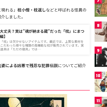
7
と現れる」
枕小僧・枕返し
などと呼ばれる怪異の
紹介しました。
8
大丈夫？実は”魂が納まる蔵”だった「枕」にまつ
編】
、「枕」は欠かせないアイテムです。最近では、上質な素材を
にこだわった様々な種類の高機能な枕が販売されています。実
う道具は「ただの寝具」では…
9
鬼婆による凶悪で残忍な犯罪伝説
についてご紹介
10
11