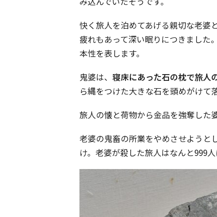
み込んでいたそうです。
快く旅人を泊めてあげる親切な老婆
疲れもあって深い眠りにつきました
本性を表します。
鬼婆は、
寝床にあった石の枕で旅人
ら縄をつけた大きな石を頭めがけて
旅人の懐と荷物から金品を強奪した
老婆の鬼畜の所業をやめさせようと
け。老婆が殺した旅人はなんと999