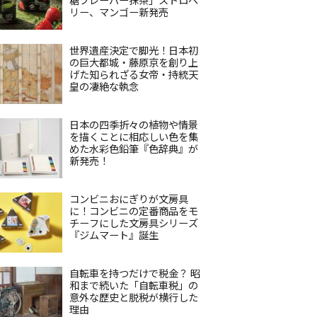
リー、マンゴー新発売
世界遺産決定で脚光！日本初
の巨大都城・藤原京を創り上
げた知られざる女帝・持統天
皇の凄絶な執念
日本の四季折々の植物や情景
を描くことに相応しい色を集
めた水彩色鉛筆『色辞典』が
新発売！
コンビニおにぎりが文房具
に！コンビニの定番商品をモ
チーフにした文房具シリーズ
『ジムマート』誕生
自転車を持つだけで税金？ 昭
和まで続いた「自転車税」の
意外な歴史と脱税が横行した
理由