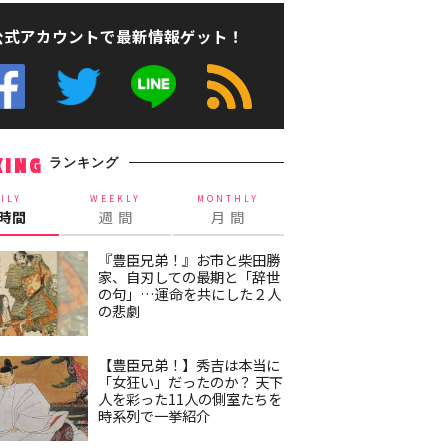
公式アカウントで最新情報ゲット！
ランキング
KING
ILY
WEEKLY
MONTHLY
4時間
週 間
月 間
『豊臣兄弟！』お市と柴田勝
家、自刃しての最期と「辞世
の句」…運命を共にした２人
の悲劇
【豊臣兄弟！】秀吉は本当に
「女狂い」だったのか？ 天下
人を彩った11人の側室たちを
時系列で一挙紹介