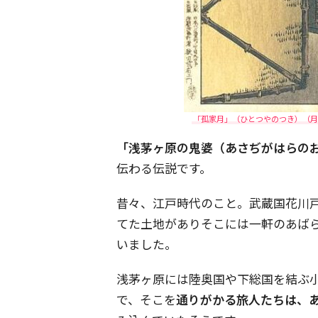
「孤家月」（ひとつやのつき）（月岡
「浅茅ヶ原の鬼婆（あさぢがはらの
伝わる伝説です。
昔々、江戸時代のこと。武蔵国花川
てた土地がありそこには一軒のあば
いました。
浅茅ヶ原には陸奥国や下総国を結ぶ
で、そこを
通りがかる旅人たちは、