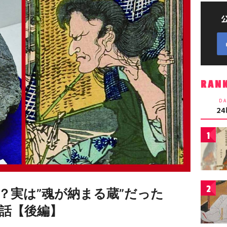
RAN
DA
2
1
2
？実は”魂が納まる蔵”だった
話【後編】