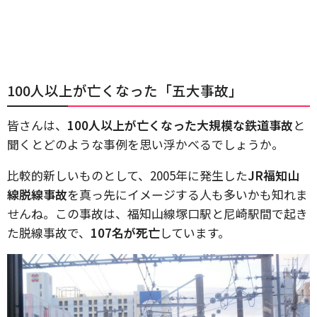
100人以上が亡くなった「五大事故」
皆さんは、
100人以上が亡くなった大規模な鉄道事故
と
聞くとどのような事例を思い浮かべるでしょうか。
比較的新しいものとして、2005年に発生した
JR福知山
線脱線事故
を真っ先にイメージする人も多いかも知れま
せんね。この事故は、福知山線塚口駅と尼崎駅間で起き
た脱線事故で、
107名が死亡
しています。