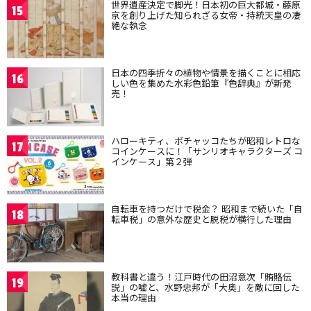
世界遺産決定で脚光！日本初の巨大都城・藤原
15
京を創り上げた知られざる女帝・持統天皇の凄
絶な執念
日本の四季折々の植物や情景を描くことに相応
16
しい色を集めた水彩色鉛筆『色辞典』が新発
売！
ハローキティ、ポチャッコたちが昭和レトロな
17
コインケースに！「サンリオキャラクターズ コ
インケース」第２弾
自転車を持つだけで税金？ 昭和まで続いた「自
18
転車税」の意外な歴史と脱税が横行した理由
教科書と違う！江戸時代の田沼意次「賄賂伝
19
説」の嘘と、水野忠邦が「大奥」を敵に回した
本当の理由