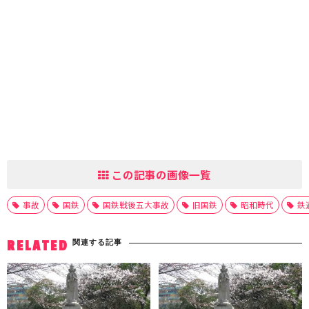
この記事の画像一覧
事故
国鉄
国鉄戦後五大事故
旧国鉄
昭和時代
鉄
関連する記事
RELATED