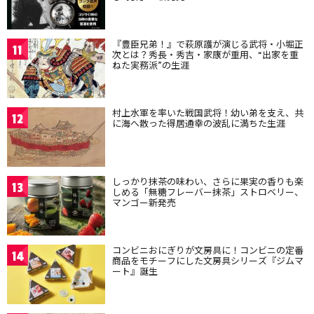
『豊臣兄弟！』で萩原護が演じる武将・小堀正
11
次とは？秀長・秀吉・家康が重用、“出家を重
ねた実務派”の生涯
村上水軍を率いた戦国武将！幼い弟を支え、共
12
に海へ散った得居通幸の波乱に満ちた生涯
しっかり抹茶の味わい、さらに果実の香りも楽
13
しめる「無糖フレーバー抹茶」ストロベリー、
マンゴー新発売
コンビニおにぎりが文房具に！コンビニの定番
14
商品をモチーフにした文房具シリーズ『ジムマ
ート』誕生