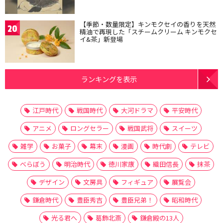
【季節・数量限定】キンモクセイの香りを天然
20
精油で再現した「スチームクリーム キンモクセ
イ&茶」新登場
ランキングを表示
江戸時代
戦国時代
大河ドラマ
平安時代
アニメ
ロングセラー
戦国武将
スイーツ
雑学
お菓子
幕末
漫画
時代劇
テレビ
べらぼう
明治時代
徳川家康
織田信長
抹茶
デザイン
文房具
フィギュア
展覧会
鎌倉時代
豊臣秀吉
豊臣兄弟！
昭和時代
光る君へ
葛飾北斎
鎌倉殿の13人