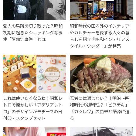
愛人の局所を切り取った？昭和
昭和時代の国内外のインテリア
初期に起きたショッキングな事
やカルチャーを愛する人々の暮
件「阿部定事件」とは
らしを紹介『昭和インテリアス
タイル・ワンダー』が発売
これは使いたくなるね！昭和レ
若者には通じない？！明治〜昭
トロで懐かしい「アデリアレト
和時代の謎料理？「ビフテキ」
ロ」のデザインがモチーフの日
「カツレツ」の由来と語源に迫
付印・スタンプセット
る