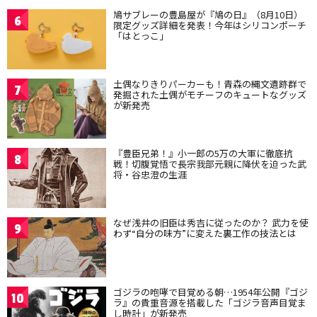
鳩サブレーの豊島屋が『鳩の日』（8月10日）
6
限定グッズ詳細を発表！今年はシリコンポーチ
「はとっこ」
土偶なりきりパーカーも！青森の縄文遺跡群で
7
発掘された土偶がモチーフのキュートなグッズ
が新発売
『豊臣兄弟！』小一郎の5万の大軍に徹底抗
8
戦！切腹覚悟で長宗我部元親に降伏を迫った武
将・谷忠澄の生涯
なぜ浅井の旧臣は秀吉に従ったのか？ 武力を使
9
わず“自分の味方”に変えた裏工作の技法とは
ゴジラの咆哮で目覚める朝…1954年公開『ゴジ
10
ラ』の貴重音源を搭載した「ゴジラ音声目覚ま
し時計」が新発売