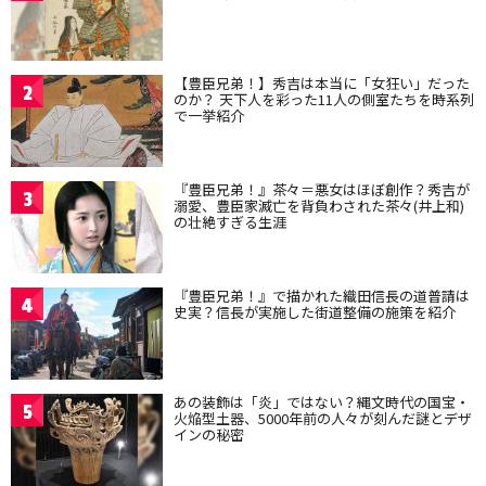
【豊臣兄弟！】秀吉は本当に「女狂い」だった
2
のか？ 天下人を彩った11人の側室たちを時系列
で一挙紹介
『豊臣兄弟！』茶々＝悪女はほぼ創作？秀吉が
3
溺愛、豊臣家滅亡を背負わされた茶々(井上和)
の壮絶すぎる生涯
『豊臣兄弟！』で描かれた織田信長の道普請は
4
史実？信長が実施した街道整備の施策を紹介
あの装飾は「炎」ではない？縄文時代の国宝・
5
火焔型土器、5000年前の人々が刻んだ謎とデザ
インの秘密