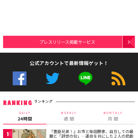
プレスリリース掲載サービス
公式アカウントで最新情報ゲット！
ランキング
RANKING
DAILY
WEEKLY
MONTHLY
24時間
週 間
月 間
『豊臣兄弟！』お市と柴田勝家、自刃しての最
1
期と「辞世の句」…運命を共にした２人の悲劇