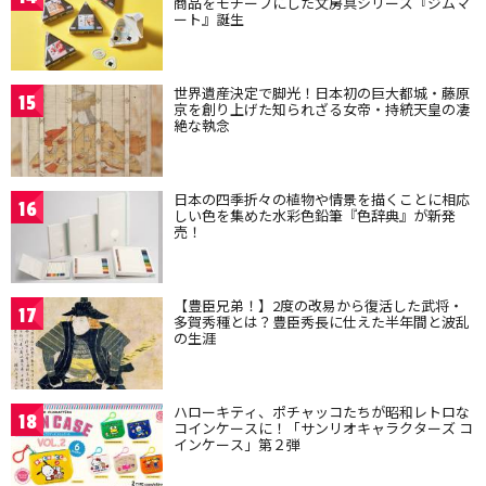
商品をモチーフにした文房具シリーズ『ジムマ
ート』誕生
世界遺産決定で脚光！日本初の巨大都城・藤原
15
京を創り上げた知られざる女帝・持統天皇の凄
絶な執念
日本の四季折々の植物や情景を描くことに相応
16
しい色を集めた水彩色鉛筆『色辞典』が新発
売！
【豊臣兄弟！】2度の改易から復活した武将・
17
多賀秀種とは？豊臣秀長に仕えた半年間と波乱
の生涯
ハローキティ、ポチャッコたちが昭和レトロな
18
コインケースに！「サンリオキャラクターズ コ
インケース」第２弾