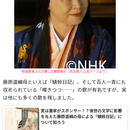
財前直見さんが演じる藤原寧子（光る君へ 公式ページより）
藤原道綱母といえば『蜻蛉日記』、そして百人一首にも
収められている「嘆きつつ……」の歌が有名ですが、実
は他にも多くの歌を残しました。
実は兼家がスポンサー！？後世の文学に影響
を与えた藤原道綱の母による『蜻蛉日記』に
ついて知ろう