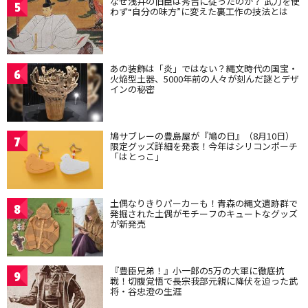
なぜ浅井の旧臣は秀吉に従ったのか？ 武力を使
5
わず“自分の味方”に変えた裏工作の技法とは
あの装飾は「炎」ではない？縄文時代の国宝・
6
火焔型土器、5000年前の人々が刻んだ謎とデザ
インの秘密
鳩サブレーの豊島屋が『鳩の日』（8月10日）
7
限定グッズ詳細を発表！今年はシリコンポーチ
「はとっこ」
土偶なりきりパーカーも！青森の縄文遺跡群で
8
発掘された土偶がモチーフのキュートなグッズ
が新発売
『豊臣兄弟！』小一郎の5万の大軍に徹底抗
9
戦！切腹覚悟で長宗我部元親に降伏を迫った武
将・谷忠澄の生涯