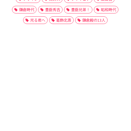
鎌倉時代
豊臣秀吉
豊臣兄弟！
昭和時代
光る君へ
葛飾北斎
鎌倉殿の13人