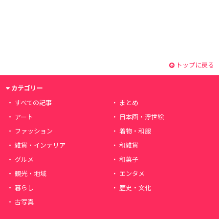
トップに戻る
カテゴリー
すべての記事
まとめ
アート
日本画・浮世絵
ファッション
着物・和服
雑貨・インテリア
和雑貨
グルメ
和菓子
観光・地域
エンタメ
暮らし
歴史・文化
古写真