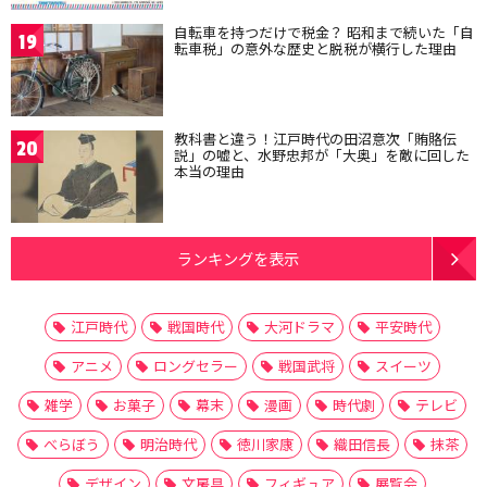
自転車を持つだけで税金？ 昭和まで続いた「自
19
転車税」の意外な歴史と脱税が横行した理由
教科書と違う！江戸時代の田沼意次「賄賂伝
20
説」の嘘と、水野忠邦が「大奥」を敵に回した
本当の理由
ランキングを表示
江戸時代
戦国時代
大河ドラマ
平安時代
アニメ
ロングセラー
戦国武将
スイーツ
雑学
お菓子
幕末
漫画
時代劇
テレビ
べらぼう
明治時代
徳川家康
織田信長
抹茶
デザイン
文房具
フィギュア
展覧会