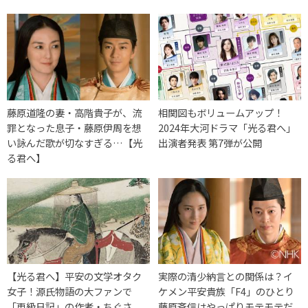
藤原道隆の妻・高階貴子が、流
相関図もボリュームアップ！
罪となった息子・藤原伊周を想
2024年大河ドラマ「光る君へ」
い詠んだ歌が切なすぎる…【光
出演者発表 第7弾が公開
る君へ】
【光る君へ】平安の文学オタク
実際の清少納言との関係は？イ
女子！源氏物語の大ファンで
ケメン平安貴族「F4」のひとり
「更級日記」の作者・ちぐさ
藤原斉信はやっぱりモテモテだ