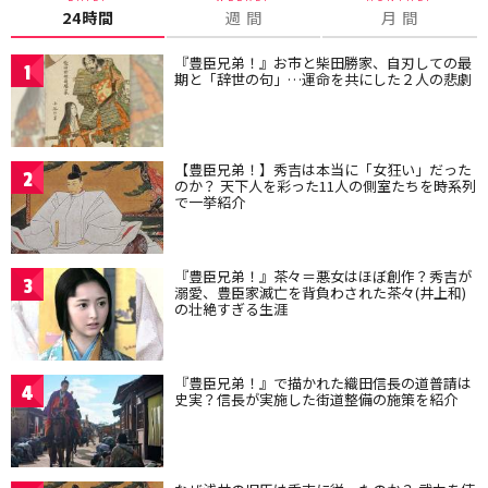
24時間
週 間
月 間
『豊臣兄弟！』お市と柴田勝家、自刃しての最
1
期と「辞世の句」…運命を共にした２人の悲劇
【豊臣兄弟！】秀吉は本当に「女狂い」だった
2
のか？ 天下人を彩った11人の側室たちを時系列
で一挙紹介
『豊臣兄弟！』茶々＝悪女はほぼ創作？秀吉が
3
溺愛、豊臣家滅亡を背負わされた茶々(井上和)
の壮絶すぎる生涯
『豊臣兄弟！』で描かれた織田信長の道普請は
4
史実？信長が実施した街道整備の施策を紹介