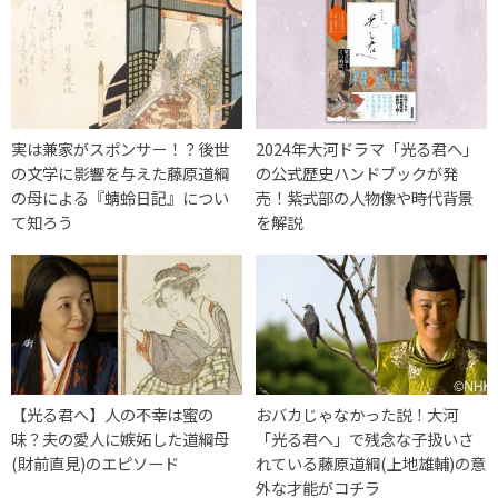
実は兼家がスポンサー！？後世
2024年大河ドラマ「光る君へ」
の文学に影響を与えた藤原道綱
の公式歴史ハンドブックが発
の母による『蜻蛉日記』につい
売！紫式部の人物像や時代背景
て知ろう
を解説
【光る君へ】人の不幸は蜜の
おバカじゃなかった説！大河
味？夫の愛人に嫉妬した道綱母
「光る君へ」で残念な子扱いさ
(財前直見)のエピソード
れている藤原道綱(上地雄輔)の意
外な才能がコチラ