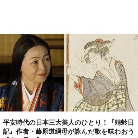
平安時代の日本三大美人のひとり！『蜻蛉日
記』作者・藤原道綱母が詠んだ歌を味わおう