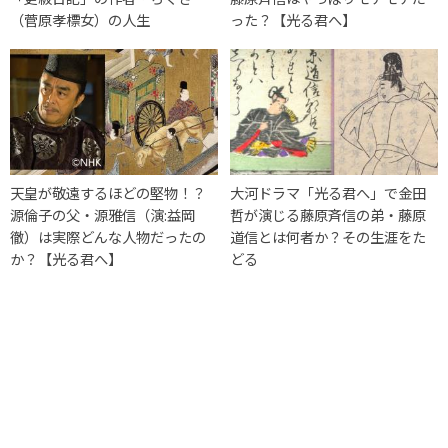
（菅原孝標女）の人生
った？【光る君へ】
天皇が敬遠するほどの堅物！？
大河ドラマ「光る君へ」で金田
源倫子の父・源雅信（演:益岡
哲が演じる藤原斉信の弟・藤原
徹）は実際どんな人物だったの
道信とは何者か？その生涯をた
か？【光る君へ】
どる