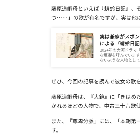
藤原道綱母といえば『蜻蛉日記』、
つ……」の歌が有名ですが、実は他
実は兼家がスポン
による『蜻蛉日記
2024年の大河ドラ
な反響を呼んでいま
ないような人物とし
ぜひ、今回の記事を読んで彼女の歌
藤原道綱母は、『大鏡』に「きはめ
かれるほどの人物で、中古三十六歌
また、『尊卑分脈』には、「本朝第
す。