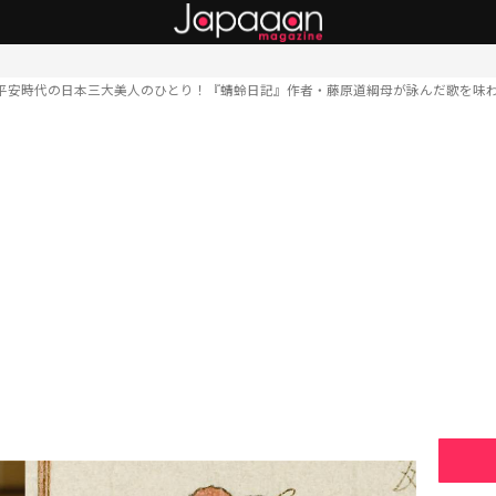
平安時代の日本三大美人のひとり！『蜻蛉日記』作者・藤原道綱母が詠んだ歌を味