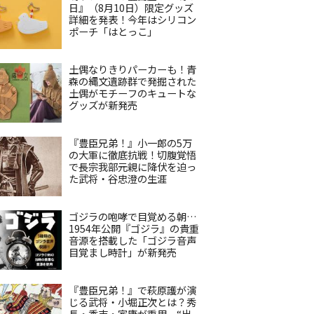
日』（8月10日）限定グッズ
詳細を発表！今年はシリコン
ポーチ「はとっこ」
土偶なりきりパーカーも！青
森の縄文遺跡群で発掘された
土偶がモチーフのキュートな
グッズが新発売
『豊臣兄弟！』小一郎の5万
の大軍に徹底抗戦！切腹覚悟
で長宗我部元親に降伏を迫っ
た武将・谷忠澄の生涯
ゴジラの咆哮で目覚める朝…
1954年公開『ゴジラ』の貴重
音源を搭載した「ゴジラ音声
目覚まし時計」が新発売
『豊臣兄弟！』で萩原護が演
じる武将・小堀正次とは？秀
長・秀吉・家康が重用、“出