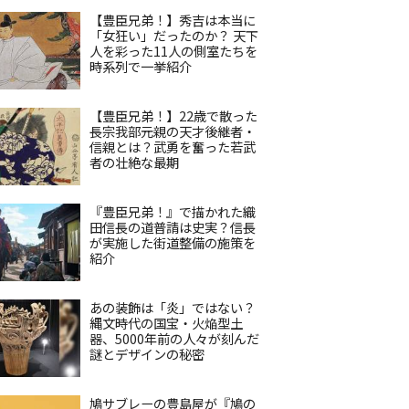
【豊臣兄弟！】秀吉は本当に
「女狂い」だったのか？ 天下
人を彩った11人の側室たちを
時系列で一挙紹介
【豊臣兄弟！】22歳で散った
長宗我部元親の天才後継者・
信親とは？武勇を奮った若武
者の壮絶な最期
『豊臣兄弟！』で描かれた織
田信長の道普請は史実？信長
が実施した街道整備の施策を
紹介
あの装飾は「炎」ではない？
縄文時代の国宝・火焔型土
器、5000年前の人々が刻んだ
謎とデザインの秘密
鳩サブレーの豊島屋が『鳩の