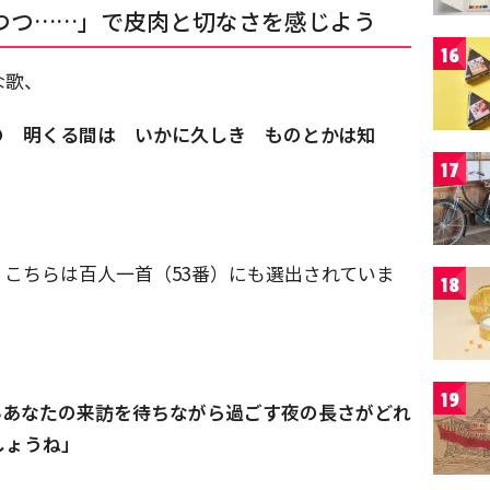
つつ……」で皮肉と切なさを感じよう
16
な歌、
の 明くる間は いかに久しき ものとかは知
17
こちらは百人一首（53番）にも選出されていま
18
19
いあなたの来訪を待ちながら過ごす夜の長さがどれ
しょうね」