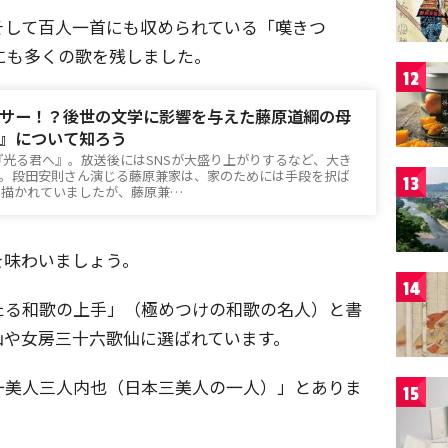
そして百人一首にも収められている「嘆きつ
にも多くの歌を残しました。
12
サー！？後世の文学に影響を与えた藤原道綱の母
』について知ろう
マ『光る君へ』。放送後にはSNSが大盛り上がりするなど、大き
す。段田安則さん演じる藤原兼家は、家のためには手段を択ば
13
て描かれていましたが、藤原兼…
を味わいましょう。
14
たる和歌の上手」（極めつけの和歌の名人）と書
仙や女房三十六歌仙に選ばれています。
一美人三人内也（日本三美人の一人）」とありま
15