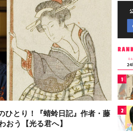
RAN
DA
2
1
2
のひとり！『蜻蛉日記』作者・藤
わおう【光る君へ】