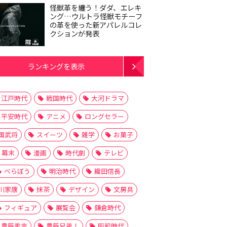
怪獣革を纏う！ダダ、エレキ
ング…ウルトラ怪獣モチーフ
の革を使った新アパレルコレ
クションが発表
ランキングを表示
江戸時代
戦国時代
大河ドラマ
平安時代
アニメ
ロングセラー
国武将
スイーツ
雑学
お菓子
幕末
漫画
時代劇
テレビ
べらぼう
明治時代
織田信長
川家康
抹茶
デザイン
文房具
フィギュア
展覧会
鎌倉時代
豊臣秀吉
豊臣兄弟！
昭和時代