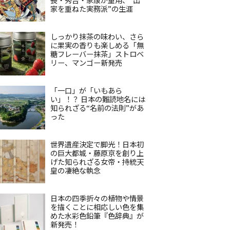
家を重ねた実務派”の生涯
しっかり抹茶の味わい、さら
に果実の香りも楽しめる「無
糖フレーバー抹茶」ストロベ
リー、マンゴー新発売
「一口」が「いもあら
い」！？ 日本の難読地名には
知られざる“名前の法則”があ
った
世界遺産決定で脚光！日本初
の巨大都城・藤原京を創り上
げた知られざる女帝・持統天
皇の凄絶な執念
日本の四季折々の植物や情景
を描くことに相応しい色を集
めた水彩色鉛筆『色辞典』が
新発売！