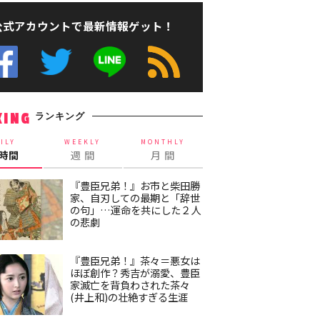
公式アカウントで最新情報ゲット！
ランキング
KING
ILY
WEEKLY
MONTHLY
4時間
週 間
月 間
『豊臣兄弟！』お市と柴田勝
家、自刃しての最期と「辞世
の句」…運命を共にした２人
の悲劇
『豊臣兄弟！』茶々＝悪女は
ほぼ創作？秀吉が溺愛、豊臣
家滅亡を背負わされた茶々
(井上和)の壮絶すぎる生涯