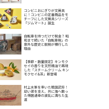
コンビニおにぎりが文房具
に！コンビニの定番商品をモ
チーフにした文房具シリーズ
『ジムマート』誕生
自転車を持つだけで税金？ 昭
和まで続いた「自転車税」の
意外な歴史と脱税が横行した
理由
【季節・数量限定】キンモク
セイの香りを天然精油で再現
した「スチームクリーム キン
モクセイ&茶」新登場
村上水軍を率いた戦国武将！
幼い弟を支え、共に海へ散っ
た得居通幸の波乱に満ちた生
涯