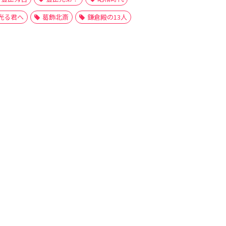
光る君へ
葛飾北斎
鎌倉殿の13人