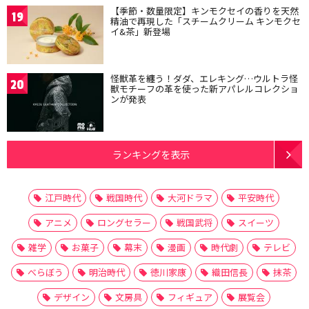
【季節・数量限定】キンモクセイの香りを天然
19
精油で再現した「スチームクリーム キンモクセ
イ&茶」新登場
怪獣革を纏う！ダダ、エレキング…ウルトラ怪
20
獣モチーフの革を使った新アパレルコレクショ
ンが発表
ランキングを表示
江戸時代
戦国時代
大河ドラマ
平安時代
アニメ
ロングセラー
戦国武将
スイーツ
雑学
お菓子
幕末
漫画
時代劇
テレビ
べらぼう
明治時代
徳川家康
織田信長
抹茶
デザイン
文房具
フィギュア
展覧会