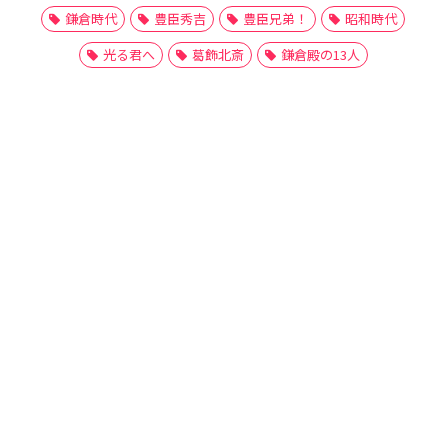
鎌倉時代
豊臣秀吉
豊臣兄弟！
昭和時代
光る君へ
葛飾北斎
鎌倉殿の13人