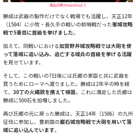
蒲生氏郷/Wikipediaより
勝成は武器の製作だけでなく戦場でも活躍し、天正12年
（1584）に小牧・長久手の戦いの前哨戦だった
峯城攻略
戦で5番目に首級を挙げました
。
加えて、同戦いにおける
加賀野井城攻略戦では大砲を使
って落城に追い込み、逃亡する城兵の首級を挙げる活躍
を見せています。
そして、この戦いの7日後には氏郷の家臣と共に武器を
買うためにローマへ渡りました。勝成は2年半の時を経
て、
30丁の火縄銃を携えて帰国
。これに満足した氏郷は
勝成に500石を加増しました。
再び氏郷の元に戻った勝成は、天正14年（1586）の九州
征伐に参加し、豊前国の
巌石城攻略戦で大砲を用いて落
城に追い込んでいます
。