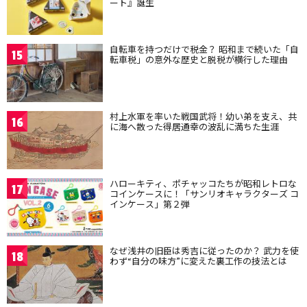
ート』誕生
自転車を持つだけで税金？ 昭和まで続いた「自
15
転車税」の意外な歴史と脱税が横行した理由
村上水軍を率いた戦国武将！幼い弟を支え、共
16
に海へ散った得居通幸の波乱に満ちた生涯
ハローキティ、ポチャッコたちが昭和レトロな
17
コインケースに！「サンリオキャラクターズ コ
インケース」第２弾
なぜ浅井の旧臣は秀吉に従ったのか？ 武力を使
18
わず“自分の味方”に変えた裏工作の技法とは