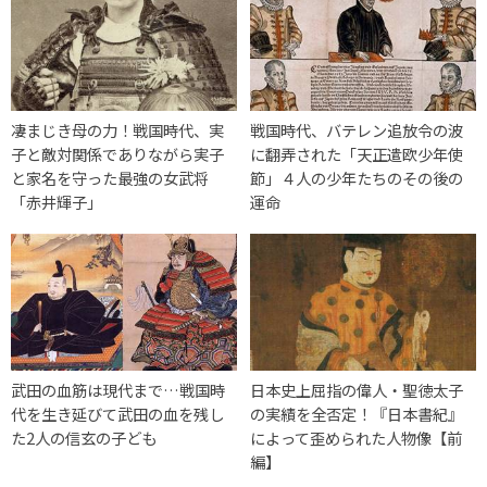
凄まじき母の力！戦国時代、実
戦国時代、バテレン追放令の波
子と敵対関係でありながら実子
に翻弄された「天正遣欧少年使
と家名を守った最強の女武将
節」４人の少年たちのその後の
「赤井輝子」
運命
武田の血筋は現代まで…戦国時
日本史上屈指の偉人・聖徳太子
代を生き延びて武田の血を残し
の実績を全否定！『日本書紀』
た2人の信玄の子ども
によって歪められた人物像【前
編】