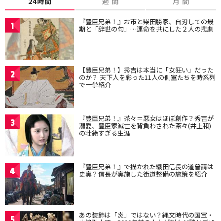
24時間
週 間
月 間
『豊臣兄弟！』お市と柴田勝家、自刃しての最
1
期と「辞世の句」…運命を共にした２人の悲劇
【豊臣兄弟！】秀吉は本当に「女狂い」だった
2
のか？ 天下人を彩った11人の側室たちを時系列
で一挙紹介
『豊臣兄弟！』茶々＝悪女はほぼ創作？秀吉が
3
溺愛、豊臣家滅亡を背負わされた茶々(井上和)
の壮絶すぎる生涯
『豊臣兄弟！』で描かれた織田信長の道普請は
4
史実？信長が実施した街道整備の施策を紹介
あの装飾は「炎」ではない？縄文時代の国宝・
5