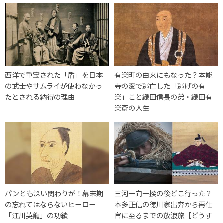
西洋で重宝された「盾」を日本
有楽町の由来にもなった？本能
の武士やサムライが使わなかっ
寺の変で逃亡した「逃げの有
たとされる納得の理由
楽」こと織田信長の弟・織田有
楽斎の人生
パンとも深い関わりが！幕末期
三河一向一揆の後どこ行った？
の忘れてはならないヒーロー
本多正信の徳川家出奔から再仕
「江川英龍」の功績
官に至るまでの放浪旅【どうす