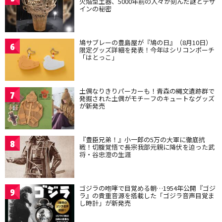
火焔型土器、5000年前の人々が刻んだ謎とデザ
インの秘密
鳩サブレーの豊島屋が『鳩の日』（8月10日）
6
限定グッズ詳細を発表！今年はシリコンポーチ
「はとっこ」
土偶なりきりパーカーも！青森の縄文遺跡群で
7
発掘された土偶がモチーフのキュートなグッズ
が新発売
『豊臣兄弟！』小一郎の5万の大軍に徹底抗
8
戦！切腹覚悟で長宗我部元親に降伏を迫った武
将・谷忠澄の生涯
ゴジラの咆哮で目覚める朝…1954年公開『ゴジ
9
ラ』の貴重音源を搭載した「ゴジラ音声目覚ま
し時計」が新発売