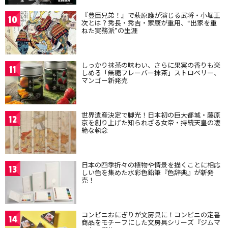
『豊臣兄弟！』で萩原護が演じる武将・小堀正
10
次とは？秀長・秀吉・家康が重用、“出家を重
ねた実務派”の生涯
しっかり抹茶の味わい、さらに果実の香りも楽
11
しめる「無糖フレーバー抹茶」ストロベリー、
マンゴー新発売
世界遺産決定で脚光！日本初の巨大都城・藤原
12
京を創り上げた知られざる女帝・持統天皇の凄
絶な執念
日本の四季折々の植物や情景を描くことに相応
13
しい色を集めた水彩色鉛筆『色辞典』が新発
売！
コンビニおにぎりが文房具に！コンビニの定番
14
商品をモチーフにした文房具シリーズ『ジムマ