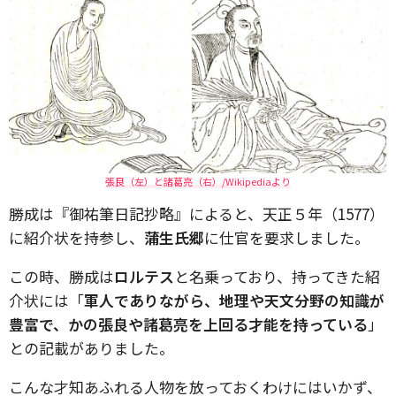
張良（左）と諸葛亮（右）/Wikipediaより
勝成は『御祐筆日記抄略』によると、天正５年（1577）
に紹介状を持参し、
蒲生氏郷
に仕官を要求しました。
この時、勝成は
ロルテス
と名乗っており、持ってきた紹
介状には「
軍人でありながら、地理や天文分野の知識が
豊富で、かの張良や諸葛亮を上回る才能を持っている
」
との記載がありました。
こんな才知あふれる人物を放っておくわけにはいかず、