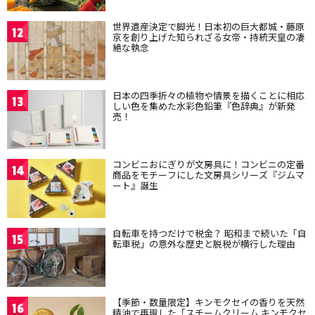
世界遺産決定で脚光！日本初の巨大都城・藤原
12
京を創り上げた知られざる女帝・持統天皇の凄
絶な執念
日本の四季折々の植物や情景を描くことに相応
13
しい色を集めた水彩色鉛筆『色辞典』が新発
売！
コンビニおにぎりが文房具に！コンビニの定番
14
商品をモチーフにした文房具シリーズ『ジムマ
ート』誕生
自転車を持つだけで税金？ 昭和まで続いた「自
15
転車税」の意外な歴史と脱税が横行した理由
【季節・数量限定】キンモクセイの香りを天然
16
精油で再現した「スチームクリーム キンモクセ