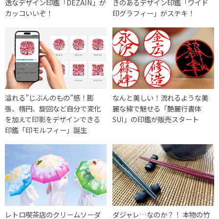
逸なデザイン印鑑「DEZAIN」が
きのあるデザイン印鑑「ワイド
カッコいいぞ！
印グラフィー」がステキ！
溢れる”じぶんのもの”感！膨
なんと美しい！流れるような美
張、楕円、旋回など自分で変化
麗な線で魅せる「艶麗行書体
を加えて印影をデザインできる
SUI」の印鑑が販売スタート
印鑑「印モルフィー」誕生
レトロ喫茶店のクリームソーダ
ダジャレ…なのか？！ 本物の竹