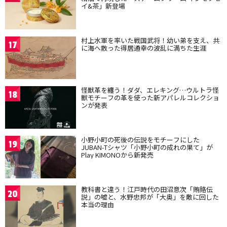
イ&茶」新登場
村上水軍を率いた戦国武将！幼い弟を支え、共
17
に海へ散った得居通幸の波乱に満ちた生涯
怪獣革を纏う！ダダ、エレキング…ウルトラ怪
18
獣モチーフの革を使った新アパレルコレクショ
ンが発表
小野小町の死後の伝説をモチーフにした
19
JUBAN-Tシャツ「小野小町の成れの果て」が
Play KIMONOから新発売
教科書と違う！江戸時代の田沼意次「賄賂伝
20
説」の嘘と、水野忠邦が「大奥」を敵に回した
本当の理由