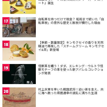
ート』誕生
自転車を持つだけで税金？ 昭和まで続いた「自
17
転車税」の意外な歴史と脱税が横行した理由
【季節・数量限定】キンモクセイの香りを天然
18
精油で再現した「スチームクリーム キンモクセ
イ&茶」新登場
怪獣革を纏う！ダダ、エレキング…ウルトラ怪
19
獣モチーフの革を使った新アパレルコレクショ
ンが発表
村上水軍を率いた戦国武将！幼い弟を支え、共
20
に海へ散った得居通幸の波乱に満ちた生涯