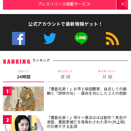
プレスリリース掲載サービス
公式アカウントで最新情報ゲット！
ランキング
RANKING
DAILY
WEEKLY
MONTHLY
24時間
週 間
月 間
『豊臣兄弟！』お市と柴田勝家、自刃しての最
1
期と「辞世の句」…運命を共にした２人の悲劇
『豊臣兄弟！』茶々＝悪女はほぼ創作？秀吉が
2
溺愛、豊臣家滅亡を背負わされた茶々(井上和)
の壮絶すぎる生涯