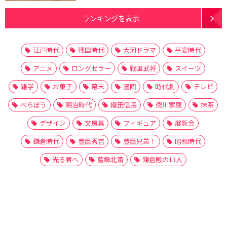
ランキングを表示
江戸時代
戦国時代
大河ドラマ
平安時代
アニメ
ロングセラー
戦国武将
スイーツ
雑学
お菓子
幕末
漫画
時代劇
テレビ
べらぼう
明治時代
織田信長
徳川家康
抹茶
デザイン
文房具
フィギュア
展覧会
鎌倉時代
豊臣秀吉
豊臣兄弟！
昭和時代
光る君へ
葛飾北斎
鎌倉殿の13人