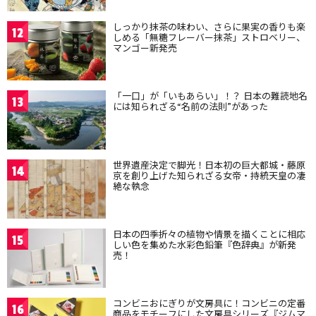
しっかり抹茶の味わい、さらに果実の香りも楽
12
しめる「無糖フレーバー抹茶」ストロベリー、
マンゴー新発売
「一口」が「いもあらい」！？ 日本の難読地名
13
には知られざる“名前の法則”があった
世界遺産決定で脚光！日本初の巨大都城・藤原
14
京を創り上げた知られざる女帝・持統天皇の凄
絶な執念
日本の四季折々の植物や情景を描くことに相応
15
しい色を集めた水彩色鉛筆『色辞典』が新発
売！
コンビニおにぎりが文房具に！コンビニの定番
16
商品をモチーフにした文房具シリーズ『ジムマ