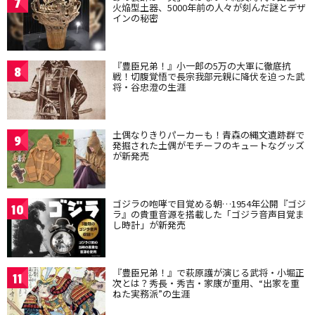
7
火焔型土器、5000年前の人々が刻んだ謎とデザ
インの秘密
『豊臣兄弟！』小一郎の5万の大軍に徹底抗
8
戦！切腹覚悟で長宗我部元親に降伏を迫った武
将・谷忠澄の生涯
土偶なりきりパーカーも！青森の縄文遺跡群で
9
発掘された土偶がモチーフのキュートなグッズ
が新発売
ゴジラの咆哮で目覚める朝…1954年公開『ゴジ
10
ラ』の貴重音源を搭載した「ゴジラ音声目覚ま
し時計」が新発売
『豊臣兄弟！』で萩原護が演じる武将・小堀正
11
次とは？秀長・秀吉・家康が重用、“出家を重
ねた実務派”の生涯