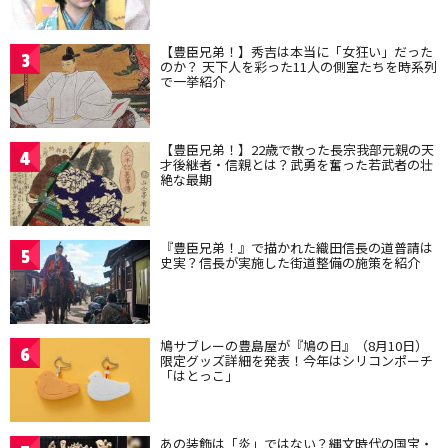
【豊臣兄弟！】秀吉は本当に「女狂い」だった
3
のか？ 天下人を彩った11人の側室たちを時系列
で一挙紹介
【豊臣兄弟！】22歳で散った長宗我部元親の天
4
才後継者・信親とは？武勇を奮った若武者の壮
絶な最期
『豊臣兄弟！』で描かれた織田信長の道普請は
5
史実？信長が実施した街道整備の施策を紹介
鳩サブレーの豊島屋が『鳩の日』（8月10日）
6
限定グッズ詳細を発表！今年はシリコンポーチ
「はとっこ」
あの装飾は「炎」ではない？縄文時代の国宝・