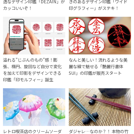
逸なデザイン印鑑「DEZAIN」が
きのあるデザイン印鑑「ワイド
カッコいいぞ！
印グラフィー」がステキ！
溢れる”じぶんのもの”感！膨
なんと美しい！流れるような美
張、楕円、旋回など自分で変化
麗な線で魅せる「艶麗行書体
を加えて印影をデザインできる
SUI」の印鑑が販売スタート
印鑑「印モルフィー」誕生
レトロ喫茶店のクリームソーダ
ダジャレ…なのか？！ 本物の竹