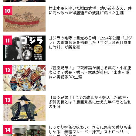
村上水軍を率いた戦国武将！幼い弟を支え、共
10
に海へ散った得居通幸の波乱に満ちた生涯
ゴジラの咆哮で目覚める朝…1954年公開『ゴジ
11
ラ』の貴重音源を搭載した「ゴジラ音声目覚ま
し時計」が新発売
『豊臣兄弟！』で萩原護が演じる武将・小堀正
12
次とは？秀長・秀吉・家康が重用、“出家を重
ねた実務派”の生涯
【豊臣兄弟！】2度の改易から復活した武将・
13
多賀秀種とは？豊臣秀長に仕えた半年間と波乱
の生涯
しっかり抹茶の味わい、さらに果実の香りも楽
14
しめる「無糖フレーバー抹茶」ストロベリー、