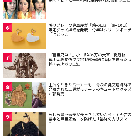
鳩サブレーの豊島屋が『鳩の日』（8月10日）
6
限定グッズ詳細を発表！今年はシリコンポーチ
「はとっこ」
『豊臣兄弟！』小一郎の5万の大軍に徹底抗
7
戦！切腹覚悟で長宗我部元親に降伏を迫った武
将・谷忠澄の生涯
土偶なりきりパーカーも！青森の縄文遺跡群で
8
発掘された土偶がモチーフのキュートなグッズ
が新発売
もしも豊臣秀長が長生きしていたら…？秀吉の
9
暴走と豊臣家滅亡を防げた「最強のカリスマ
性」