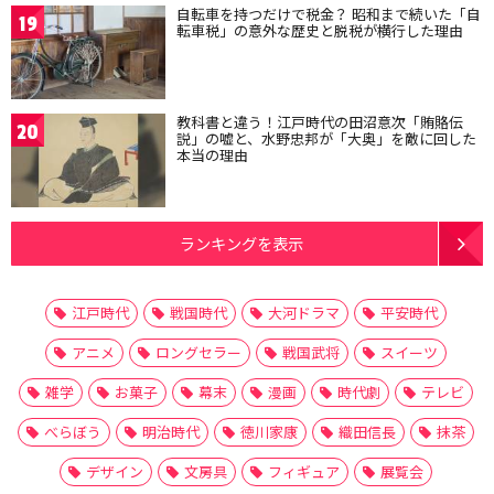
自転車を持つだけで税金？ 昭和まで続いた「自
19
転車税」の意外な歴史と脱税が横行した理由
教科書と違う！江戸時代の田沼意次「賄賂伝
20
説」の嘘と、水野忠邦が「大奥」を敵に回した
本当の理由
ランキングを表示
江戸時代
戦国時代
大河ドラマ
平安時代
アニメ
ロングセラー
戦国武将
スイーツ
雑学
お菓子
幕末
漫画
時代劇
テレビ
べらぼう
明治時代
徳川家康
織田信長
抹茶
デザイン
文房具
フィギュア
展覧会