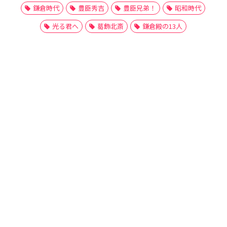
鎌倉時代
豊臣秀吉
豊臣兄弟！
昭和時代
光る君へ
葛飾北斎
鎌倉殿の13人