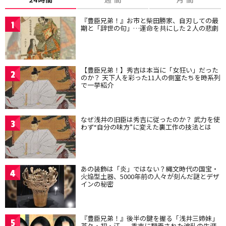
『豊臣兄弟！』お市と柴田勝家、自刃しての最
1
期と「辞世の句」…運命を共にした２人の悲劇
【豊臣兄弟！】秀吉は本当に「女狂い」だった
2
のか？ 天下人を彩った11人の側室たちを時系列
で一挙紹介
なぜ浅井の旧臣は秀吉に従ったのか？ 武力を使
3
わず“自分の味方”に変えた裏工作の技法とは
あの装飾は「炎」ではない？縄文時代の国宝・
4
火焔型土器、5000年前の人々が刻んだ謎とデザ
インの秘密
『豊臣兄弟！』後半の鍵を握る「浅井三姉妹」
5
茶々・初・江——秀吉に翻弄された波乱の生涯