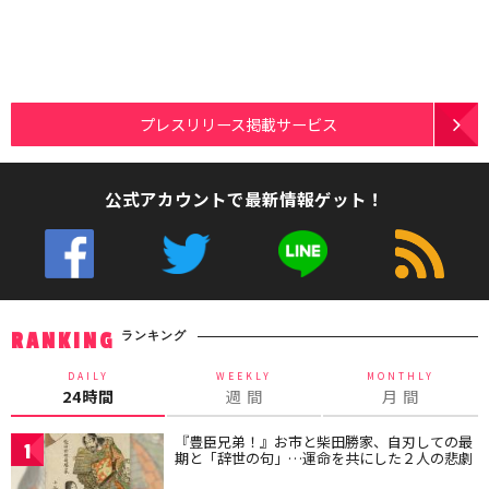
プレスリリース掲載サービス
公式アカウントで最新情報ゲット！
ランキング
RANKING
DAILY
WEEKLY
MONTHLY
24時間
週 間
月 間
『豊臣兄弟！』お市と柴田勝家、自刃しての最
1
期と「辞世の句」…運命を共にした２人の悲劇