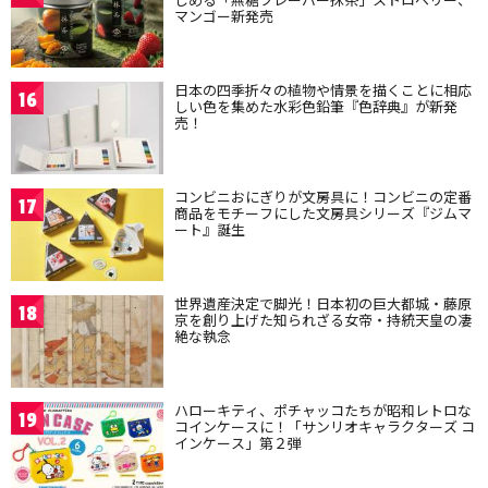
マンゴー新発売
日本の四季折々の植物や情景を描くことに相応
16
しい色を集めた水彩色鉛筆『色辞典』が新発
売！
コンビニおにぎりが文房具に！コンビニの定番
17
商品をモチーフにした文房具シリーズ『ジムマ
ート』誕生
世界遺産決定で脚光！日本初の巨大都城・藤原
18
京を創り上げた知られざる女帝・持統天皇の凄
絶な執念
ハローキティ、ポチャッコたちが昭和レトロな
19
コインケースに！「サンリオキャラクターズ コ
インケース」第２弾