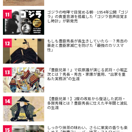
ゴジラの咆哮で目覚める朝…1954年公開『ゴジ
11
ラ』の貴重音源を搭載した「ゴジラ音声目覚ま
し時計」が新発売
もしも豊臣秀長が長生きしていたら…？秀吉の
12
暴走と豊臣家滅亡を防げた「最強のカリスマ
性」
『豊臣兄弟！』で萩原護が演じる武将・小堀正
13
次とは？秀長・秀吉・家康が重用、“出家を重
ねた実務派”の生涯
【豊臣兄弟！】2度の改易から復活した武将・
14
多賀秀種とは？豊臣秀長に仕えた半年間と波乱
の生涯
しっかり抹茶の味わい、さらに果実の香りも楽
15
しめる「無糖フレーバー抹茶」ストロベリー、