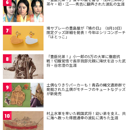
6
茶々・初・江——秀吉に翻弄された波乱の生涯
鳩サブレーの豊島屋が『鳩の日』（8月10日）
7
限定グッズ詳細を発表！今年はシリコンポーチ
「はとっこ」
『豊臣兄弟！』小一郎の5万の大軍に徹底抗
8
戦！切腹覚悟で長宗我部元親に降伏を迫った武
将・谷忠澄の生涯
土偶なりきりパーカーも！青森の縄文遺跡群で
9
発掘された土偶がモチーフのキュートなグッズ
が新発売
村上水軍を率いた戦国武将！幼い弟を支え、共
10
に海へ散った得居通幸の波乱に満ちた生涯