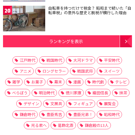
自転車を持つだけで税金？ 昭和まで続いた「自
20
転車税」の意外な歴史と脱税が横行した理由
ランキングを表示
江戸時代
戦国時代
大河ドラマ
平安時代
アニメ
ロングセラー
戦国武将
スイーツ
雑学
お菓子
幕末
漫画
時代劇
テレビ
べらぼう
明治時代
徳川家康
織田信長
抹茶
デザイン
文房具
フィギュア
展覧会
鎌倉時代
豊臣秀吉
豊臣兄弟！
昭和時代
光る君へ
葛飾北斎
鎌倉殿の13人