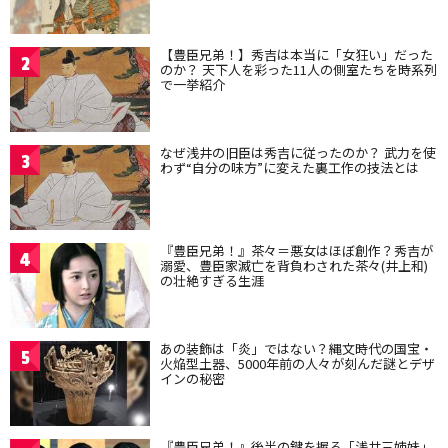
【豊臣兄弟！】秀吉は本当に「女狂い」だった
2
のか？ 天下人を彩った11人の側室たちを時系列
で一挙紹介
なぜ浅井の旧臣は秀吉に従ったのか？ 武力を使
3
わず“自分の味方”に変えた裏工作の技法とは
『豊臣兄弟！』茶々＝悪女はほぼ創作？秀吉が
4
溺愛、豊臣家滅亡を背負わされた茶々(井上和)
の壮絶すぎる生涯
あの装飾は「炎」ではない？縄文時代の国宝・
5
火焔型土器、5000年前の人々が刻んだ謎とデザ
インの秘密
『豊臣兄弟！』後半の鍵を握る「浅井三姉妹」