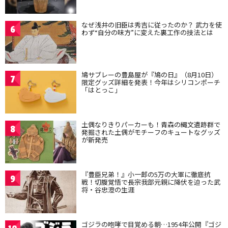
なぜ浅井の旧臣は秀吉に従ったのか？ 武力を使
6
わず“自分の味方”に変えた裏工作の技法とは
鳩サブレーの豊島屋が『鳩の日』（8月10日）
7
限定グッズ詳細を発表！今年はシリコンポーチ
「はとっこ」
土偶なりきりパーカーも！青森の縄文遺跡群で
8
発掘された土偶がモチーフのキュートなグッズ
が新発売
『豊臣兄弟！』小一郎の5万の大軍に徹底抗
9
戦！切腹覚悟で長宗我部元親に降伏を迫った武
将・谷忠澄の生涯
ゴジラの咆哮で目覚める朝…1954年公開『ゴジ