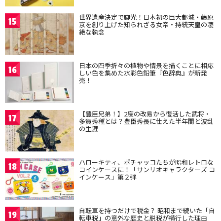
世界遺産決定で脚光！日本初の巨大都城・藤原
15
京を創り上げた知られざる女帝・持統天皇の凄
絶な執念
日本の四季折々の植物や情景を描くことに相応
16
しい色を集めた水彩色鉛筆『色辞典』が新発
売！
【豊臣兄弟！】2度の改易から復活した武将・
17
多賀秀種とは？豊臣秀長に仕えた半年間と波乱
の生涯
ハローキティ、ポチャッコたちが昭和レトロな
18
コインケースに！「サンリオキャラクターズ コ
インケース」第２弾
自転車を持つだけで税金？ 昭和まで続いた「自
19
転車税」の意外な歴史と脱税が横行した理由