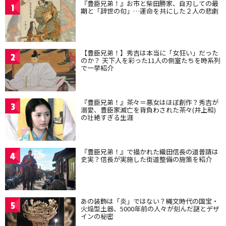
『豊臣兄弟！』お市と柴田勝家、自刃しての最
1
期と「辞世の句」…運命を共にした２人の悲劇
【豊臣兄弟！】秀吉は本当に「女狂い」だった
2
のか？ 天下人を彩った11人の側室たちを時系列
で一挙紹介
『豊臣兄弟！』茶々＝悪女はほぼ創作？秀吉が
3
溺愛、豊臣家滅亡を背負わされた茶々(井上和)
の壮絶すぎる生涯
『豊臣兄弟！』で描かれた織田信長の道普請は
4
史実？信長が実施した街道整備の施策を紹介
あの装飾は「炎」ではない？縄文時代の国宝・
5
火焔型土器、5000年前の人々が刻んだ謎とデザ
インの秘密