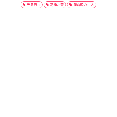
光る君へ
葛飾北斎
鎌倉殿の13人