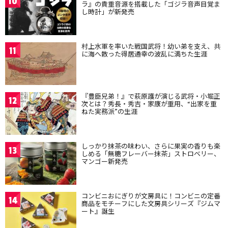
10
ラ』の貴重音源を搭載した「ゴジラ音声目覚ま
し時計」が新発売
村上水軍を率いた戦国武将！幼い弟を支え、共
11
に海へ散った得居通幸の波乱に満ちた生涯
『豊臣兄弟！』で萩原護が演じる武将・小堀正
12
次とは？秀長・秀吉・家康が重用、“出家を重
ねた実務派”の生涯
しっかり抹茶の味わい、さらに果実の香りも楽
13
しめる「無糖フレーバー抹茶」ストロベリー、
マンゴー新発売
コンビニおにぎりが文房具に！コンビニの定番
14
商品をモチーフにした文房具シリーズ『ジムマ
ート』誕生