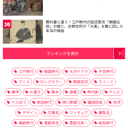
教科書と違う！江戸時代の田沼意次「賄賂伝
20
説」の嘘と、水野忠邦が「大奥」を敵に回した
本当の理由
ランキングを表示
江戸時代
戦国時代
大河ドラマ
平安時代
アニメ
ロングセラー
戦国武将
スイーツ
雑学
お菓子
幕末
漫画
時代劇
テレビ
べらぼう
明治時代
徳川家康
織田信長
抹茶
デザイン
文房具
フィギュア
展覧会
鎌倉時代
豊臣秀吉
豊臣兄弟！
昭和時代