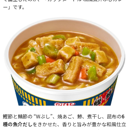
ー」です。
鰹節と鯖節の “Wぶし”、焼あご、鯵、煮干し、昆布の
6
種の魚介だし
をきかせた、香りと旨みが豊かな和風仕立