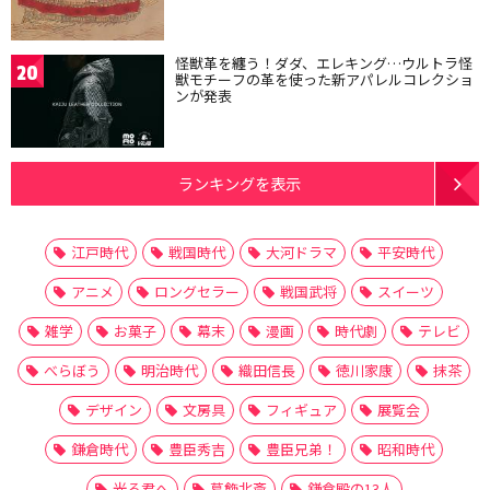
怪獣革を纏う！ダダ、エレキング…ウルトラ怪
20
獣モチーフの革を使った新アパレルコレクショ
ンが発表
ランキングを表示
江戸時代
戦国時代
大河ドラマ
平安時代
アニメ
ロングセラー
戦国武将
スイーツ
雑学
お菓子
幕末
漫画
時代劇
テレビ
べらぼう
明治時代
織田信長
徳川家康
抹茶
デザイン
文房具
フィギュア
展覧会
鎌倉時代
豊臣秀吉
豊臣兄弟！
昭和時代
光る君へ
葛飾北斎
鎌倉殿の13人