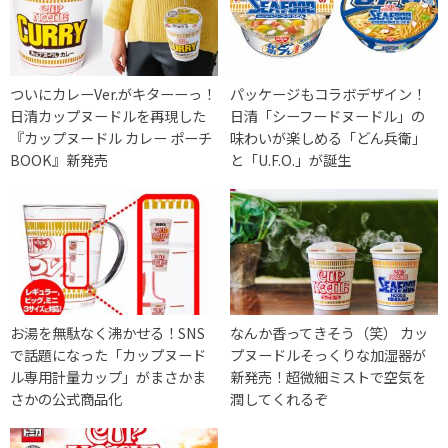
ついにカレーVer.がキターーっ！
パッケージもコラボデザイン！
日清カップヌードルを再現した
日清「シーフードヌードル」の
『カップヌードル カレー ポーチ
味わいが楽しめる「どん兵衛」
BOOK』新発売
と「U.F.O.」が誕生
お湯を無駄なく沸かせる！SNS
なんか香ってきそう（笑） カッ
で話題になった「カップヌード
プヌードルそっくりな加湿器が
ル専用計量カップ」がまさかま
新発売！超微細ミストで空気を
さかの公式商品化
潤してくれるぞ