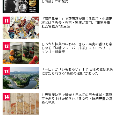
し時計」が新発売
『豊臣兄弟！』で萩原護が演じる武将・小堀正
11
次とは？秀長・秀吉・家康が重用、“出家を重
ねた実務派”の生涯
しっかり抹茶の味わい、さらに果実の香りも楽
12
しめる「無糖フレーバー抹茶」ストロベリー、
マンゴー新発売
「一口」が「いもあらい」！？ 日本の難読地名
13
には知られざる“名前の法則”があった
世界遺産決定で脚光！日本初の巨大都城・藤原
14
京を創り上げた知られざる女帝・持統天皇の凄
絶な執念