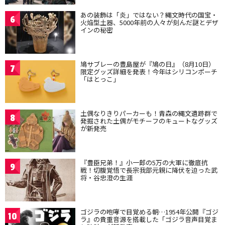
あの装飾は「炎」ではない？縄文時代の国宝・
6
火焔型土器、5000年前の人々が刻んだ謎とデザ
インの秘密
鳩サブレーの豊島屋が『鳩の日』（8月10日）
7
限定グッズ詳細を発表！今年はシリコンポーチ
「はとっこ」
土偶なりきりパーカーも！青森の縄文遺跡群で
8
発掘された土偶がモチーフのキュートなグッズ
が新発売
『豊臣兄弟！』小一郎の5万の大軍に徹底抗
9
戦！切腹覚悟で長宗我部元親に降伏を迫った武
将・谷忠澄の生涯
ゴジラの咆哮で目覚める朝…1954年公開『ゴジ
10
ラ』の貴重音源を搭載した「ゴジラ音声目覚ま