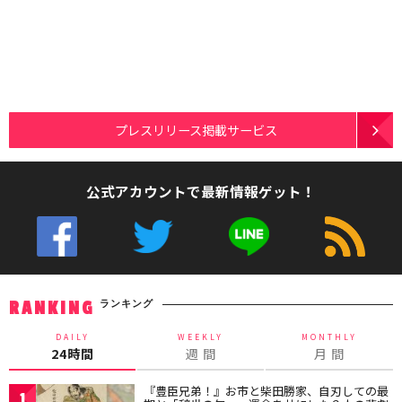
プレスリリース掲載サービス
公式アカウントで最新情報ゲット！
ランキング
RANKING
DAILY
WEEKLY
MONTHLY
24時間
週 間
月 間
『豊臣兄弟！』お市と柴田勝家、自刃しての最
1