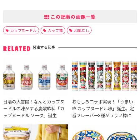
この記事の画像一覧
カップヌードル
カップ麺
和風だし
関連する記事
RELATED
日清の大冒険！なんとカップヌ
おもしろコラボ実現！「うまい
ードルの味がする炭酸飲料「カ
棒 カップヌードル味」誕生。定
ップヌードル ソーダ」誕生
番フレーバー8種がうまい棒に