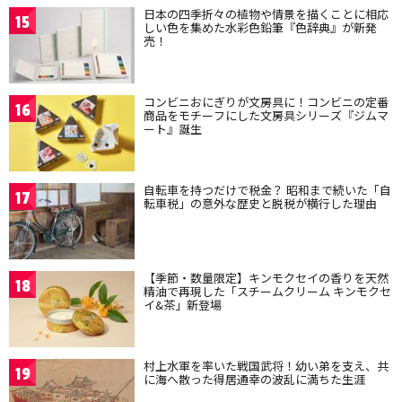
日本の四季折々の植物や情景を描くことに相応
15
しい色を集めた水彩色鉛筆『色辞典』が新発
売！
コンビニおにぎりが文房具に！コンビニの定番
16
商品をモチーフにした文房具シリーズ『ジムマ
ート』誕生
自転車を持つだけで税金？ 昭和まで続いた「自
17
転車税」の意外な歴史と脱税が横行した理由
【季節・数量限定】キンモクセイの香りを天然
18
精油で再現した「スチームクリーム キンモクセ
イ&茶」新登場
村上水軍を率いた戦国武将！幼い弟を支え、共
19
に海へ散った得居通幸の波乱に満ちた生涯