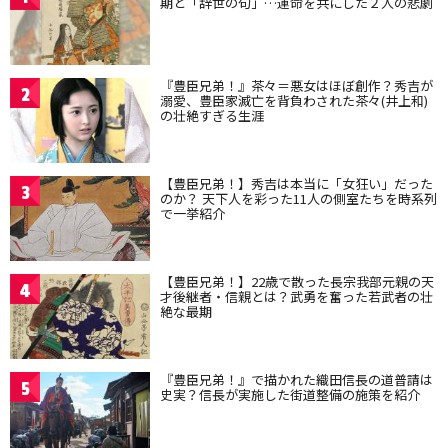
期と「辞世の句」…運命を共にした２人の悲劇
『豊臣兄弟！』茶々＝悪女はほぼ創作？秀吉が
2
溺愛、豊臣家滅亡を背負わされた茶々(井上和)
の壮絶すぎる生涯
【豊臣兄弟！】秀吉は本当に「女狂い」だった
3
のか？ 天下人を彩った11人の側室たちを時系列
で一挙紹介
【豊臣兄弟！】22歳で散った長宗我部元親の天
4
才後継者・信親とは？武勇を奮った若武者の壮
絶な最期
『豊臣兄弟！』で描かれた織田信長の道普請は
5
史実？信長が実施した街道整備の施策を紹介