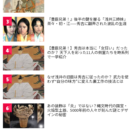
『豊臣兄弟！』後半の鍵を握る「浅井三姉妹」
3
茶々・初・江——秀吉に翻弄された波乱の生涯
【豊臣兄弟！】秀吉は本当に「女狂い」だった
4
のか？ 天下人を彩った11人の側室たちを時系列
で一挙紹介
なぜ浅井の旧臣は秀吉に従ったのか？ 武力を使
5
わず“自分の味方”に変えた裏工作の技法とは
あの装飾は「炎」ではない？縄文時代の国宝・
6
火焔型土器、5000年前の人々が刻んだ謎とデザ
インの秘密