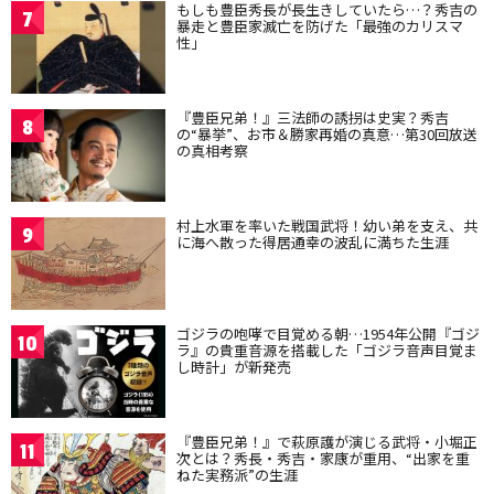
もしも豊臣秀長が長生きしていたら…？秀吉の
7
暴走と豊臣家滅亡を防げた「最強のカリスマ
性」
『豊臣兄弟！』三法師の誘拐は史実？秀吉
8
の“暴挙”、お市＆勝家再婚の真意…第30回放送
の真相考察
村上水軍を率いた戦国武将！幼い弟を支え、共
9
に海へ散った得居通幸の波乱に満ちた生涯
ゴジラの咆哮で目覚める朝…1954年公開『ゴジ
10
ラ』の貴重音源を搭載した「ゴジラ音声目覚ま
し時計」が新発売
『豊臣兄弟！』で萩原護が演じる武将・小堀正
11
次とは？秀長・秀吉・家康が重用、“出家を重
ねた実務派”の生涯