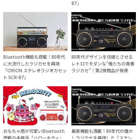
B7」
Bluetooth機能も搭載！80年代
80年代デザインを彷彿とさせる
に大流行したラジカセを再現
レトロでモダンな”俺たちの青春
「ORION ステレオラジオカセッ
ラジカセ”！第2弾商品が発表
ト SCR-B7」
おもちゃ感が可愛いBluetooth
最新機能も満載！80年代の懐か
搭載の本格派「ハローキティ」
しラジカセを再現した「ステレ