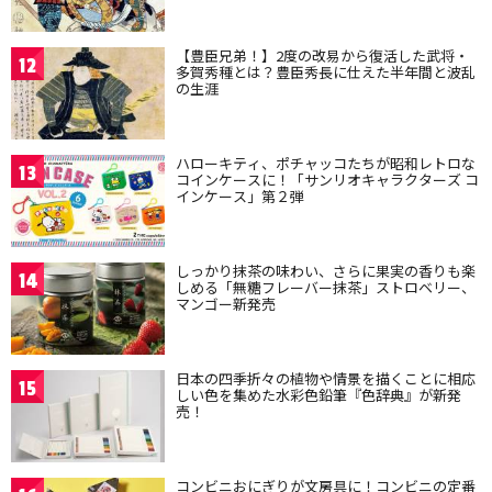
【豊臣兄弟！】2度の改易から復活した武将・
12
多賀秀種とは？豊臣秀長に仕えた半年間と波乱
の生涯
ハローキティ、ポチャッコたちが昭和レトロな
13
コインケースに！「サンリオキャラクターズ コ
インケース」第２弾
しっかり抹茶の味わい、さらに果実の香りも楽
14
しめる「無糖フレーバー抹茶」ストロベリー、
マンゴー新発売
日本の四季折々の植物や情景を描くことに相応
15
しい色を集めた水彩色鉛筆『色辞典』が新発
売！
コンビニおにぎりが文房具に！コンビニの定番