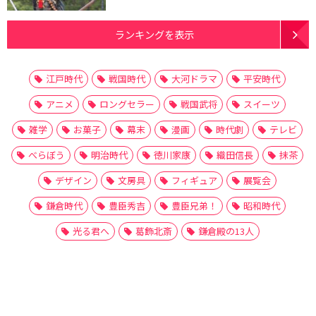
ランキングを表示
江戸時代
戦国時代
大河ドラマ
平安時代
アニメ
ロングセラー
戦国武将
スイーツ
雑学
お菓子
幕末
漫画
時代劇
テレビ
べらぼう
明治時代
徳川家康
織田信長
抹茶
デザイン
文房具
フィギュア
展覧会
鎌倉時代
豊臣秀吉
豊臣兄弟！
昭和時代
光る君へ
葛飾北斎
鎌倉殿の13人