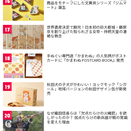
16
商品をモチーフにした文房具シリーズ『ジムマ
ート』誕生
世界遺産決定で脚光！日本初の巨大都城・藤原
17
京を創り上げた知られざる女帝・持統天皇の凄
絶な執念
手ぬぐい専門店「かまわぬ」の人気柄がポスト
18
カードに『かまわぬ POSTCARD BOOK』発売
秋田犬の子犬がかわいい！ヨックモック「シガ
19
ール」地域バージョンの秋田デザイン缶が新発
売
なぜ織田信長らは「欠点だらけの火縄銃」を欲
20
しがったのか？ 弱点だらけの新兵器が戦の常識
を変えた理由