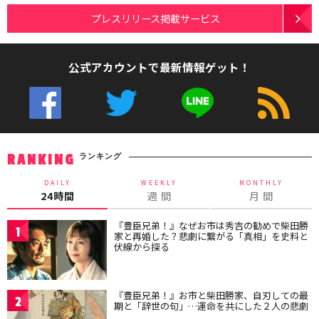
プレスリリース掲載サービス
公式アカウントで最新情報ゲット！
ランキング
RANKING
DAILY
WEEKLY
MONTHLY
24時間
週 間
月 間
『豊臣兄弟！』なぜお市は秀吉の勧めで柴田勝
1
家と再婚した？悲劇に繋がる「真相」を史料と
伏線から探る
『豊臣兄弟！』お市と柴田勝家、自刃しての最
2
期と「辞世の句」…運命を共にした２人の悲劇