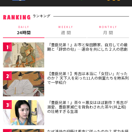
ランキング
RANKING
DAILY
WEEKLY
MONTHLY
24時間
週 間
月 間
『豊臣兄弟！』お市と柴田勝家、自刃しての最
1
期と「辞世の句」…運命を共にした２人の悲劇
【豊臣兄弟！】秀吉は本当に「女狂い」だった
2
のか？ 天下人を彩った11人の側室たちを時系列
で一挙紹介
『豊臣兄弟！』茶々＝悪女はほぼ創作？秀吉が
3
溺愛、豊臣家滅亡を背負わされた茶々(井上和)
の壮絶すぎる生涯
なぜ浅井の旧臣は秀吉に従ったのか？ 武力を使