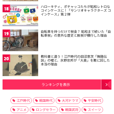
ハローキティ、ポチャッコたちが昭和レトロな
18
コインケースに！「サンリオキャラクターズ コ
インケース」第２弾
自転車を持つだけで税金？ 昭和まで続いた「自
19
転車税」の意外な歴史と脱税が横行した理由
教科書と違う！江戸時代の田沼意次「賄賂伝
20
説」の嘘と、水野忠邦が「大奥」を敵に回した
本当の理由
ランキングを表示
江戸時代
戦国時代
大河ドラマ
平安時代
アニメ
ロングセラー
戦国武将
スイーツ