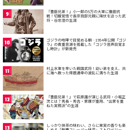
『豊臣兄弟！』小一郎の5万の大軍に徹底抗
9
戦！切腹覚悟で長宗我部元親に降伏を迫った武
将・谷忠澄の生涯
ゴジラの咆哮で目覚める朝…1954年公開『ゴジ
10
ラ』の貴重音源を搭載した「ゴジラ音声目覚ま
し時計」が新発売
村上水軍を率いた戦国武将！幼い弟を支え、共
11
に海へ散った得居通幸の波乱に満ちた生涯
『豊臣兄弟！』で萩原護が演じる武将・小堀正
12
次とは？秀長・秀吉・家康が重用、“出家を重
ねた実務派”の生涯
しっかり抹茶の味わい、さらに果実の香りも楽
13
しめる「無糖フレーバー抹茶」ストロベリー、