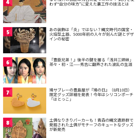
4
わず“自分の味方”に変えた裏工作の技法とは
あの装飾は「炎」ではない？縄文時代の国宝・
5
火焔型土器、5000年前の人々が刻んだ謎とデザ
インの秘密
『豊臣兄弟！』後半の鍵を握る「浅井三姉妹」
6
茶々・初・江——秀吉に翻弄された波乱の生涯
鳩サブレーの豊島屋が『鳩の日』（8月10日）
7
限定グッズ詳細を発表！今年はシリコンポーチ
「はとっこ」
土偶なりきりパーカーも！青森の縄文遺跡群で
8
発掘された土偶がモチーフのキュートなグッズ
が新発売