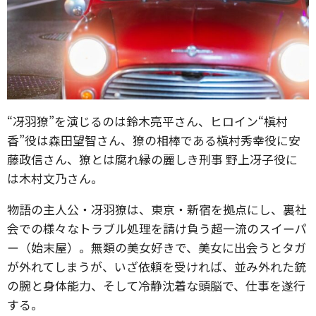
“冴羽獠”を演じるのは鈴木亮平さん、ヒロイン“槇村
香”役は森田望智さん、獠の相棒である槇村秀幸役に安
藤政信さん、獠とは腐れ縁の麗しき刑事 野上冴子役に
は木村文乃さん。
物語の主人公・冴羽獠は、東京・新宿を拠点にし、裏社
会での様々なトラブル処理を請け負う超一流のスイーパ
ー（始末屋）。無類の美女好きで、美女に出会うとタガ
が外れてしまうが、いざ依頼を受ければ、並み外れた銃
の腕と身体能力、そして冷静沈着な頭脳で、仕事を遂行
する。