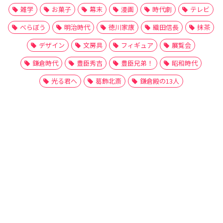
雑学
お菓子
幕末
漫画
時代劇
テレビ
べらぼう
明治時代
徳川家康
織田信長
抹茶
デザイン
文房具
フィギュア
展覧会
鎌倉時代
豊臣秀吉
豊臣兄弟！
昭和時代
光る君へ
葛飾北斎
鎌倉殿の13人