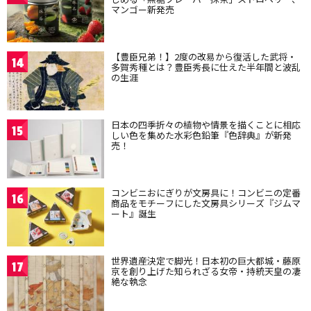
マンゴー新発売
【豊臣兄弟！】2度の改易から復活した武将・
14
多賀秀種とは？豊臣秀長に仕えた半年間と波乱
の生涯
日本の四季折々の植物や情景を描くことに相応
15
しい色を集めた水彩色鉛筆『色辞典』が新発
売！
コンビニおにぎりが文房具に！コンビニの定番
16
商品をモチーフにした文房具シリーズ『ジムマ
ート』誕生
世界遺産決定で脚光！日本初の巨大都城・藤原
17
京を創り上げた知られざる女帝・持統天皇の凄
絶な執念