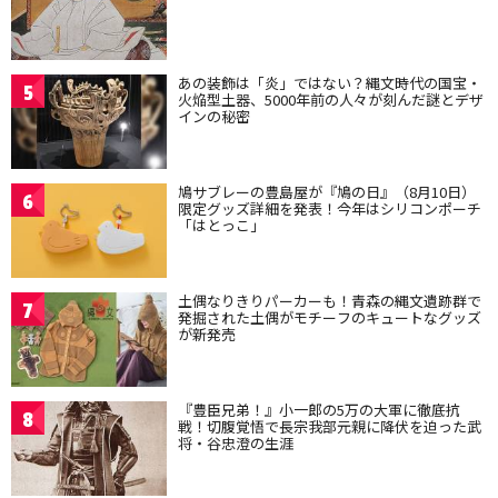
あの装飾は「炎」ではない？縄文時代の国宝・
5
火焔型土器、5000年前の人々が刻んだ謎とデザ
インの秘密
鳩サブレーの豊島屋が『鳩の日』（8月10日）
6
限定グッズ詳細を発表！今年はシリコンポーチ
「はとっこ」
土偶なりきりパーカーも！青森の縄文遺跡群で
7
発掘された土偶がモチーフのキュートなグッズ
が新発売
『豊臣兄弟！』小一郎の5万の大軍に徹底抗
8
戦！切腹覚悟で長宗我部元親に降伏を迫った武
将・谷忠澄の生涯