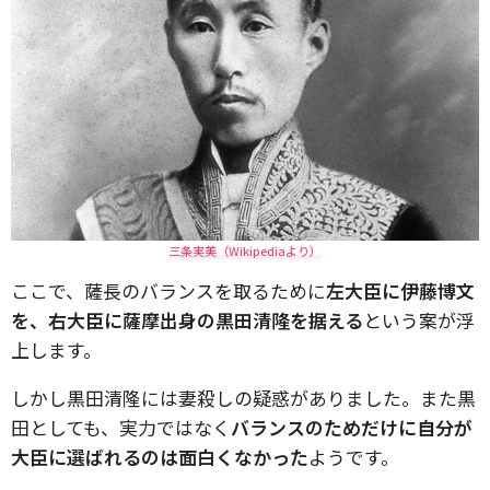
三条実美（Wikipediaより）
ここで、薩長のバランスを取るために
左大臣に伊藤博文
を、右大臣に薩摩出身の黒田清隆を据える
という案が浮
上します。
しかし黒田清隆には妻殺しの疑惑がありました。また黒
田としても、実力ではなく
バランスのためだけに自分が
大臣に選ばれるのは面白くなかった
ようです。