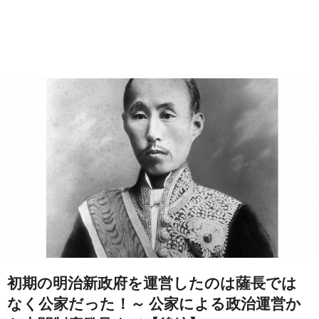
初期の明治新政府を運営したのは薩長では
なく公家だった！～ 公家による政治運営か