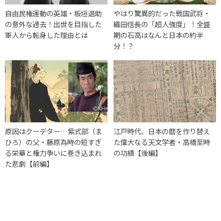
自由民権運動の英雄・板垣退助
やはり驚異的だった戦国武将・
の意外な過去！出世を目指した
織田信長の「超人強度」！全盛
軍人から転身した理由とは
期の石高はなんと日本の約半
分！？
原因はクーデター…紫式部（ま
江戸時代、日本の暦を作り替え
ひろ）の父・藤原為時の短すぎ
た偉大なる天文学者・高橋至時
る栄華と権力争いに巻き込まれ
の功績【後編】
た悲劇【前編】