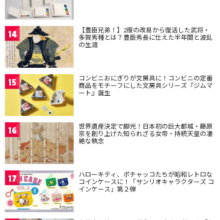
【豊臣兄弟！】2度の改易から復活した武将・
14
多賀秀種とは？豊臣秀長に仕えた半年間と波乱
の生涯
コンビニおにぎりが文房具に！コンビニの定番
15
商品をモチーフにした文房具シリーズ『ジムマ
ート』誕生
世界遺産決定で脚光！日本初の巨大都城・藤原
16
京を創り上げた知られざる女帝・持統天皇の凄
絶な執念
ハローキティ、ポチャッコたちが昭和レトロな
17
コインケースに！「サンリオキャラクターズ コ
インケース」第２弾