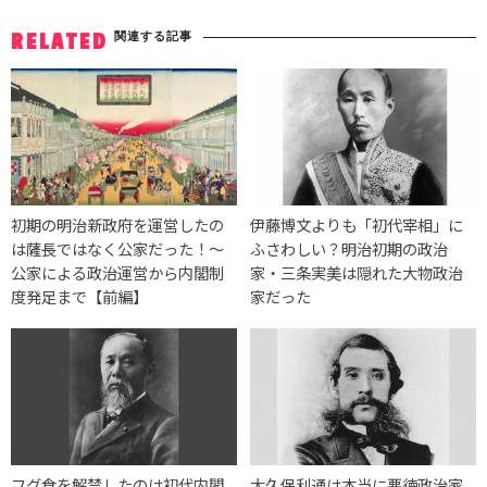
関連する記事
RELATED
初期の明治新政府を運営したの
伊藤博文よりも「初代宰相」に
は薩長ではなく公家だった！～
ふさわしい？明治初期の政治
公家による政治運営から内閣制
家・三条実美は隠れた大物政治
度発足まで【前編】
家だった
フグ食を解禁したのは初代内閣
大久保利通は本当に悪徳政治家