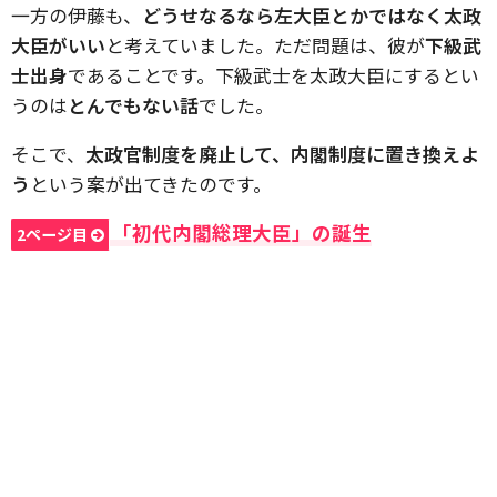
一方の伊藤も、
どうせなるなら左大臣とかではなく太政
大臣がいい
と考えていました。ただ問題は、彼が
下級武
士出身
であることです。下級武士を太政大臣にするとい
うのは
とんでもない話
でした。
そこで、
太政官制度を廃止して、内閣制度に置き換えよ
う
という案が出てきたのです。
「初代内閣総理大臣」の誕生
2ページ目