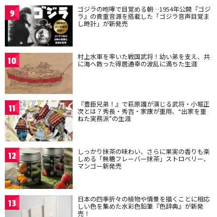
ゴジラの咆哮で目覚める朝…1954年公開『ゴジ
9
ラ』の貴重音源を搭載した「ゴジラ音声目覚ま
し時計」が新発売
村上水軍を率いた戦国武将！幼い弟を支え、共
10
に海へ散った得居通幸の波乱に満ちた生涯
『豊臣兄弟！』で萩原護が演じる武将・小堀正
11
次とは？秀長・秀吉・家康が重用、“出家を重
ねた実務派”の生涯
しっかり抹茶の味わい、さらに果実の香りも楽
12
しめる「無糖フレーバー抹茶」ストロベリー、
マンゴー新発売
日本の四季折々の植物や情景を描くことに相応
13
しい色を集めた水彩色鉛筆『色辞典』が新発
売！