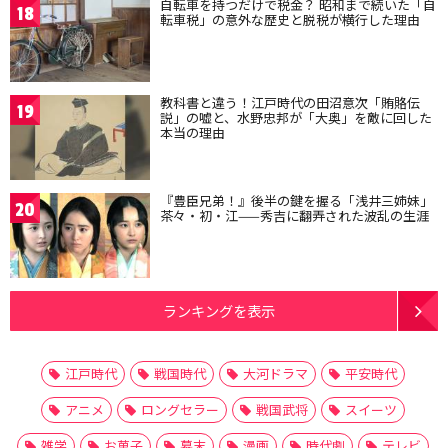
自転車を持つだけで税金？ 昭和まで続いた「自
18
転車税」の意外な歴史と脱税が横行した理由
教科書と違う！江戸時代の田沼意次「賄賂伝
19
説」の嘘と、水野忠邦が「大奥」を敵に回した
本当の理由
『豊臣兄弟！』後半の鍵を握る「浅井三姉妹」
20
茶々・初・江——秀吉に翻弄された波乱の生涯
ランキングを表示
江戸時代
戦国時代
大河ドラマ
平安時代
アニメ
ロングセラー
戦国武将
スイーツ
雑学
お菓子
幕末
漫画
時代劇
テレビ