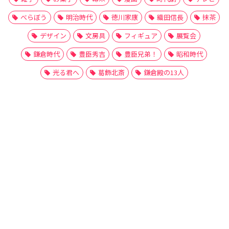
べらぼう
明治時代
徳川家康
織田信長
抹茶
デザイン
文房具
フィギュア
展覧会
鎌倉時代
豊臣秀吉
豊臣兄弟！
昭和時代
光る君へ
葛飾北斎
鎌倉殿の13人