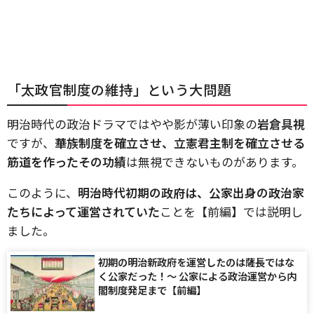
「太政官制度の維持」という大問題
明治時代の政治ドラマではやや影が薄い印象の
岩倉具視
ですが、
華族制度を確立させ、立憲君主制を確立させる
筋道を作ったその功績
は無視できないものがあります。
このように、
明治時代初期の政府は、公家出身の政治家
たちによって運営されていた
ことを【前編】では説明し
ました。
初期の明治新政府を運営したのは薩長ではな
く公家だった！～ 公家による政治運営から内
閣制度発足まで【前編】