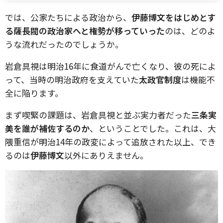
では、公家たちによる政治から、
伊藤博文をはじめとす
る薩長閥の政治家へと権勢が移っていった
のは、どのよ
うな流れだったのでしょうか。
岩倉具視は明治16年に食道がんで亡くなり、彼の死によ
って、当時の明治政府を支えていた
太政官制度
は機能不
全に陥ります。
まず喫緊の課題は、岩倉具視と並ぶ実力者だった
三条実
美を誰が補佐するのか
、ということでした。これは、大
隈重信が明治14年の政変によって追放された以上、でき
るのは
伊藤博文
以外にありえません。