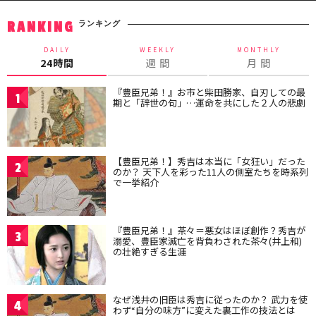
ランキング
RANKING
DAILY
WEEKLY
MONTHLY
24時間
週 間
月 間
『豊臣兄弟！』お市と柴田勝家、自刃しての最
1
期と「辞世の句」…運命を共にした２人の悲劇
【豊臣兄弟！】秀吉は本当に「女狂い」だった
2
のか？ 天下人を彩った11人の側室たちを時系列
で一挙紹介
『豊臣兄弟！』茶々＝悪女はほぼ創作？秀吉が
3
溺愛、豊臣家滅亡を背負わされた茶々(井上和)
の壮絶すぎる生涯
なぜ浅井の旧臣は秀吉に従ったのか？ 武力を使
4
わず“自分の味方”に変えた裏工作の技法とは