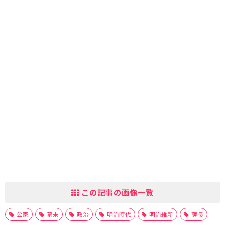
この記事の画像一覧
公家
幕末
政治
明治時代
明治維新
薩長