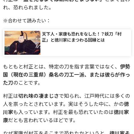
れ、恐れられました。
※合わせて読みたい：
天下人・家康も恐れをなした！？妖刀「村
正」と徳川家にまつわる因縁とは
もともと村正とは、特定の刀を指す言葉ではなく、
伊勢
国（現在の三重県）桑名の刀工一派、または彼らが作っ
た刀
のことです。
村正は
切れ味の凄まじさ
で知られ、江戸時代には多くの
人を祟ったとされています。実はそうした中に、かの
徳
川家
も入っています。村正を最も恐れていたのは
徳川家
康
だとも言われているほどです。
なぜ家康が村正をそこまで恐れたかというと、
徳川家そ