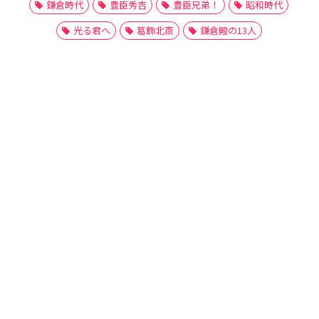
鎌倉時代
豊臣秀吉
豊臣兄弟！
昭和時代
光る君へ
葛飾北斎
鎌倉殿の13人