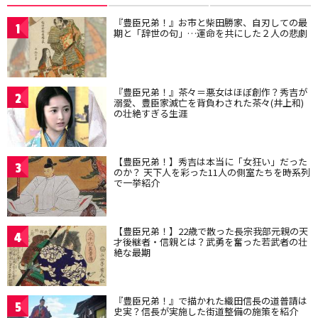
『豊臣兄弟！』お市と柴田勝家、自刃しての最
1
期と「辞世の句」…運命を共にした２人の悲劇
『豊臣兄弟！』茶々＝悪女はほぼ創作？秀吉が
2
溺愛、豊臣家滅亡を背負わされた茶々(井上和)
の壮絶すぎる生涯
【豊臣兄弟！】秀吉は本当に「女狂い」だった
3
のか？ 天下人を彩った11人の側室たちを時系列
で一挙紹介
【豊臣兄弟！】22歳で散った長宗我部元親の天
4
才後継者・信親とは？武勇を奮った若武者の壮
絶な最期
『豊臣兄弟！』で描かれた織田信長の道普請は
5
史実？信長が実施した街道整備の施策を紹介