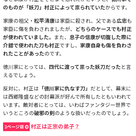
のものが「妖刀」村正によって祟られていた
からです。
家康の祖父・
松平清康
は家臣に殺され、父である
広忠
も
家臣に傷を負わされましたが、
どちらのケースでも村正
が使われていました。
また、
息子の信康が切腹した際に
介錯で使われた刀も村正
ですし、
家康自身も傷を負わさ
れたことがあった
のです。
徳川家にとっては、
四代に渡って祟った妖刀だった
と言
えるでしょう。
反対に、村正は
「徳川家に仇なす刀」
だとして、幕末に
は西郷隆盛などの討幕派が好んで所有したともいわれて
います。敵対者にとっては、いわばファンタジー世界で
いうところの
破邪の剣
のような扱いだったのでしょう。
村正は正宗の弟子？
2ページ目