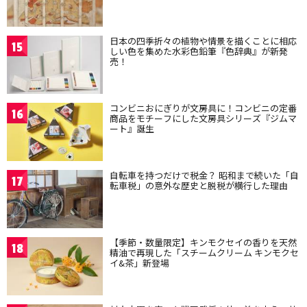
日本の四季折々の植物や情景を描くことに相応
15
しい色を集めた水彩色鉛筆『色辞典』が新発
売！
コンビニおにぎりが文房具に！コンビニの定番
16
商品をモチーフにした文房具シリーズ『ジムマ
ート』誕生
自転車を持つだけで税金？ 昭和まで続いた「自
17
転車税」の意外な歴史と脱税が横行した理由
【季節・数量限定】キンモクセイの香りを天然
18
精油で再現した「スチームクリーム キンモクセ
イ&茶」新登場