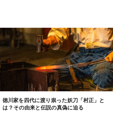
徳川家を四代に渡り祟った妖刀「村正」と
は？その由来と伝説の真偽に迫る