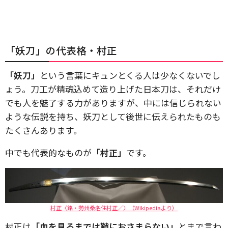
「妖刀」の代表格・村正
「妖刀」
という言葉にキュンとくる人は少なくないでし
ょう。刀工が精魂込めて造り上げた日本刀は、それだけ
でも人を魅了する力がありますが、中には信じられない
ような伝説を持ち、妖刀として後世に伝えられたものも
たくさんあります。
中でも代表的なものが
「村正」
です。
村正〈銘・勢州桑名住村正／〉（Wikipediaより）
村正は
「血を見るまでは鞘におさまらない」
とまで言わ