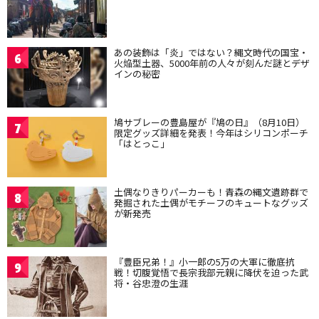
あの装飾は「炎」ではない？縄文時代の国宝・
6
火焔型土器、5000年前の人々が刻んだ謎とデザ
インの秘密
鳩サブレーの豊島屋が『鳩の日』（8月10日）
7
限定グッズ詳細を発表！今年はシリコンポーチ
「はとっこ」
土偶なりきりパーカーも！青森の縄文遺跡群で
8
発掘された土偶がモチーフのキュートなグッズ
が新発売
『豊臣兄弟！』小一郎の5万の大軍に徹底抗
9
戦！切腹覚悟で長宗我部元親に降伏を迫った武
将・谷忠澄の生涯