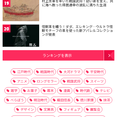
村上水軍を率いた戦国武将！幼い弟を支え、共
19
に海へ散った得居通幸の波乱に満ちた生涯
怪獣革を纏う！ダダ、エレキング…ウルトラ怪
20
獣モチーフの革を使った新アパレルコレクショ
ンが発表
ランキングを表示
江戸時代
戦国時代
大河ドラマ
平安時代
アニメ
ロングセラー
戦国武将
スイーツ
雑学
お菓子
幕末
漫画
時代劇
テレビ
べらぼう
明治時代
織田信長
徳川家康
抹茶
デザイン
文房具
フィギュア
展覧会