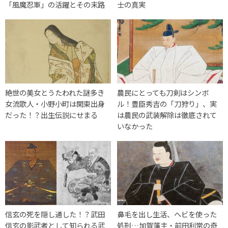
「風魔忍軍」の活躍とその末路
士の真実
絶世の美女とうたわれた謎多き
農民にとっても刀剣はシンボ
女流歌人・小野小町は関東出身
ル！豊臣秀吉の「刀狩り」、実
だった！？出生伝説にせまる
は農民の武装解除は徹底されて
いなかった
信玄の死を隠し通した！？武田
鼻毛を出し生活、ヘビを使った
信玄の影武者として知られる武
処刑…加賀藩主・前田利常の奇