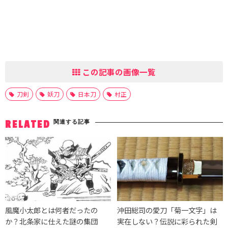
この記事の画像一覧
刀剣
妖刀
日本刀
村正
関連する記事
RELATED
風魔小太郎とは何者だったの
沖田総司の愛刀「菊一文字」は
か？北条家に仕えた謎の集団
実在しない？伝説に彩られた剣