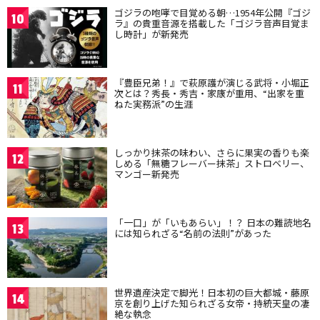
ゴジラの咆哮で目覚める朝…1954年公開『ゴジ
10
ラ』の貴重音源を搭載した「ゴジラ音声目覚ま
し時計」が新発売
『豊臣兄弟！』で萩原護が演じる武将・小堀正
11
次とは？秀長・秀吉・家康が重用、“出家を重
ねた実務派”の生涯
しっかり抹茶の味わい、さらに果実の香りも楽
12
しめる「無糖フレーバー抹茶」ストロベリー、
マンゴー新発売
「一口」が「いもあらい」！？ 日本の難読地名
13
には知られざる“名前の法則”があった
世界遺産決定で脚光！日本初の巨大都城・藤原
14
京を創り上げた知られざる女帝・持統天皇の凄
絶な執念