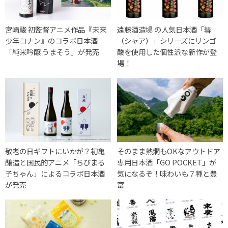
宮崎駿 初監督アニメ作品『未来
遠藤酒造場 の人気日本酒「彗
少年コナン』のコラボ日本酒
（シャア）」シリーズにリンゴ
「純米吟醸 うまそう」が発売
酸を使用した個性派な新作が登
場！
敬老の日ギフトにいかが？初亀
そのまま熱燗もOKなアウトドア
醸造と国民的アニメ「ちびまる
専用日本酒「GO POCKET」が
子ちゃん」によるコラボ日本酒
気になるぞ！味わいも７種と豊
が発売
富