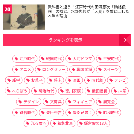
教科書と違う！江戸時代の田沼意次「賄賂伝
20
説」の嘘と、水野忠邦が「大奥」を敵に回した
本当の理由
ランキングを表示
江戸時代
戦国時代
大河ドラマ
平安時代
アニメ
ロングセラー
戦国武将
スイーツ
雑学
お菓子
幕末
漫画
時代劇
テレビ
べらぼう
明治時代
徳川家康
織田信長
抹茶
デザイン
文房具
フィギュア
展覧会
鎌倉時代
豊臣秀吉
豊臣兄弟！
昭和時代
光る君へ
葛飾北斎
鎌倉殿の13人