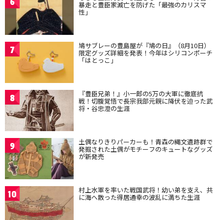
6
暴走と豊臣家滅亡を防げた「最強のカリスマ
性」
鳩サブレーの豊島屋が『鳩の日』（8月10日）
7
限定グッズ詳細を発表！今年はシリコンポーチ
「はとっこ」
『豊臣兄弟！』小一郎の5万の大軍に徹底抗
8
戦！切腹覚悟で長宗我部元親に降伏を迫った武
将・谷忠澄の生涯
土偶なりきりパーカーも！青森の縄文遺跡群で
9
発掘された土偶がモチーフのキュートなグッズ
が新発売
村上水軍を率いた戦国武将！幼い弟を支え、共
10
に海へ散った得居通幸の波乱に満ちた生涯