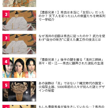
【豊臣兄弟！】秀吉は本当に「女狂い」だった
2
のか？ 天下人を彩った11人の側室たちを時系列
で一挙紹介
なぜ浅井の旧臣は秀吉に従ったのか？ 武力を使
3
わず“自分の味方”に変えた裏工作の技法とは
『豊臣兄弟！』後半の鍵を握る「浅井三姉妹」
4
茶々・初・江——秀吉に翻弄された波乱の生涯
あの装飾は「炎」ではない？縄文時代の国宝・
5
火焔型土器、5000年前の人々が刻んだ謎とデザ
インの秘密
もしも豊臣秀長が長生きしていたら…？秀吉の