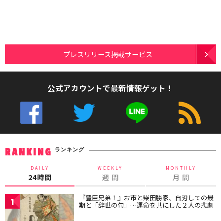
プレスリリース掲載サービス
公式アカウントで最新情報ゲット！
ランキング
RANKING
DAILY
WEEKLY
MONTHLY
24時間
週 間
月 間
『豊臣兄弟！』お市と柴田勝家、自刃しての最
1
期と「辞世の句」…運命を共にした２人の悲劇