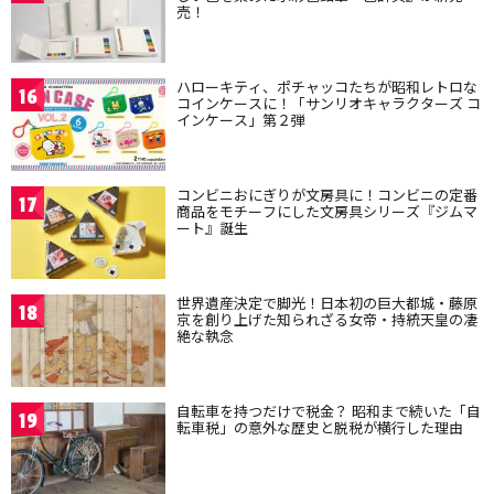
売！
ハローキティ、ポチャッコたちが昭和レトロな
16
コインケースに！「サンリオキャラクターズ コ
インケース」第２弾
コンビニおにぎりが文房具に！コンビニの定番
17
商品をモチーフにした文房具シリーズ『ジムマ
ート』誕生
世界遺産決定で脚光！日本初の巨大都城・藤原
18
京を創り上げた知られざる女帝・持統天皇の凄
絶な執念
自転車を持つだけで税金？ 昭和まで続いた「自
19
転車税」の意外な歴史と脱税が横行した理由