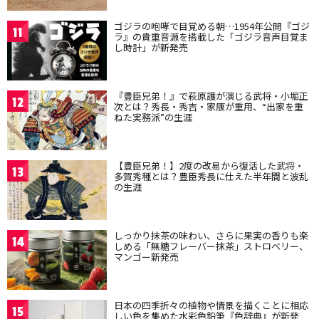
ゴジラの咆哮で目覚める朝…1954年公開『ゴジ
11
ラ』の貴重音源を搭載した「ゴジラ音声目覚ま
し時計」が新発売
『豊臣兄弟！』で萩原護が演じる武将・小堀正
12
次とは？秀長・秀吉・家康が重用、“出家を重
ねた実務派”の生涯
【豊臣兄弟！】2度の改易から復活した武将・
13
多賀秀種とは？豊臣秀長に仕えた半年間と波乱
の生涯
しっかり抹茶の味わい、さらに果実の香りも楽
14
しめる「無糖フレーバー抹茶」ストロベリー、
マンゴー新発売
日本の四季折々の植物や情景を描くことに相応
15
しい色を集めた水彩色鉛筆『色辞典』が新発