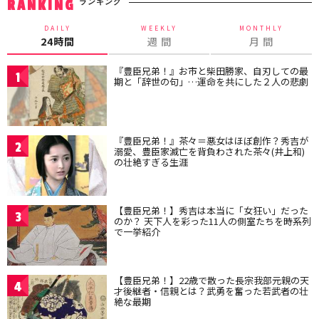
ランキング
RANKING
DAILY
WEEKLY
MONTHLY
24時間
週 間
月 間
『豊臣兄弟！』お市と柴田勝家、自刃しての最
1
期と「辞世の句」…運命を共にした２人の悲劇
『豊臣兄弟！』茶々＝悪女はほぼ創作？秀吉が
2
溺愛、豊臣家滅亡を背負わされた茶々(井上和)
の壮絶すぎる生涯
【豊臣兄弟！】秀吉は本当に「女狂い」だった
3
のか？ 天下人を彩った11人の側室たちを時系列
で一挙紹介
【豊臣兄弟！】22歳で散った長宗我部元親の天
4
才後継者・信親とは？武勇を奮った若武者の壮
絶な最期