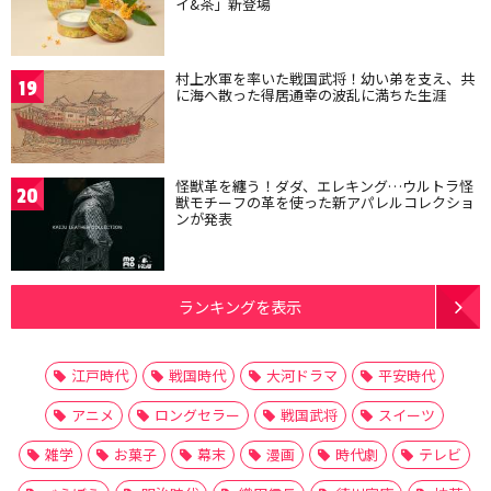
イ&茶」新登場
村上水軍を率いた戦国武将！幼い弟を支え、共
19
に海へ散った得居通幸の波乱に満ちた生涯
怪獣革を纏う！ダダ、エレキング…ウルトラ怪
20
獣モチーフの革を使った新アパレルコレクショ
ンが発表
ランキングを表示
江戸時代
戦国時代
大河ドラマ
平安時代
アニメ
ロングセラー
戦国武将
スイーツ
雑学
お菓子
幕末
漫画
時代劇
テレビ