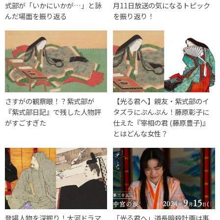
式部が「いかにいかが…」と詠
月11日放送の気になるトピック
んだ場面を振り返る
を振り返り！
さすがの観察眼！？紫式部が
【光る君へ】親友・紫式部のイ
『紫式部日記』で残した人物評
タズラにぷんぷん！藤原彰子に
がすごすぎた
仕えた『宰相の君 (藤原豊子)』
とはどんな女性？
登場人物を深掘り！大河ドラマ
「光る君へ」道長暗殺計画は事