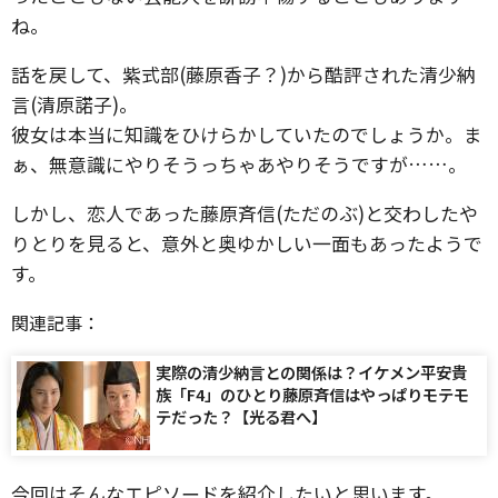
ね。
話を戻して、紫式部(藤原香子？)から酷評された清少納
言(清原諾子)。
彼女は本当に知識をひけらかしていたのでしょうか。ま
ぁ、無意識にやりそうっちゃあやりそうですが……。
しかし、恋人であった藤原斉信(ただのぶ)と交わしたや
りとりを見ると、意外と奥ゆかしい一面もあったようで
す。
関連記事：
実際の清少納言との関係は？イケメン平安貴
族「F4」のひとり藤原斉信はやっぱりモテモ
テだった？【光る君へ】
今回はそんなエピソードを紹介したいと思います。