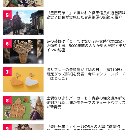
『豊臣兄弟！』で描かれた織田信長の道普請は
5
史実？信長が実施した街道整備の施策を紹介
あの装飾は「炎」ではない？縄文時代の国宝・
6
火焔型土器、5000年前の人々が刻んだ謎とデザ
インの秘密
鳩サブレーの豊島屋が『鳩の日』（8月10日）
7
限定グッズ詳細を発表！今年はシリコンポーチ
「はとっこ」
土偶なりきりパーカーも！青森の縄文遺跡群で
8
発掘された土偶がモチーフのキュートなグッズ
が新発売
『豊臣兄弟！』小一郎の5万の大軍に徹底抗
9