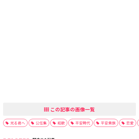
この記事の画像一覧
光る君へ
公任集
和歌
平安時代
平安貴族
恋愛