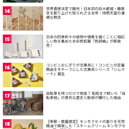
世界遺産決定で脚光！日本初の巨大都城・藤原
14
京を創り上げた知られざる女帝・持統天皇の凄
絶な執念
日本の四季折々の植物や情景を描くことに相応
15
しい色を集めた水彩色鉛筆『色辞典』が新発
売！
コンビニおにぎりが文房具に！コンビニの定番
16
商品をモチーフにした文房具シリーズ『ジムマ
ート』誕生
自転車を持つだけで税金？ 昭和まで続いた「自
17
転車税」の意外な歴史と脱税が横行した理由
【季節・数量限定】キンモクセイの香りを天然
18
精油で再現した「スチームクリーム キンモクセ