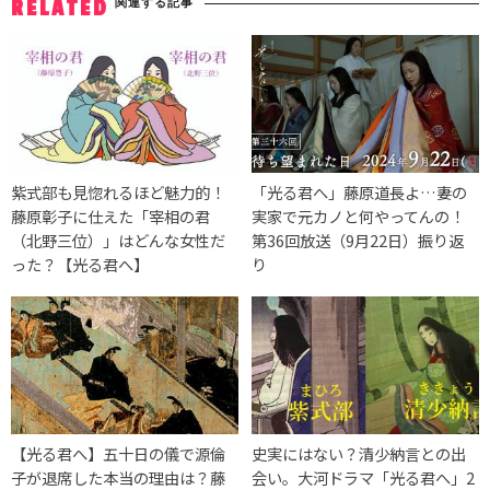
関連する記事
RELATED
紫式部も見惚れるほど魅力的！
「光る君へ」藤原道長よ…妻の
藤原彰子に仕えた「宰相の君
実家で元カノと何やってんの！
（北野三位）」はどんな女性だ
第36回放送（9月22日）振り返
った？【光る君へ】
り
【光る君へ】五十日の儀で源倫
史実にはない？清少納言との出
子が退席した本当の理由は？藤
会い。大河ドラマ「光る君へ」2