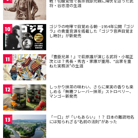
戦！切腹覚悟で長宗我部元親に降伏を迫った武
将・谷忠澄の生涯
ゴジラの咆哮で目覚める朝…1954年公開『ゴジ
10
ラ』の貴重音源を搭載した「ゴジラ音声目覚ま
し時計」が新発売
『豊臣兄弟！』で萩原護が演じる武将・小堀正
11
次とは？秀長・秀吉・家康が重用、“出家を重
ねた実務派”の生涯
しっかり抹茶の味わい、さらに果実の香りも楽
12
しめる「無糖フレーバー抹茶」ストロベリー、
マンゴー新発売
「一口」が「いもあらい」！？ 日本の難読地名
13
には知られざる“名前の法則”があった