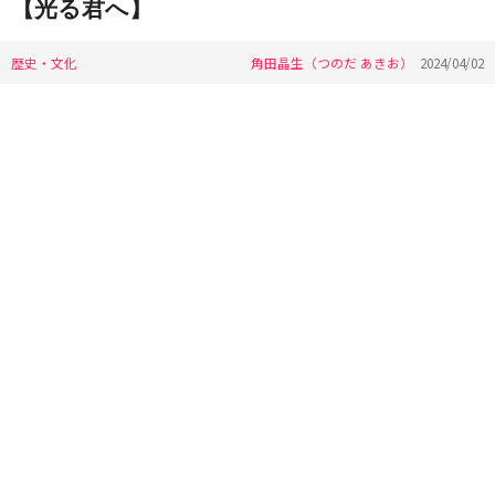
【光る君へ】
歴史・文化
角田晶生（つのだ あきお）
2024/04/02