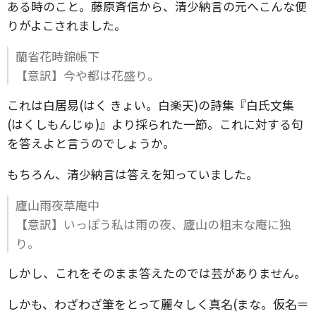
ある時のこと。藤原斉信から、清少納言の元へこんな便
りがよこされました。
蘭省花時錦帳下
【意訳】今や都は花盛り。
これは白居易(はく きょい。白楽天)の詩集『白氏文集
(はくしもんじゅ)』より採られた一節。これに対する句
を答えよと言うのでしょうか。
もちろん、清少納言は答えを知っていました。
廬山雨夜草庵中
【意訳】いっぽう私は雨の夜、廬山の粗末な庵に独
り。
しかし、これをそのまま答えたのでは芸がありません。
しかも、わざわざ筆をとって麗々しく真名(まな。仮名＝