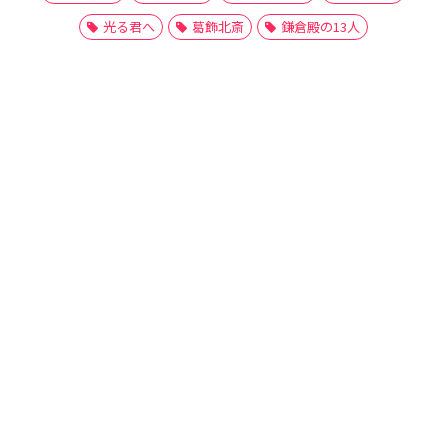
光る君へ
葛飾北斎
鎌倉殿の13人