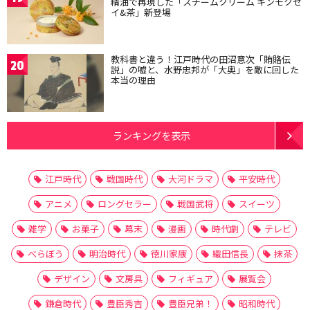
精油で再現した「スチームクリーム キンモクセ
イ&茶」新登場
教科書と違う！江戸時代の田沼意次「賄賂伝
20
説」の嘘と、水野忠邦が「大奥」を敵に回した
本当の理由
ランキングを表示
江戸時代
戦国時代
大河ドラマ
平安時代
アニメ
ロングセラー
戦国武将
スイーツ
雑学
お菓子
幕末
漫画
時代劇
テレビ
べらぼう
明治時代
徳川家康
織田信長
抹茶
デザイン
文房具
フィギュア
展覧会
鎌倉時代
豊臣秀吉
豊臣兄弟！
昭和時代