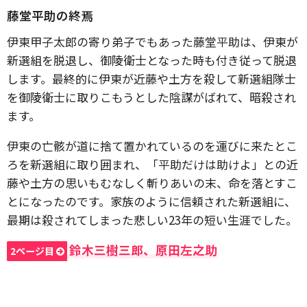
藤堂平助の終焉
伊東甲子太郎の寄り弟子でもあった藤堂平助は、伊東が
新選組を脱退し、御陵衛士となった時も付き従って脱退
します。最終的に伊東が近藤や土方を殺して新選組隊士
を御陵衛士に取りこもうとした陰謀がばれて、暗殺され
ます。
伊東の亡骸が道に捨て置かれているのを運びに来たとこ
ろを新選組に取り囲まれ、「平助だけは助けよ」との近
藤や土方の思いもむなしく斬りあいの末、命を落とすこ
とになったのです。家族のように信頼された新選組に、
最期は殺されてしまった悲しい23年の短い生涯でした。
鈴木三樹三郎、原田左之助
2ページ目