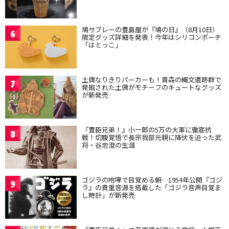
鳩サブレーの豊島屋が『鳩の日』（8月10日）
6
限定グッズ詳細を発表！今年はシリコンポーチ
「はとっこ」
土偶なりきりパーカーも！青森の縄文遺跡群で
7
発掘された土偶がモチーフのキュートなグッズ
が新発売
『豊臣兄弟！』小一郎の5万の大軍に徹底抗
8
戦！切腹覚悟で長宗我部元親に降伏を迫った武
将・谷忠澄の生涯
ゴジラの咆哮で目覚める朝…1954年公開『ゴジ
9
ラ』の貴重音源を搭載した「ゴジラ音声目覚ま
し時計」が新発売