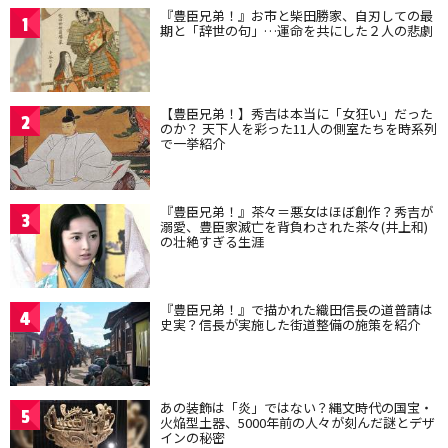
『豊臣兄弟！』お市と柴田勝家、自刃しての最
1
期と「辞世の句」…運命を共にした２人の悲劇
【豊臣兄弟！】秀吉は本当に「女狂い」だった
2
のか？ 天下人を彩った11人の側室たちを時系列
で一挙紹介
『豊臣兄弟！』茶々＝悪女はほぼ創作？秀吉が
3
溺愛、豊臣家滅亡を背負わされた茶々(井上和)
の壮絶すぎる生涯
『豊臣兄弟！』で描かれた織田信長の道普請は
4
史実？信長が実施した街道整備の施策を紹介
あの装飾は「炎」ではない？縄文時代の国宝・
5
火焔型土器、5000年前の人々が刻んだ謎とデザ
インの秘密