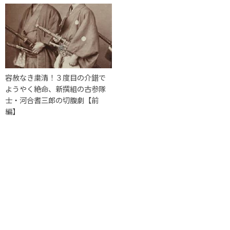
容赦なき粛清！３度目の介錯で
ようやく絶命、新撰組の古参隊
士・河合耆三郎の切腹劇【前
編】