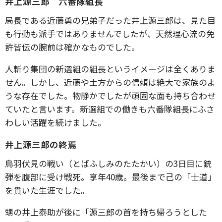
井上源三郎 六番隊組長
局長である近藤勇の兄弟子だった井上源三郎は、見た目
も行動も派手ではありませんでしたが、天然理心流の免
許皆伝の腕前は確かなものでした。
人斬り集団の新選組の組長というイメージは全くありま
せん。しかし、近藤や土方からの信頼は絶大で家族のよ
うな存在でした。物静かでしたが頑固な面も持ち合わせ
ていたと言います。新選組での働きも六番隊組長にふさ
わしい活躍を続けました。
井上源三郎の終焉
鳥羽伏見の戦い（とばふしみのたたかい）の3日目に銃
弾を腹部に受け戦死。享年40歳。最後まで己の「士道」
を貫いた生涯でした。
甥の井上泰助が後に「源三郎の首を持ち帰ろうとした