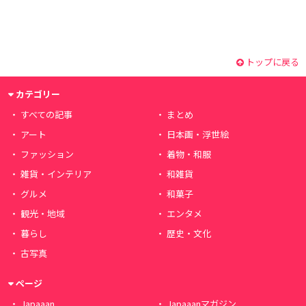
トップに戻る
カテゴリー
すべての記事
まとめ
アート
日本画・浮世絵
ファッション
着物・和服
雑貨・インテリア
和雑貨
グルメ
和菓子
観光・地域
エンタメ
暮らし
歴史・文化
古写真
ページ
Japaaan
Japaaanマガジン