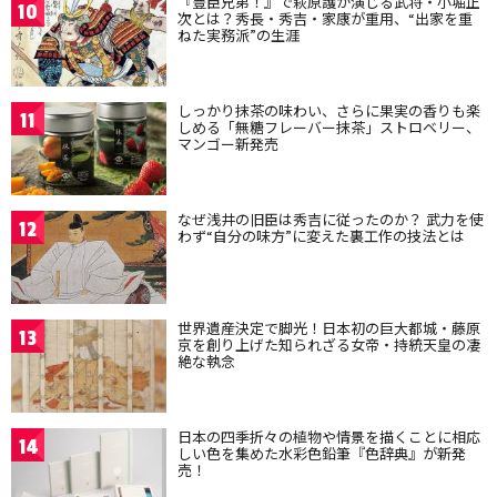
『豊臣兄弟！』で萩原護が演じる武将・小堀正
10
次とは？秀長・秀吉・家康が重用、“出家を重
ねた実務派”の生涯
しっかり抹茶の味わい、さらに果実の香りも楽
11
しめる「無糖フレーバー抹茶」ストロベリー、
マンゴー新発売
なぜ浅井の旧臣は秀吉に従ったのか？ 武力を使
12
わず“自分の味方”に変えた裏工作の技法とは
世界遺産決定で脚光！日本初の巨大都城・藤原
13
京を創り上げた知られざる女帝・持統天皇の凄
絶な執念
日本の四季折々の植物や情景を描くことに相応
14
しい色を集めた水彩色鉛筆『色辞典』が新発
売！