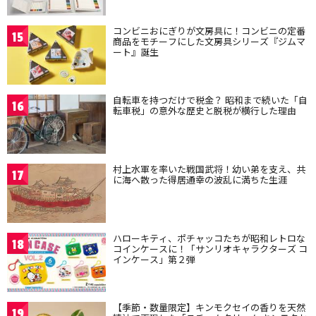
コンビニおにぎりが文房具に！コンビニの定番
15
商品をモチーフにした文房具シリーズ『ジムマ
ート』誕生
自転車を持つだけで税金？ 昭和まで続いた「自
16
転車税」の意外な歴史と脱税が横行した理由
村上水軍を率いた戦国武将！幼い弟を支え、共
17
に海へ散った得居通幸の波乱に満ちた生涯
ハローキティ、ポチャッコたちが昭和レトロな
18
コインケースに！「サンリオキャラクターズ コ
インケース」第２弾
【季節・数量限定】キンモクセイの香りを天然
19