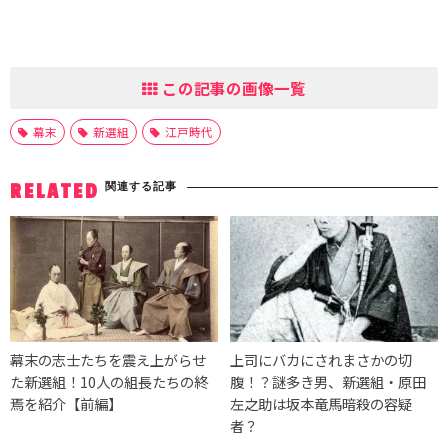
この記事の画像一覧
幕末
新選組
江戸時代
関連する記事
RELATED
幕末の志士たちを震え上がらせ
上司にバカにされまさかの切
た新選組！10人の組長たちの終
腹！？謎多き男、新選組・原田
焉を紹介【前編】
左之助は坂本竜馬暗殺の容疑
者？