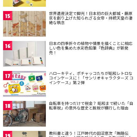
世界遺産決定で脚光！日本初の巨大都城・藤原
15
京を創り上げた知られざる女帝・持統天皇の凄
絶な執念
日本の四季折々の植物や情景を描くことに相応
16
しい色を集めた水彩色鉛筆『色辞典』が新発
売！
ハローキティ、ポチャッコたちが昭和レトロな
17
コインケースに！「サンリオキャラクターズ コ
インケース」第２弾
自転車を持つだけで税金？ 昭和まで続いた「自
18
転車税」の意外な歴史と脱税が横行した理由
教科書と違う！江戸時代の田沼意次「賄賂伝
19