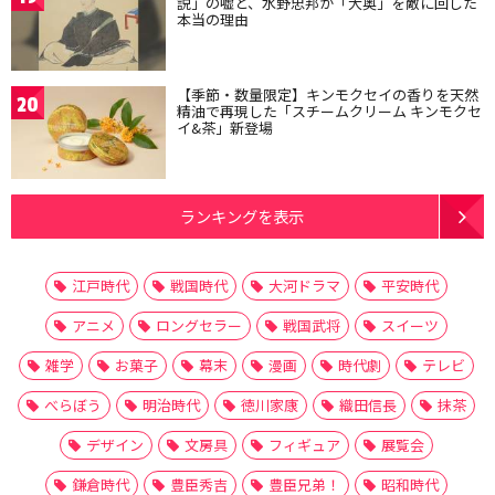
説」の嘘と、水野忠邦が「大奥」を敵に回した
本当の理由
【季節・数量限定】キンモクセイの香りを天然
20
精油で再現した「スチームクリーム キンモクセ
イ&茶」新登場
ランキングを表示
江戸時代
戦国時代
大河ドラマ
平安時代
アニメ
ロングセラー
戦国武将
スイーツ
雑学
お菓子
幕末
漫画
時代劇
テレビ
べらぼう
明治時代
徳川家康
織田信長
抹茶
デザイン
文房具
フィギュア
展覧会
鎌倉時代
豊臣秀吉
豊臣兄弟！
昭和時代