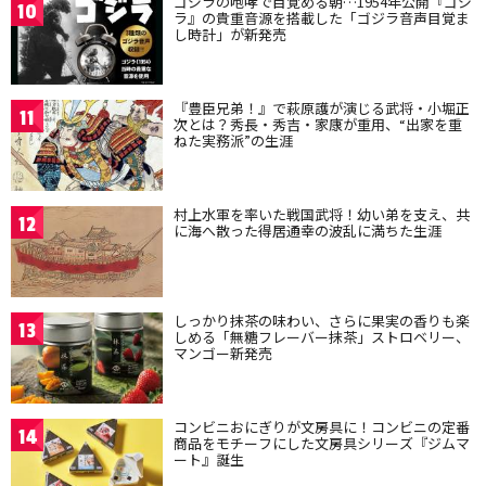
ゴジラの咆哮で目覚める朝…1954年公開『ゴジ
10
ラ』の貴重音源を搭載した「ゴジラ音声目覚ま
し時計」が新発売
『豊臣兄弟！』で萩原護が演じる武将・小堀正
11
次とは？秀長・秀吉・家康が重用、“出家を重
ねた実務派”の生涯
村上水軍を率いた戦国武将！幼い弟を支え、共
12
に海へ散った得居通幸の波乱に満ちた生涯
しっかり抹茶の味わい、さらに果実の香りも楽
13
しめる「無糖フレーバー抹茶」ストロベリー、
マンゴー新発売
コンビニおにぎりが文房具に！コンビニの定番
14
商品をモチーフにした文房具シリーズ『ジムマ
ート』誕生