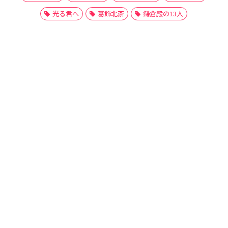
光る君へ
葛飾北斎
鎌倉殿の13人