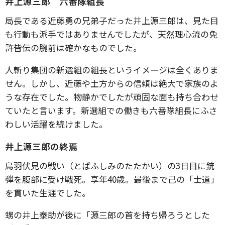
井上源三郎 六番隊組長
局長である近藤勇の兄弟子だった井上源三郎は、見た目
も行動も派手ではありませんでしたが、天然理心流の免
許皆伝の腕前は確かなものでした。
人斬り集団の新選組の組長というイメージは全くありま
せん。しかし、近藤や土方からの信頼は絶大で家族のよ
うな存在でした。物静かでしたが頑固な面も持ち合わせ
ていたと言います。新選組での働きも六番隊組長にふさ
わしい活躍を続けました。
井上源三郎の終焉
鳥羽伏見の戦い（とばふしみのたたかい）の3日目に銃
弾を腹部に受け戦死。享年40歳。最後まで己の「士道」
を貫いた生涯でした。
甥の井上泰助が後に「源三郎の首を持ち帰ろうとした