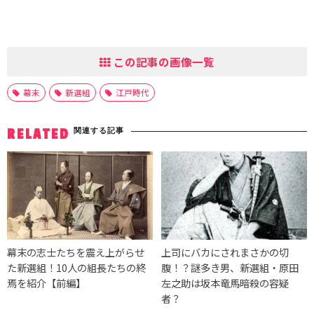
この記事の画像一覧
幕末
新選組
江戸時代
関連する記事
RELATED
幕末の志士たちを震え上がらせ
上司にバカにされまさかの切
た新選組！10人の組長たちの終
腹！？謎多き男、新選組・原田
焉を紹介【前編】
左之助は坂本竜馬暗殺の容疑
者？