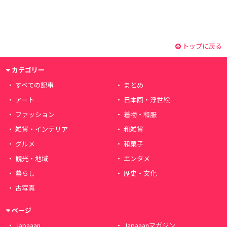
トップに戻る
カテゴリー
すべての記事
まとめ
アート
日本画・浮世絵
ファッション
着物・和服
雑貨・インテリア
和雑貨
グルメ
和菓子
観光・地域
エンタメ
暮らし
歴史・文化
古写真
ページ
Japaaan
Japaaanマガジン