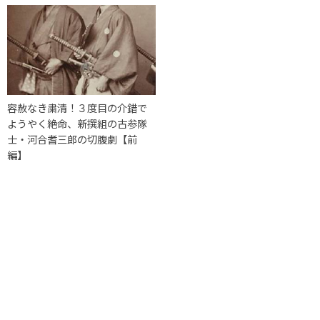
容赦なき粛清！３度目の介錯で
ようやく絶命、新撰組の古参隊
士・河合耆三郎の切腹劇【前
編】