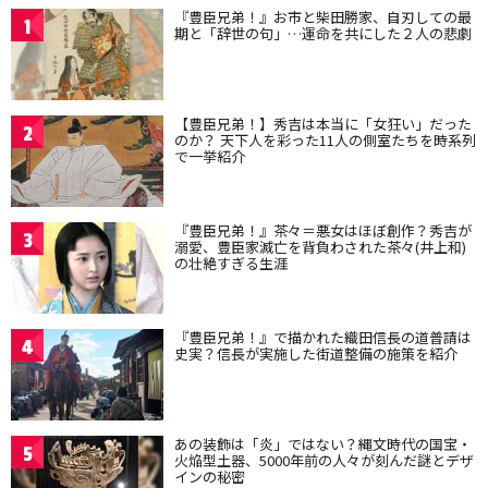
『豊臣兄弟！』お市と柴田勝家、自刃しての最
1
期と「辞世の句」…運命を共にした２人の悲劇
【豊臣兄弟！】秀吉は本当に「女狂い」だった
2
のか？ 天下人を彩った11人の側室たちを時系列
で一挙紹介
『豊臣兄弟！』茶々＝悪女はほぼ創作？秀吉が
3
溺愛、豊臣家滅亡を背負わされた茶々(井上和)
の壮絶すぎる生涯
『豊臣兄弟！』で描かれた織田信長の道普請は
4
史実？信長が実施した街道整備の施策を紹介
あの装飾は「炎」ではない？縄文時代の国宝・
5
火焔型土器、5000年前の人々が刻んだ謎とデザ
インの秘密