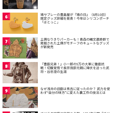
鳩サブレーの豊島屋が『鳩の日』（8月10日）
6
限定グッズ詳細を発表！今年はシリコンポーチ
「はとっこ」
土偶なりきりパーカーも！青森の縄文遺跡群で
7
発掘された土偶がモチーフのキュートなグッズ
が新発売
『豊臣兄弟！』小一郎の5万の大軍に徹底抗
8
戦！切腹覚悟で長宗我部元親に降伏を迫った武
将・谷忠澄の生涯
なぜ浅井の旧臣は秀吉に従ったのか？ 武力を使
9
わず“自分の味方”に変えた裏工作の技法とは