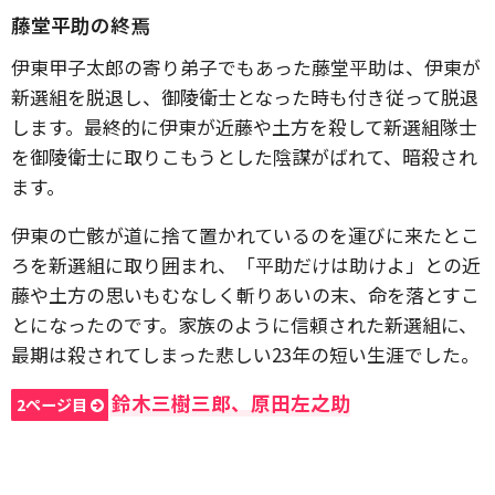
藤堂平助の終焉
伊東甲子太郎の寄り弟子でもあった藤堂平助は、伊東が
新選組を脱退し、御陵衛士となった時も付き従って脱退
します。最終的に伊東が近藤や土方を殺して新選組隊士
を御陵衛士に取りこもうとした陰謀がばれて、暗殺され
ます。
伊東の亡骸が道に捨て置かれているのを運びに来たとこ
ろを新選組に取り囲まれ、「平助だけは助けよ」との近
藤や土方の思いもむなしく斬りあいの末、命を落とすこ
とになったのです。家族のように信頼された新選組に、
最期は殺されてしまった悲しい23年の短い生涯でした。
鈴木三樹三郎、原田左之助
2ページ目