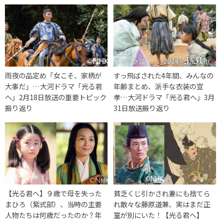
雨夜の品定め「女こそ、家柄が
すっ飛ばされた4年間、みんなの
大事だ」…大河ドラマ「光る君
年齢まとめ、派手な衣装の宣
へ」2月18日放送の重要トピック
孝…大河ドラマ「光る君へ」3月
振り返り
31日放送振り返り
【光る君へ】９歳で母を失った
貧乏くじ引かされ妻にも捨てら
まひろ（紫式部）、当時の主要
れ散々な藤原道兼、実はまだ正
人物たちは何歳だったのか？年
室が別にいた！【光る君へ】