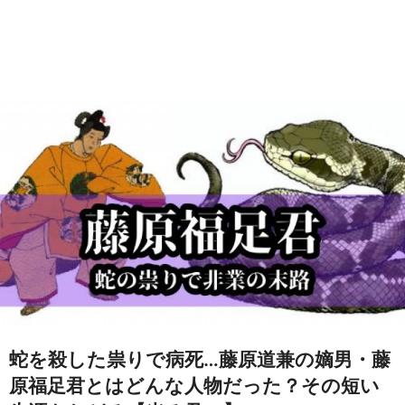
蛇を殺した祟りで病死…藤原道兼の嫡男・藤
原福足君とはどんな人物だった？その短い