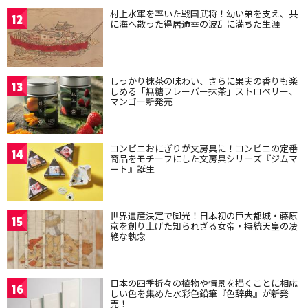
村上水軍を率いた戦国武将！幼い弟を支え、共
12
に海へ散った得居通幸の波乱に満ちた生涯
しっかり抹茶の味わい、さらに果実の香りも楽
13
しめる「無糖フレーバー抹茶」ストロベリー、
マンゴー新発売
コンビニおにぎりが文房具に！コンビニの定番
14
商品をモチーフにした文房具シリーズ『ジムマ
ート』誕生
世界遺産決定で脚光！日本初の巨大都城・藤原
15
京を創り上げた知られざる女帝・持統天皇の凄
絶な執念
日本の四季折々の植物や情景を描くことに相応
16
しい色を集めた水彩色鉛筆『色辞典』が新発
売！