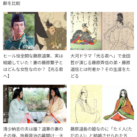
齢を比較
ヒール役全開な藤原道兼、実は
大河ドラマ「光る君へ」で金田
結婚していた！妻の藤原繁子と
哲が演じる藤原斉信の弟・藤原
はどんな女性なのか？【光る君
道信とは何者か？その生涯をた
へ】
どる
清少納言の夫は誰？道兼の妻の
藤原道長の娘なのに「たゞ人(た
その後、独裁政治の幕開け…大
だの人)」と結婚させられた五