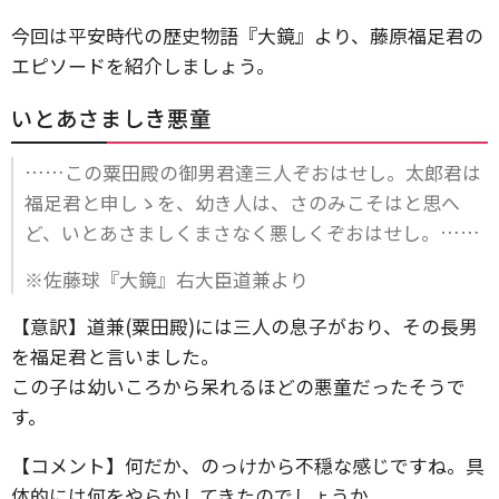
今回は平安時代の歴史物語『大鏡』より、藤原福足君の
エピソードを紹介しましょう。
いとあさましき悪童
……この粟田殿の御男君達三人ぞおはせし。太郎君は
福足君と申しゝを、幼き人は、さのみこそはと思へ
ど、いとあさましくまさなく悪しくぞおはせし。……
※佐藤球『大鏡』右大臣道兼より
【意訳】道兼(粟田殿)には三人の息子がおり、その長男
を福足君と言いました。
この子は幼いころから呆れるほどの悪童だったそうで
す。
【コメント】何だか、のっけから不穏な感じですね。具
体的には何をやらかしてきたのでしょうか。