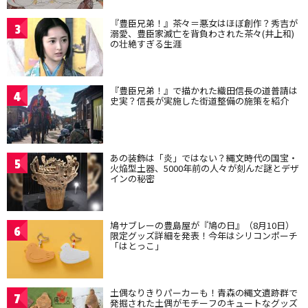
『豊臣兄弟！』茶々＝悪女はほぼ創作？秀吉が
3
溺愛、豊臣家滅亡を背負わされた茶々(井上和)
の壮絶すぎる生涯
『豊臣兄弟！』で描かれた織田信長の道普請は
4
史実？信長が実施した街道整備の施策を紹介
あの装飾は「炎」ではない？縄文時代の国宝・
5
火焔型土器、5000年前の人々が刻んだ謎とデザ
インの秘密
鳩サブレーの豊島屋が『鳩の日』（8月10日）
6
限定グッズ詳細を発表！今年はシリコンポーチ
「はとっこ」
土偶なりきりパーカーも！青森の縄文遺跡群で
7
発掘された土偶がモチーフのキュートなグッズ