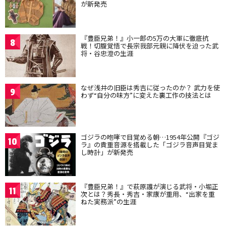
が新発売
『豊臣兄弟！』小一郎の5万の大軍に徹底抗
8
戦！切腹覚悟で長宗我部元親に降伏を迫った武
将・谷忠澄の生涯
なぜ浅井の旧臣は秀吉に従ったのか？ 武力を使
9
わず“自分の味方”に変えた裏工作の技法とは
ゴジラの咆哮で目覚める朝…1954年公開『ゴジ
10
ラ』の貴重音源を搭載した「ゴジラ音声目覚ま
し時計」が新発売
『豊臣兄弟！』で萩原護が演じる武将・小堀正
11
次とは？秀長・秀吉・家康が重用、“出家を重
ねた実務派”の生涯