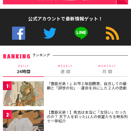
公式アカウントで最新情報ゲット！
ランキング
RANKING
DAILY
WEEKLY
MONTHLY
24時間
週 間
月 間
『豊臣兄弟！』お市と柴田勝家、自刃しての最
1
期と「辞世の句」…運命を共にした２人の悲劇
【豊臣兄弟！】秀吉は本当に「女狂い」だった
2
のか？ 天下人を彩った11人の側室たちを時系列
で一挙紹介