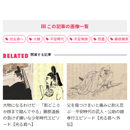
この記事の画像一覧
光る君へ
大鏡
平安時代
平安貴族
怨霊
藤原兼家
関連する記事
RELATED
大物になるわけだ…「影どころ
父を傷つけまいと痛みに耐え忍
か顔まで踏んでやる」藤原道長
ぶ…平安時代の武人・公助の親
の負けず嫌いな少年時代エピソ
孝行エピソード【光る君へ 外
ード【光る君へ】
伝】