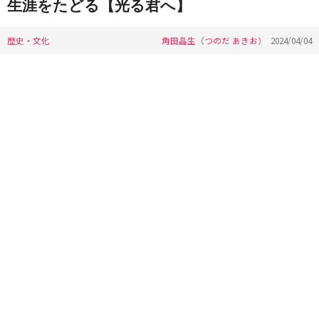
生涯をたどる【光る君へ】
歴史・文化
角田晶生（つのだ あきお）
2024/04/04