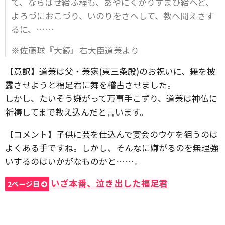
て、ならはせ給ふ程も、あやにくがりすまひ給へど、
よろづにおこづり、いのりをさへして、教へ聞えさす
るに、……
※佐藤球『大鏡』右大臣道兼より
【意訳】道兼は父・兼家(東三条殿)のお祝いに、舞を披
露させようと福足君に舞を稽古させました。
しかし、たいそう嫌がって万事手こずり、道兼は神仏に
祈祷してまで教え込んだと言います。
【コメント】子供に芸を仕込んで宴会のウケを狙うのは
よくある手ですね。しかし、そんなに嫌がるのを無理強
いするのはいかがなものかと……。
いざ本番、泣き出した福足君
2ページ目