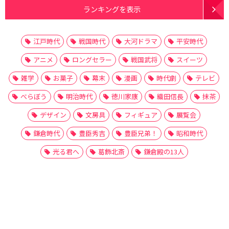
ランキングを表示
江戸時代
戦国時代
大河ドラマ
平安時代
アニメ
ロングセラー
戦国武将
スイーツ
雑学
お菓子
幕末
漫画
時代劇
テレビ
べらぼう
明治時代
徳川家康
織田信長
抹茶
デザイン
文房具
フィギュア
展覧会
鎌倉時代
豊臣秀吉
豊臣兄弟！
昭和時代
光る君へ
葛飾北斎
鎌倉殿の13人