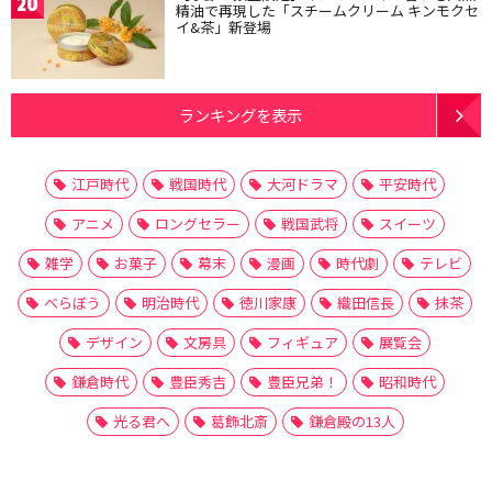
20
精油で再現した「スチームクリーム キンモクセ
イ&茶」新登場
ランキングを表示
江戸時代
戦国時代
大河ドラマ
平安時代
アニメ
ロングセラー
戦国武将
スイーツ
雑学
お菓子
幕末
漫画
時代劇
テレビ
べらぼう
明治時代
徳川家康
織田信長
抹茶
デザイン
文房具
フィギュア
展覧会
鎌倉時代
豊臣秀吉
豊臣兄弟！
昭和時代
光る君へ
葛飾北斎
鎌倉殿の13人