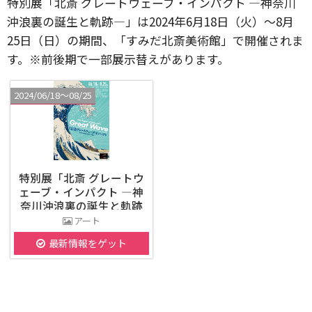
特別展「北斎 グレートウェーブ・インパクト ―神奈川
沖浪裏の誕生と軌跡―」は2024年6月18日（火）～8月
25日（日）の期間、「すみだ北斎美術館」で開催されま
す。※前後期で一部展示替えがあります。
2024/06/18〜08/25
特別展「北斎 グレートウ
ェーブ・インパクト ―神
奈川沖浪裏の誕生と軌跡
―」
アート
最新情報をゲット