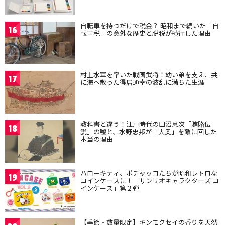
自転車を持つだけで税金？ 昭和まで続いた「自
16
転車税」の意外な歴史と脱税が横行した理由
村上水軍を率いた戦国武将！幼い弟を支え、共
17
に海へ散った得居通幸の波乱に満ちた生涯
教科書と違う！江戸時代の田沼意次「賄賂伝
18
説」の嘘と、水野忠邦が「大奥」を敵に回した
本当の理由
ハローキティ、ポチャッコたちが昭和レトロな
19
コインケースに！「サンリオキャラクターズ コ
インケース」第２弾
【季節・数量限定】キンモクセイの香りを天然