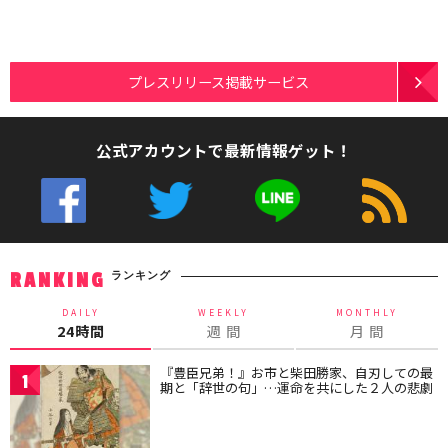
プレスリリース掲載サービス
公式アカウントで最新情報ゲット！
ランキング
RANKING
DAILY
WEEKLY
MONTHLY
24時間
週 間
月 間
『豊臣兄弟！』お市と柴田勝家、自刃しての最
1
期と「辞世の句」…運命を共にした２人の悲劇