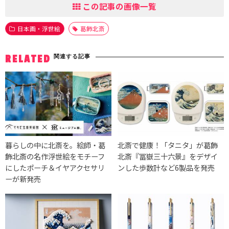
この記事の画像一覧
日本画・浮世絵
葛飾北斎
関連する記事
RELATED
暮らしの中に北斎を。絵師・葛
北斎で健康！「タニタ」が葛飾
飾北斎の名作浮世絵をモチーフ
北斎『冨嶽三十六景』をデザイ
にしたポーチ＆イヤアクセサリ
ンした歩数計など6製品を発売
ーが新発売