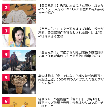
【豊臣兄弟！】秀吉は本当に「女狂い」だった
2
のか？ 天下人を彩った11人の側室たちを時系列
で一挙紹介
『豊臣兄弟！』茶々＝悪女はほぼ創作？秀吉が
3
溺愛、豊臣家滅亡を背負わされた茶々(井上和)
の壮絶すぎる生涯
『豊臣兄弟！』で描かれた織田信長の道普請は
4
史実？信長が実施した街道整備の施策を紹介
あの装飾は「炎」ではない？縄文時代の国宝・
5
火焔型土器、5000年前の人々が刻んだ謎とデザ
インの秘密
鳩サブレーの豊島屋が『鳩の日』（8月10日）
6
限定グッズ詳細を発表！今年はシリコンポーチ
「はとっこ」