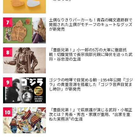
土偶なりきりパーカーも！青森の縄文遺跡群で
7
発掘された土偶がモチーフのキュートなグッズ
が新発売
『豊臣兄弟！』小一郎の5万の大軍に徹底抗
8
戦！切腹覚悟で長宗我部元親に降伏を迫った武
将・谷忠澄の生涯
ゴジラの咆哮で目覚める朝…1954年公開『ゴジ
9
ラ』の貴重音源を搭載した「ゴジラ音声目覚ま
し時計」が新発売
『豊臣兄弟！』で萩原護が演じる武将・小堀正
10
次とは？秀長・秀吉・家康が重用、“出家を重
ねた実務派”の生涯