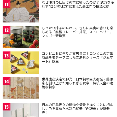
なぜ浅井の旧臣は秀吉に従ったのか？ 武力を使
11
わず“自分の味方”に変えた裏工作の技法とは
しっかり抹茶の味わい、さらに果実の香りも楽
12
しめる「無糖フレーバー抹茶」ストロベリー、
マンゴー新発売
コンビニおにぎりが文房具に！コンビニの定番
13
商品をモチーフにした文房具シリーズ『ジムマ
ート』誕生
世界遺産決定で脚光！日本初の巨大都城・藤原
14
京を創り上げた知られざる女帝・持統天皇の凄
絶な執念
日本の四季折々の植物や情景を描くことに相応
15
しい色を集めた水彩色鉛筆『色辞典』が新発
売！