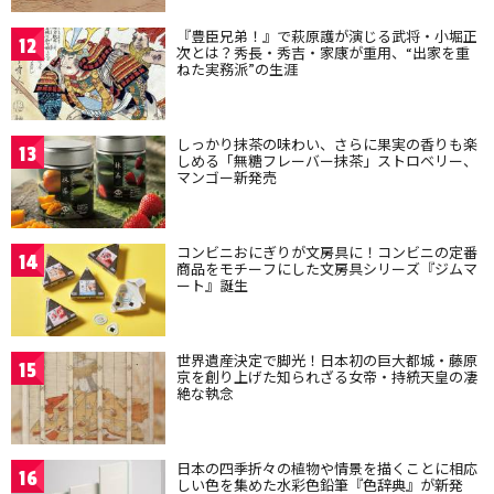
『豊臣兄弟！』で萩原護が演じる武将・小堀正
12
次とは？秀長・秀吉・家康が重用、“出家を重
ねた実務派”の生涯
しっかり抹茶の味わい、さらに果実の香りも楽
13
しめる「無糖フレーバー抹茶」ストロベリー、
マンゴー新発売
コンビニおにぎりが文房具に！コンビニの定番
14
商品をモチーフにした文房具シリーズ『ジムマ
ート』誕生
世界遺産決定で脚光！日本初の巨大都城・藤原
15
京を創り上げた知られざる女帝・持統天皇の凄
絶な執念
日本の四季折々の植物や情景を描くことに相応
16
しい色を集めた水彩色鉛筆『色辞典』が新発