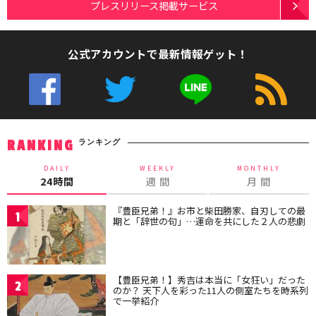
プレスリリース掲載サービス
公式アカウントで最新情報ゲット！
ランキング
RANKING
DAILY
WEEKLY
MONTHLY
24時間
週 間
月 間
『豊臣兄弟！』お市と柴田勝家、自刃しての最
1
期と「辞世の句」…運命を共にした２人の悲劇
【豊臣兄弟！】秀吉は本当に「女狂い」だった
2
のか？ 天下人を彩った11人の側室たちを時系列
で一挙紹介