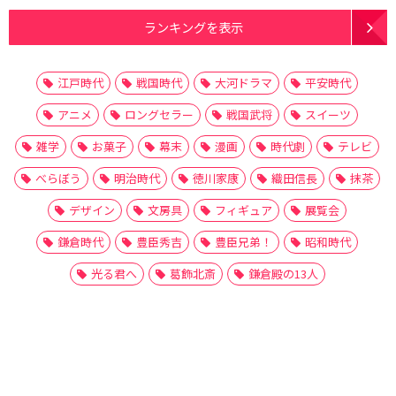
ランキングを表示
江戸時代
戦国時代
大河ドラマ
平安時代
アニメ
ロングセラー
戦国武将
スイーツ
雑学
お菓子
幕末
漫画
時代劇
テレビ
べらぼう
明治時代
徳川家康
織田信長
抹茶
デザイン
文房具
フィギュア
展覧会
鎌倉時代
豊臣秀吉
豊臣兄弟！
昭和時代
光る君へ
葛飾北斎
鎌倉殿の13人