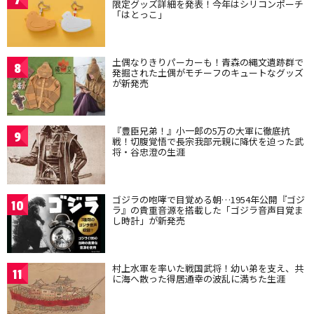
限定グッズ詳細を発表！今年はシリコンポーチ
「はとっこ」
土偶なりきりパーカーも！青森の縄文遺跡群で
8
発掘された土偶がモチーフのキュートなグッズ
が新発売
『豊臣兄弟！』小一郎の5万の大軍に徹底抗
9
戦！切腹覚悟で長宗我部元親に降伏を迫った武
将・谷忠澄の生涯
ゴジラの咆哮で目覚める朝…1954年公開『ゴジ
10
ラ』の貴重音源を搭載した「ゴジラ音声目覚ま
し時計」が新発売
村上水軍を率いた戦国武将！幼い弟を支え、共
11
に海へ散った得居通幸の波乱に満ちた生涯