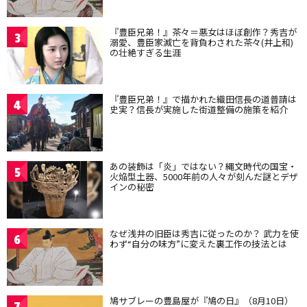
『豊臣兄弟！』茶々＝悪女はほぼ創作？秀吉が
3
溺愛、豊臣家滅亡を背負わされた茶々(井上和)
の壮絶すぎる生涯
『豊臣兄弟！』で描かれた織田信長の道普請は
4
史実？信長が実施した街道整備の施策を紹介
あの装飾は「炎」ではない？縄文時代の国宝・
5
火焔型土器、5000年前の人々が刻んだ謎とデザ
インの秘密
なぜ浅井の旧臣は秀吉に従ったのか？ 武力を使
6
わず“自分の味方”に変えた裏工作の技法とは
鳩サブレーの豊島屋が『鳩の日』（8月10日）
7