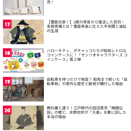
売！
【豊臣兄弟！】2度の改易から復活した武将・
17
多賀秀種とは？豊臣秀長に仕えた半年間と波乱
の生涯
ハローキティ、ポチャッコたちが昭和レトロな
18
コインケースに！「サンリオキャラクターズ コ
インケース」第２弾
自転車を持つだけで税金？ 昭和まで続いた「自
19
転車税」の意外な歴史と脱税が横行した理由
教科書と違う！江戸時代の田沼意次「賄賂伝
20
説」の嘘と、水野忠邦が「大奥」を敵に回した
本当の理由