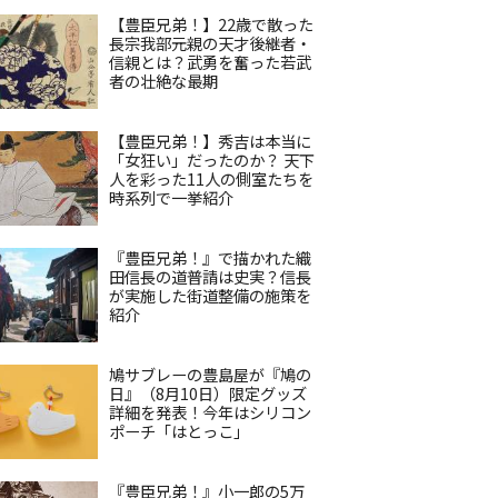
【豊臣兄弟！】22歳で散った
長宗我部元親の天才後継者・
信親とは？武勇を奮った若武
者の壮絶な最期
【豊臣兄弟！】秀吉は本当に
「女狂い」だったのか？ 天下
人を彩った11人の側室たちを
時系列で一挙紹介
『豊臣兄弟！』で描かれた織
田信長の道普請は史実？信長
が実施した街道整備の施策を
紹介
鳩サブレーの豊島屋が『鳩の
日』（8月10日）限定グッズ
詳細を発表！今年はシリコン
ポーチ「はとっこ」
『豊臣兄弟！』小一郎の5万