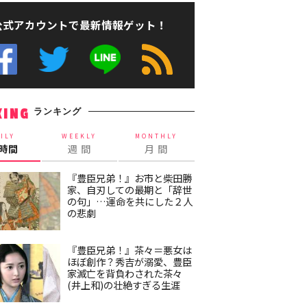
公式アカウントで最新情報ゲット！
ランキング
KING
ILY
WEEKLY
MONTHLY
4時間
週 間
月 間
『豊臣兄弟！』お市と柴田勝
家、自刃しての最期と「辞世
の句」…運命を共にした２人
の悲劇
『豊臣兄弟！』茶々＝悪女は
ほぼ創作？秀吉が溺愛、豊臣
家滅亡を背負わされた茶々
(井上和)の壮絶すぎる生涯