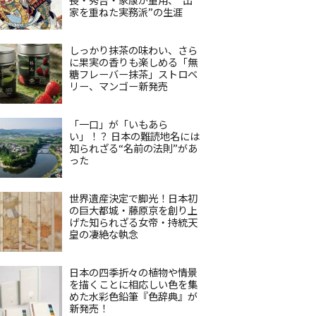
家を重ねた実務派”の生涯
しっかり抹茶の味わい、さら
に果実の香りも楽しめる「無
糖フレーバー抹茶」ストロベ
リー、マンゴー新発売
「一口」が「いもあら
い」！？ 日本の難読地名には
知られざる“名前の法則”があ
った
世界遺産決定で脚光！日本初
の巨大都城・藤原京を創り上
げた知られざる女帝・持統天
皇の凄絶な執念
日本の四季折々の植物や情景
を描くことに相応しい色を集
めた水彩色鉛筆『色辞典』が
新発売！