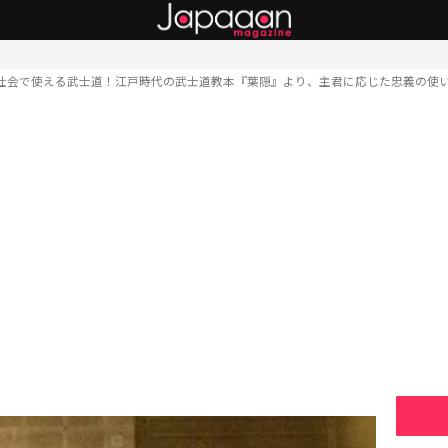
社会で使える武士道！江戸時代の武士道教本『葉隠』より、主君に応じた忠義の使