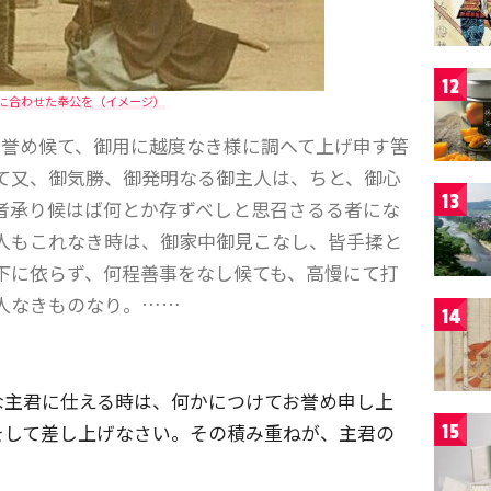
12
に合わせた奉公を（イメージ）
分誉め候て、御用に越度なき様に調へて上げ申す筈
て又、御気勝、御発明なる御主人は、ちと、御心
13
者承り候はば何とか存ずべしと思召さるる者にな
人もこれなき時は、御家中御見こなし、皆手揉と
下に依らず、何程善事をなし候ても、高慢にて打
人なきものなり。……
14
な主君に仕える時は、何かにつけてお誉め申し上
をして差し上げなさい。その積み重ねが、主君の
15