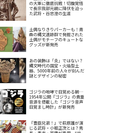
の大軍に徹底抗戦！切腹覚悟
で長宗我部元親に降伏を迫っ
た武将・谷忠澄の生涯
土偶なりきりパーカーも！青
森の縄文遺跡群で発掘された
土偶がモチーフのキュートな
グッズが新発売
あの装飾は「炎」ではない？
縄文時代の国宝・火焔型土
器、5000年前の人々が刻んだ
謎とデザインの秘密
ゴジラの咆哮で目覚める朝…
1954年公開『ゴジラ』の貴重
音源を搭載した「ゴジラ音声
目覚まし時計」が新発売
『豊臣兄弟！』で萩原護が演
じる武将・小堀正次とは？秀
長・秀吉・家康が重用、“出