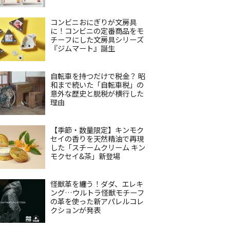
コンビニおにぎりが文房具
に！コンビニの定番商品をモ
チーフにした文房具シリーズ
『ジムマート』誕生
自転車を持つだけで税金？ 昭
和まで続いた「自転車税」の
意外な歴史と脱税が横行した
理由
【季節・数量限定】キンモク
セイの香りを天然精油で再現
した「スチームクリーム キン
モクセイ&茶」新登場
怪獣革を纏う！ダダ、エレキ
ング…ウルトラ怪獣モチーフ
の革を使った新アパレルコレ
クションが発表