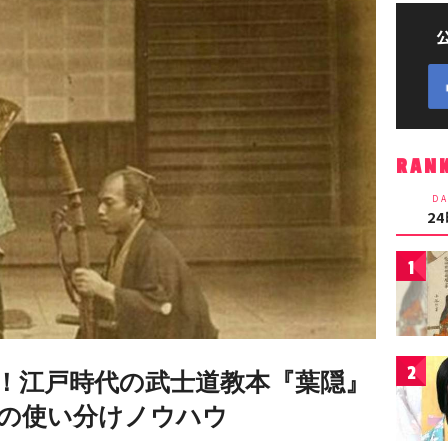
RAN
DA
2
1
2
！江戸時代の武士道教本『葉隠』
の使い分けノウハウ