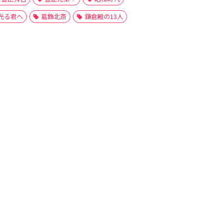
光る君へ
葛飾北斎
鎌倉殿の13人