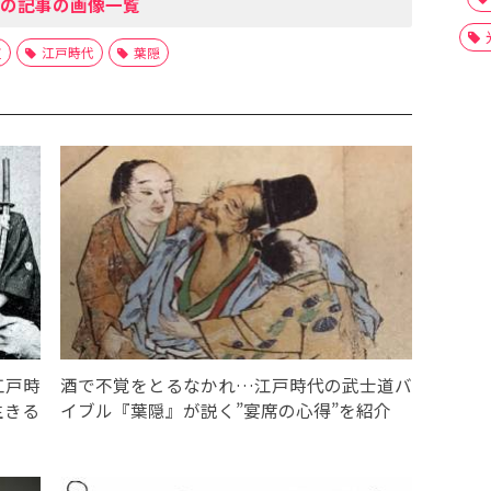
の記事の画像一覧
道
江戸時代
葉隠
江戸時
酒で不覚をとるなかれ…江戸時代の武士道バ
生きる
イブル『葉隠』が説く”宴席の心得”を紹介