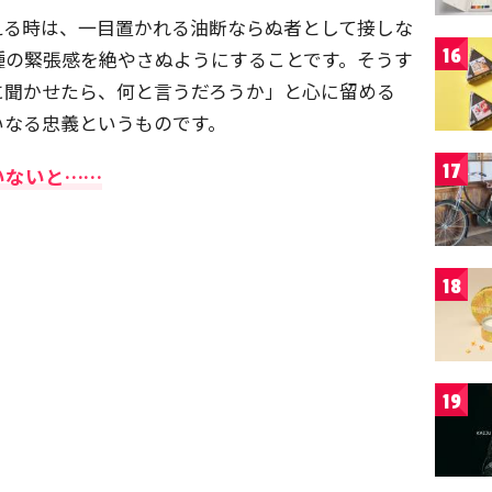
える時は、一目置かれる油断ならぬ者として接しな
16
種の緊張感を絶やさぬようにすることです。そうす
に聞かせたら、何と言うだろうか」と心に留める
いなる忠義というものです。
17
いないと……
18
19