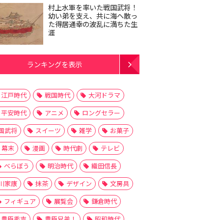
村上水軍を率いた戦国武将！
幼い弟を支え、共に海へ散っ
た得居通幸の波乱に満ちた生
涯
ランキングを表示
江戸時代
戦国時代
大河ドラマ
平安時代
アニメ
ロングセラー
国武将
スイーツ
雑学
お菓子
幕末
漫画
時代劇
テレビ
べらぼう
明治時代
織田信長
川家康
抹茶
デザイン
文房具
フィギュア
展覧会
鎌倉時代
豊臣秀吉
豊臣兄弟！
昭和時代