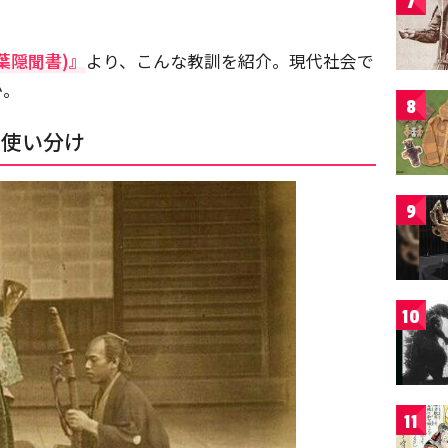
7
葉隠聞書)』
より、こんな教訓を紹介。現代社会で
か。
8
の使い分け
9
10
11