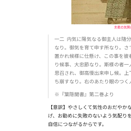
主君の気質
一二 内気に陽気なる御主人は随
なり。御気を育て申す所なり。さ
置かれ候様に仕懸け、この事を彼
り候事、大忠節なり。斯様の者一
思召され、御高慢出来申し候。上
ち崩すなり。右のあたり眼のつく
※『葉隠聞書』第二巻より
【意訳】やさしくて気性のおだやか
げ、お勤めに失敗のないよう気配り
自信につながるからです。