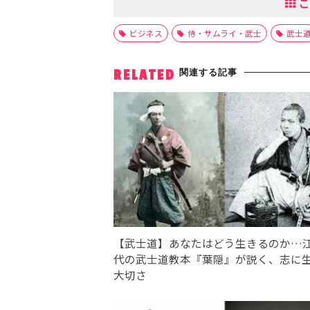
こ
ビジネス
侍・サムライ・武士
武士
関連する記事
RELATED
【武士道】あなたはどう生きるのか…
代の武士道教本『葉隠』が説く、志に
大切さ