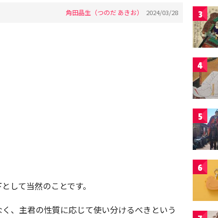
角田晶生（つのだ あきお）
2024/03/28
3
4
5
6
下として当然のことです。
なく、主君の性質に応じて使い分けるべきという