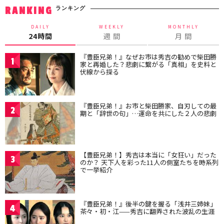
ランキング
RANKING
DAILY
WEEKLY
MONTHLY
24時間
週 間
月 間
『豊臣兄弟！』なぜお市は秀吉の勧めで柴田勝
1
家と再婚した？悲劇に繋がる「真相」を史料と
伏線から探る
『豊臣兄弟！』お市と柴田勝家、自刃しての最
2
期と「辞世の句」…運命を共にした２人の悲劇
【豊臣兄弟！】秀吉は本当に「女狂い」だった
3
のか？ 天下人を彩った11人の側室たちを時系列
で一挙紹介
『豊臣兄弟！』後半の鍵を握る「浅井三姉妹」
4
茶々・初・江——秀吉に翻弄された波乱の生涯