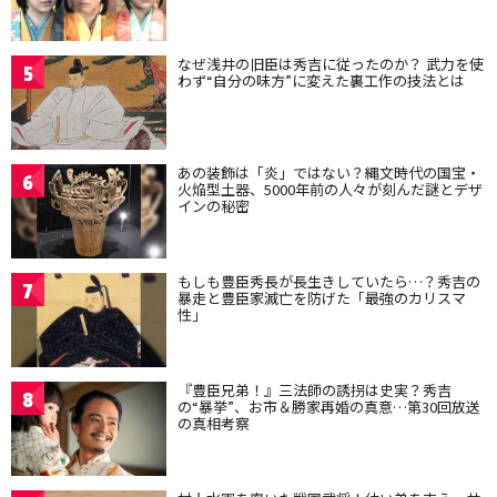
なぜ浅井の旧臣は秀吉に従ったのか？ 武力を使
5
わず“自分の味方”に変えた裏工作の技法とは
あの装飾は「炎」ではない？縄文時代の国宝・
6
火焔型土器、5000年前の人々が刻んだ謎とデザ
インの秘密
もしも豊臣秀長が長生きしていたら…？秀吉の
7
暴走と豊臣家滅亡を防げた「最強のカリスマ
性」
『豊臣兄弟！』三法師の誘拐は史実？秀吉
8
の“暴挙”、お市＆勝家再婚の真意…第30回放送
の真相考察