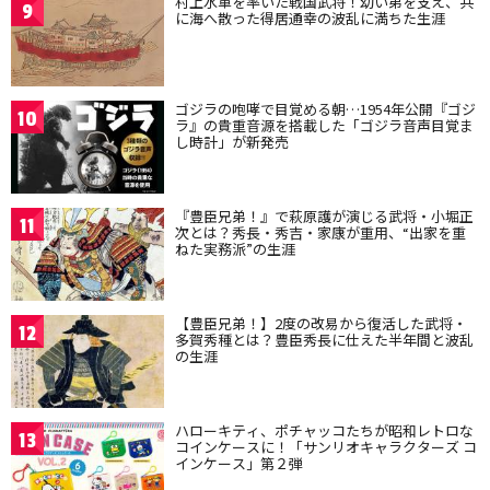
村上水軍を率いた戦国武将！幼い弟を支え、共
9
に海へ散った得居通幸の波乱に満ちた生涯
ゴジラの咆哮で目覚める朝…1954年公開『ゴジ
10
ラ』の貴重音源を搭載した「ゴジラ音声目覚ま
し時計」が新発売
『豊臣兄弟！』で萩原護が演じる武将・小堀正
11
次とは？秀長・秀吉・家康が重用、“出家を重
ねた実務派”の生涯
【豊臣兄弟！】2度の改易から復活した武将・
12
多賀秀種とは？豊臣秀長に仕えた半年間と波乱
の生涯
ハローキティ、ポチャッコたちが昭和レトロな
13
コインケースに！「サンリオキャラクターズ コ
インケース」第２弾