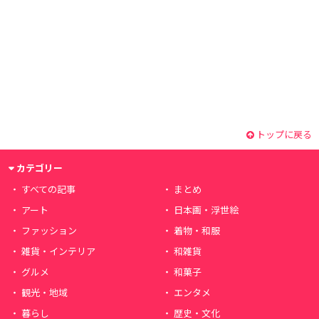
トップに戻る
カテゴリー
すべての記事
まとめ
アート
日本画・浮世絵
ファッション
着物・和服
雑貨・インテリア
和雑貨
グルメ
和菓子
観光・地域
エンタメ
暮らし
歴史・文化