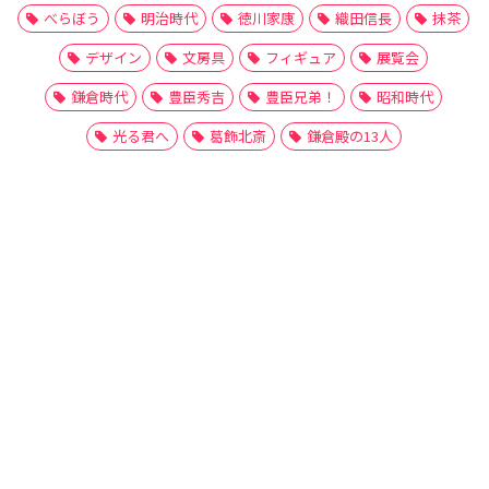
べらぼう
明治時代
徳川家康
織田信長
抹茶
デザイン
文房具
フィギュア
展覧会
鎌倉時代
豊臣秀吉
豊臣兄弟！
昭和時代
光る君へ
葛飾北斎
鎌倉殿の13人