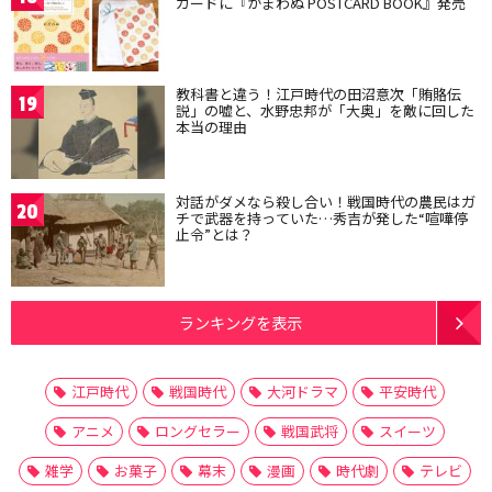
カードに『かまわぬ POSTCARD BOOK』発売
教科書と違う！江戸時代の田沼意次「賄賂伝
19
説」の嘘と、水野忠邦が「大奥」を敵に回した
本当の理由
対話がダメなら殺し合い！戦国時代の農民はガ
20
チで武器を持っていた…秀吉が発した“喧嘩停
止令”とは？
ランキングを表示
江戸時代
戦国時代
大河ドラマ
平安時代
アニメ
ロングセラー
戦国武将
スイーツ
雑学
お菓子
幕末
漫画
時代劇
テレビ