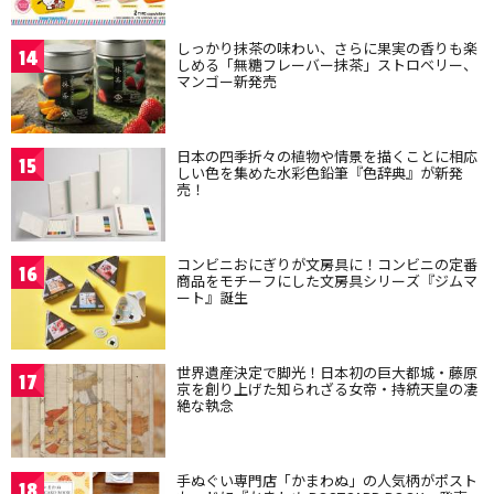
しっかり抹茶の味わい、さらに果実の香りも楽
14
しめる「無糖フレーバー抹茶」ストロベリー、
マンゴー新発売
日本の四季折々の植物や情景を描くことに相応
15
しい色を集めた水彩色鉛筆『色辞典』が新発
売！
コンビニおにぎりが文房具に！コンビニの定番
16
商品をモチーフにした文房具シリーズ『ジムマ
ート』誕生
世界遺産決定で脚光！日本初の巨大都城・藤原
17
京を創り上げた知られざる女帝・持統天皇の凄
絶な執念
手ぬぐい専門店「かまわぬ」の人気柄がポスト
18