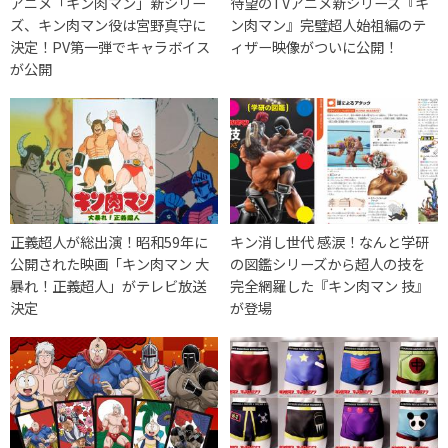
アニメ「キン肉マン」新シリー
待望のTVアニメ新シリーズ『キ
ズ、キン肉マン役は宮野真守に
ン肉マン』完璧超人始祖編のテ
決定！PV第一弾でキャラボイス
ィザー映像がついに公開！
が公開
正義超人が総出演！昭和59年に
キン消し世代 感涙！なんと学研
公開された映画「キン肉マン 大
の図鑑シリーズから超人の技を
暴れ！正義超人」がテレビ放送
完全網羅した『キン肉マン 技』
決定
が登場