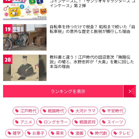
コインケースに！「サンリオキャラクターズ コ
インケース」第２弾
自転車を持つだけで税金？ 昭和まで続いた「自
19
転車税」の意外な歴史と脱税が横行した理由
教科書と違う！江戸時代の田沼意次「賄賂伝
20
説」の嘘と、水野忠邦が「大奥」を敵に回した
本当の理由
ランキングを表示
江戸時代
戦国時代
大河ドラマ
平安時代
アニメ
ロングセラー
戦国武将
スイーツ
雑学
お菓子
幕末
漫画
時代劇
テレビ