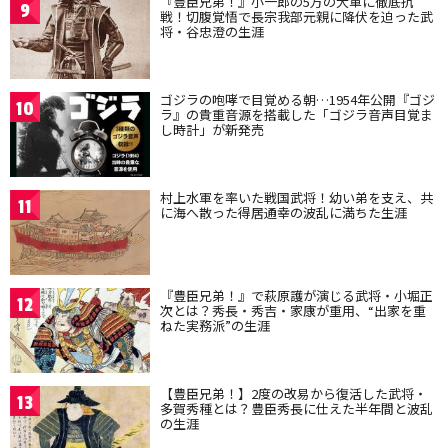
『豊臣兄弟！』小一郎の5万の大軍に徹底抗
9
戦！切腹覚悟で長宗我部元親に降伏を迫った武
将・谷忠澄の生涯
ゴジラの咆哮で目覚める朝…1954年公開『ゴジ
10
ラ』の貴重音源を搭載した「ゴジラ音声目覚ま
し時計」が新発売
村上水軍を率いた戦国武将！幼い弟を支え、共
11
に海へ散った得居通幸の波乱に満ちた生涯
『豊臣兄弟！』で萩原護が演じる武将・小堀正
12
次とは？秀長・秀吉・家康が重用、“出家を重
ねた実務派”の生涯
【豊臣兄弟！】2度の改易から復活した武将・
13
多賀秀種とは？豊臣秀長に仕えた半年間と波乱
の生涯