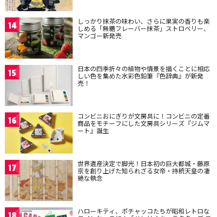
しっかり抹茶の味わい、さらに果実の香りも楽
14
しめる「無糖フレーバー抹茶」ストロベリー、
マンゴー新発売
日本の四季折々の植物や情景を描くことに相応
15
しい色を集めた水彩色鉛筆『色辞典』が新発
売！
コンビニおにぎりが文房具に！コンビニの定番
16
商品をモチーフにした文房具シリーズ『ジムマ
ート』誕生
世界遺産決定で脚光！日本初の巨大都城・藤原
17
京を創り上げた知られざる女帝・持統天皇の凄
絶な執念
ハローキティ、ポチャッコたちが昭和レトロな
18