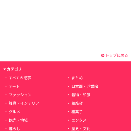
トップに戻る
カテゴリー
すべての記事
まとめ
アート
日本画・浮世絵
ファッション
着物・和服
雑貨・インテリア
和雑貨
グルメ
和菓子
観光・地域
エンタメ
暮らし
歴史・文化