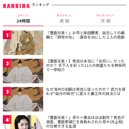
ランキング
RANKING
DAILY
WEEKLY
MONTHLY
24時間
週 間
月 間
『豊臣兄弟！』お市と柴田勝家、自刃しての最
1
期と「辞世の句」…運命を共にした２人の悲劇
【豊臣兄弟！】秀吉は本当に「女狂い」だった
2
のか？ 天下人を彩った11人の側室たちを時系列
で一挙紹介
なぜ浅井の旧臣は秀吉に従ったのか？ 武力を使
3
わず“自分の味方”に変えた裏工作の技法とは
『豊臣兄弟！』茶々＝悪女はほぼ創作？秀吉が
4
溺愛、豊臣家滅亡を背負わされた茶々(井上和)
の壮絶すぎる生涯