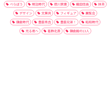
べらぼう
明治時代
徳川家康
織田信長
抹茶
デザイン
文房具
フィギュア
展覧会
鎌倉時代
豊臣秀吉
豊臣兄弟！
昭和時代
光る君へ
葛飾北斎
鎌倉殿の13人