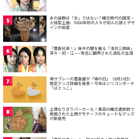
あの装飾は「炎」ではない？縄文時代の国宝・
5
火焔型土器、5000年前の人々が刻んだ謎とデザ
インの秘密
『豊臣兄弟！』後半の鍵を握る「浅井三姉妹」
6
茶々・初・江——秀吉に翻弄された波乱の生涯
鳩サブレーの豊島屋が『鳩の日』（8月10日）
7
限定グッズ詳細を発表！今年はシリコンポーチ
「はとっこ」
土偶なりきりパーカーも！青森の縄文遺跡群で
8
発掘された土偶がモチーフのキュートなグッズ
が新発売