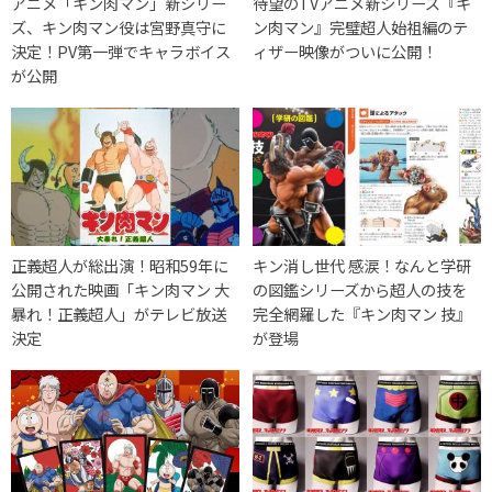
アニメ「キン肉マン」新シリー
待望のTVアニメ新シリーズ『キ
ズ、キン肉マン役は宮野真守に
ン肉マン』完璧超人始祖編のテ
決定！PV第一弾でキャラボイス
ィザー映像がついに公開！
が公開
正義超人が総出演！昭和59年に
キン消し世代 感涙！なんと学研
公開された映画「キン肉マン 大
の図鑑シリーズから超人の技を
暴れ！正義超人」がテレビ放送
完全網羅した『キン肉マン 技』
決定
が登場