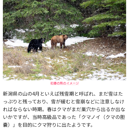
初春の熊のイメージ
新潟県の山の4月といえば残雪期と呼ばれ、まだ雪はた
っぷりと残っており、雪が緩むと雪崩などに注意しなけ
ればならない時期。春はクマがまだ巣穴から出るか出な
いかですが、当時高級品であった「クマノイ（クマの胆
嚢）」を目的にクマ狩りに出たようです。