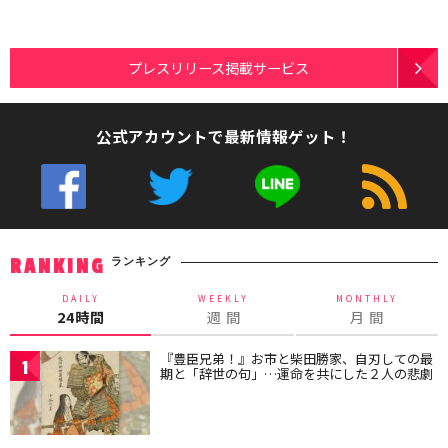
プレスリリース掲載サービス
公式アカウントで最新情報ゲット！
ランキング
RANKING
DAILY
WEEKLY
MONTHLY
24時間
週 間
月 間
『豊臣兄弟！』お市と柴田勝家、自刃しての最
1
期と「辞世の句」…運命を共にした２人の悲劇