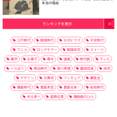
本当の理由
ランキングを表示
江戸時代
戦国時代
大河ドラマ
平安時代
アニメ
ロングセラー
戦国武将
スイーツ
雑学
お菓子
幕末
漫画
時代劇
テレビ
べらぼう
明治時代
徳川家康
織田信長
抹茶
デザイン
文房具
フィギュア
展覧会
鎌倉時代
豊臣秀吉
豊臣兄弟！
昭和時代
光る君へ
葛飾北斎
鎌倉殿の13人