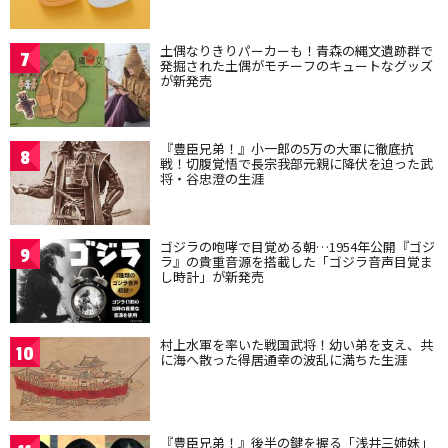
土偶なりきりパーカーも！青森の縄文遺跡群で
7
発掘された土偶がモチーフのキュートなグッズ
が新発売
『豊臣兄弟！』小一郎の5万の大軍に徹底抗
8
戦！切腹覚悟で長宗我部元親に降伏を迫った武
将・谷忠澄の生涯
ゴジラの咆哮で目覚める朝…1954年公開『ゴジ
9
ラ』の貴重音源を搭載した「ゴジラ音声目覚ま
し時計」が新発売
村上水軍を率いた戦国武将！幼い弟を支え、共
10
に海へ散った得居通幸の波乱に満ちた生涯
『豊臣兄弟！』後半の鍵を握る「浅井三姉妹」