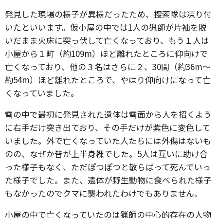
発見した現場の様子が異様だったため、捜索隊は凍り付
いたといいます。仮小屋の中では1人の猟師が片袖を脱
いだまま火床に突っ伏して亡くなっており、もう１人は
小屋から１町（約109m）ほど離れたところに仰向けで
亡くなっており、他の３名はさらに２、30間（約36m～
約54m）ほど離れたところで、やはり仰向けになって亡
くなっていました。
雪の中で最初に発見された遺体は雪面から人を招くよう
に右手だけ突き出ており、その手だけが紫色に変色して
いました。外で亡くなっていた人たちには外傷はないも
のの、なぜか皆が上半身裸でした。5人は互いに助け合
った様子もなく、ただぽつぽつと散らばって死んでいっ
た様子でした。また、遺体が野生動物に食べられた様子
もなかったのでクマに襲われたわけでもありません。
小屋の中で亡くなっていたのは猟師の中心的存在の人物