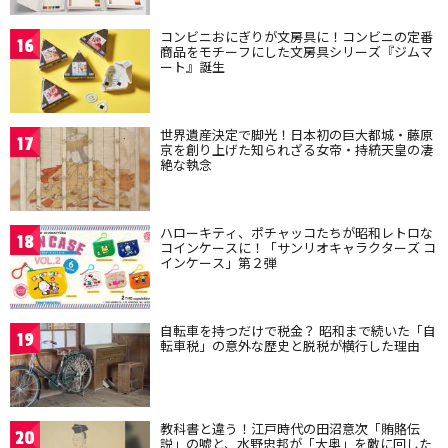
コンビニおにぎりが文房具に！コンビニの定番
16
商品をモチーフにした文房具シリーズ『ジムマ
ート』誕生
世界遺産決定で脚光！日本初の巨大都城・藤原
17
京を創り上げた知られざる女帝・持統天皇の凄
絶な執念
ハローキティ、ポチャッコたちが昭和レトロな
18
コインケースに！「サンリオキャラクターズ コ
インケース」第２弾
自転車を持つだけで税金？ 昭和まで続いた「自
19
転車税」の意外な歴史と脱税が横行した理由
教科書と違う！江戸時代の田沼意次「賄賂伝
20
説」の嘘と、水野忠邦が「大奥」を敵に回した