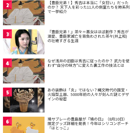
【豊臣兄弟！】秀吉は本当に「女狂い」だった
2
のか？ 天下人を彩った11人の側室たちを時系列
で一挙紹介
『豊臣兄弟！』茶々＝悪女はほぼ創作？秀吉が
3
溺愛、豊臣家滅亡を背負わされた茶々(井上和)
の壮絶すぎる生涯
なぜ浅井の旧臣は秀吉に従ったのか？ 武力を使
4
わず“自分の味方”に変えた裏工作の技法とは
あの装飾は「炎」ではない？縄文時代の国宝・
5
火焔型土器、5000年前の人々が刻んだ謎とデザ
インの秘密
鳩サブレーの豊島屋が『鳩の日』（8月10日）
6
限定グッズ詳細を発表！今年はシリコンポーチ
「はとっこ」