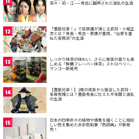
11
茶々・初・江——秀吉に翻弄された波乱の生涯
『豊臣兄弟！』で萩原護が演じる武将・小堀正
12
次とは？秀長・秀吉・家康が重用、“出家を重
ねた実務派”の生涯
しっかり抹茶の味わい、さらに果実の香りも楽
13
しめる「無糖フレーバー抹茶」ストロベリー、
マンゴー新発売
【豊臣兄弟！】2度の改易から復活した武将・
14
多賀秀種とは？豊臣秀長に仕えた半年間と波乱
の生涯
日本の四季折々の植物や情景を描くことに相応
15
しい色を集めた水彩色鉛筆『色辞典』が新発
売！