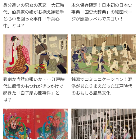
身分違いの男女の悲恋…大正時
永久保存確定！日本初の日本史
代、伯爵家の娘がお抱え運転手
事典「国史大辞典」の絵図ペー
と心中を図った事件「千葉心
ジが感動レベルでスゴい！
中」とは？
悲劇か当然の報いか……江戸時
銭湯でコミュニケーション！混
代に痴情のもつれがきっかけで
浴があたりまえだった江戸時代
起きた「白子屋お熊事件」と
のおもしろ風呂文化
は？