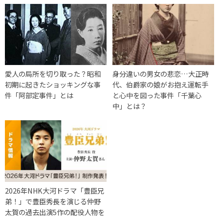
愛人の局所を切り取った？昭和
身分違いの男女の悲恋…大正時
初期に起きたショッキングな事
代、伯爵家の娘がお抱え運転手
件「阿部定事件」とは
と心中を図った事件「千葉心
中」とは？
2026年NHK大河ドラマ「豊臣兄
弟！」で豊臣秀長を演じる仲野
太賀の過去出演5作の配役人物を