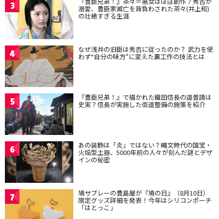
『豊臣兄弟！』茶々＝悪女はほぼ創作？秀吉が
3
溺愛、豊臣家滅亡を背負わされた茶々(井上和)
の壮絶すぎる生涯
なぜ浅井の旧臣は秀吉に従ったのか？ 武力を使
4
わず“自分の味方”に変えた裏工作の技法とは
『豊臣兄弟！』で描かれた織田信長の道普請は
5
史実？信長が実施した街道整備の施策を紹介
あの装飾は「炎」ではない？縄文時代の国宝・
6
火焔型土器、5000年前の人々が刻んだ謎とデザ
インの秘密
鳩サブレーの豊島屋が『鳩の日』（8月10日）
7
限定グッズ詳細を発表！今年はシリコンポーチ
「はとっこ」