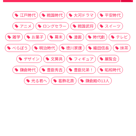
江戸時代
戦国時代
大河ドラマ
平安時代
アニメ
ロングセラー
戦国武将
スイーツ
雑学
お菓子
幕末
漫画
時代劇
テレビ
べらぼう
明治時代
徳川家康
織田信長
抹茶
デザイン
文房具
フィギュア
展覧会
鎌倉時代
豊臣秀吉
豊臣兄弟！
昭和時代
光る君へ
葛飾北斎
鎌倉殿の13人