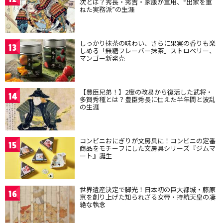
次とは？秀長・秀吉・家康が重用、“出家を重
ねた実務派”の生涯
しっかり抹茶の味わい、さらに果実の香りも楽
13
しめる「無糖フレーバー抹茶」ストロベリー、
マンゴー新発売
【豊臣兄弟！】2度の改易から復活した武将・
14
多賀秀種とは？豊臣秀長に仕えた半年間と波乱
の生涯
コンビニおにぎりが文房具に！コンビニの定番
15
商品をモチーフにした文房具シリーズ『ジムマ
ート』誕生
世界遺産決定で脚光！日本初の巨大都城・藤原
16
京を創り上げた知られざる女帝・持統天皇の凄
絶な執念