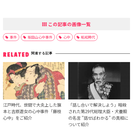
この記事の画像一覧
事件
坂田山心中事件
心中
昭和時代
関連する記事
RELATED
江戸時代、世間で大炎上した旗
「話し合いで解決しよう」暗殺
本と吉原遊女の心中事件「藤枝
された第29代総理大臣・犬養毅
心中」をご紹介
の名言 ”話せばわかる” の真相に
ついて紹介