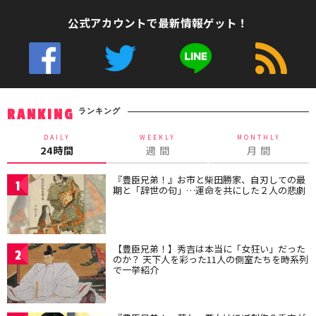
公式アカウントで最新情報ゲット！
ランキング
RANKING
DAILY
WEEKLY
MONTHLY
24時間
週 間
月 間
『豊臣兄弟！』お市と柴田勝家、自刃しての最
1
期と「辞世の句」…運命を共にした２人の悲劇
【豊臣兄弟！】秀吉は本当に「女狂い」だった
2
のか？ 天下人を彩った11人の側室たちを時系列
で一挙紹介