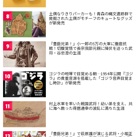
土偶なりきりパーカーも！青森の縄文遺跡群で
8
発掘された土偶がモチーフのキュートなグッズ
が新発売
『豊臣兄弟！』小一郎の5万の大軍に徹底抗
9
戦！切腹覚悟で長宗我部元親に降伏を迫った武
将・谷忠澄の生涯
ゴジラの咆哮で目覚める朝…1954年公開『ゴジ
10
ラ』の貴重音源を搭載した「ゴジラ音声目覚ま
し時計」が新発売
村上水軍を率いた戦国武将！幼い弟を支え、共
11
に海へ散った得居通幸の波乱に満ちた生涯
『豊臣兄弟！』で萩原護が演じる武将・小堀正
12