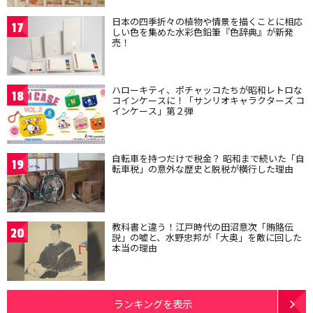
日本の四季折々の植物や情景を描くことに相応
17
しい色を集めた水彩色鉛筆『色辞典』が新発
売！
ハローキティ、ポチャッコたちが昭和レトロな
18
コインケースに！「サンリオキャラクターズ コ
インケース」第２弾
自転車を持つだけで税金？ 昭和まで続いた「自
19
転車税」の意外な歴史と脱税が横行した理由
教科書と違う！江戸時代の田沼意次「賄賂伝
20
説」の嘘と、水野忠邦が「大奥」を敵に回した
本当の理由
ランキングを表示