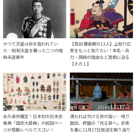
かつて天皇は命を狙われてい
【真説 鎌倉殿の13人】上総介広
た…昭和天皇を襲った二つの暗
常をもっと知りたい！本名・兵
殺未遂事件
力・誅殺の理由など真相に迫る
【その１】
永久保存確定！日本初の日本史
満ちれば欠ける世の習い…残り
事典「国史大辞典」の絵図ペー
数回、終盤の「光る君へ」史実
ジが感動レベルでスゴい！
を基に11月17日放送を振り返り