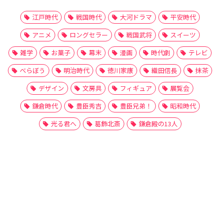
江戸時代
戦国時代
大河ドラマ
平安時代
アニメ
ロングセラー
戦国武将
スイーツ
雑学
お菓子
幕末
漫画
時代劇
テレビ
べらぼう
明治時代
徳川家康
織田信長
抹茶
デザイン
文房具
フィギュア
展覧会
鎌倉時代
豊臣秀吉
豊臣兄弟！
昭和時代
光る君へ
葛飾北斎
鎌倉殿の13人