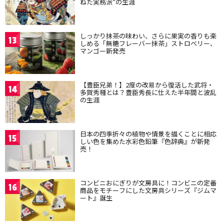
ねた実務派”の生涯
しっかり抹茶の味わい、さらに果実の香りも楽
13
しめる「無糖フレーバー抹茶」ストロベリー、
マンゴー新発売
【豊臣兄弟！】2度の改易から復活した武将・
14
多賀秀種とは？豊臣秀長に仕えた半年間と波乱
の生涯
日本の四季折々の植物や情景を描くことに相応
15
しい色を集めた水彩色鉛筆『色辞典』が新発
売！
コンビニおにぎりが文房具に！コンビニの定番
16
商品をモチーフにした文房具シリーズ『ジムマ
ート』誕生