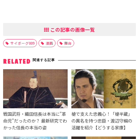
この記事の画像一覧
サイボーグ009
漫画
舞台
関連する記事
RELATED
戦国武将・織田信長は本当に”革
槍で支えた忠義心！「槍半蔵」
命児”だったのか？ 最新研究でわ
の異名を持つ忠臣・渡辺守綱の
かった信長の本当の姿
活躍を紹介【どうする家康】