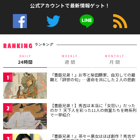
公式アカウントで最新情報ゲット！
ランキング
RANKING
DAILY
WEEKLY
MONTHLY
24時間
週 間
月 間
『豊臣兄弟！』お市と柴田勝家、自刃しての最
1
期と「辞世の句」…運命を共にした２人の悲劇
【豊臣兄弟！】秀吉は本当に「女狂い」だった
2
のか？ 天下人を彩った11人の側室たちを時系列
で一挙紹介
『豊臣兄弟！』茶々＝悪女はほぼ創作？秀吉が
3