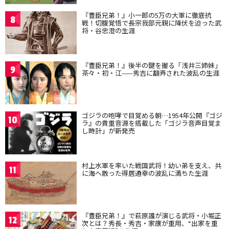
『豊臣兄弟！』小一郎の5万の大軍に徹底抗
8
戦！切腹覚悟で長宗我部元親に降伏を迫った武
将・谷忠澄の生涯
『豊臣兄弟！』後半の鍵を握る「浅井三姉妹」
9
茶々・初・江——秀吉に翻弄された波乱の生涯
ゴジラの咆哮で目覚める朝…1954年公開『ゴジ
10
ラ』の貴重音源を搭載した「ゴジラ音声目覚ま
し時計」が新発売
村上水軍を率いた戦国武将！幼い弟を支え、共
11
に海へ散った得居通幸の波乱に満ちた生涯
『豊臣兄弟！』で萩原護が演じる武将・小堀正
12
次とは？秀長・秀吉・家康が重用、“出家を重