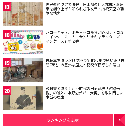
世界遺産決定で脚光！日本初の巨大都城・藤原
17
京を創り上げた知られざる女帝・持統天皇の凄
絶な執念
ハローキティ、ポチャッコたちが昭和レトロな
18
コインケースに！「サンリオキャラクターズ コ
インケース」第２弾
自転車を持つだけで税金？ 昭和まで続いた「自
19
転車税」の意外な歴史と脱税が横行した理由
教科書と違う！江戸時代の田沼意次「賄賂伝
20
説」の嘘と、水野忠邦が「大奥」を敵に回した
本当の理由
ランキングを表示