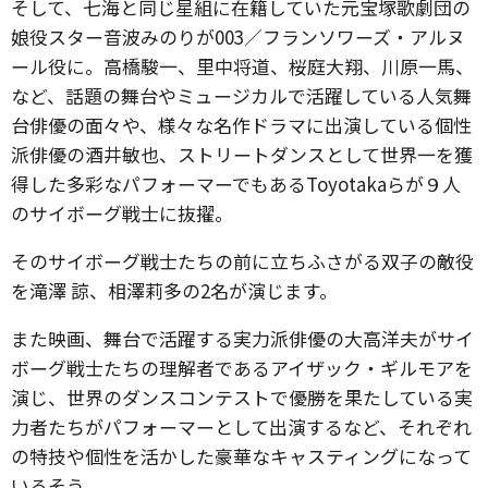
そして、七海と同じ星組に在籍していた元宝塚歌劇団の
娘役スター音波みのりが003／フランソワーズ・アルヌ
ール役に。高橋駿一、里中将道、桜庭大翔、川原一馬、
など、話題の舞台やミュージカルで活躍している人気舞
台俳優の面々や、様々な名作ドラマに出演している個性
派俳優の酒井敏也、ストリートダンスとして世界一を獲
得した多彩なパフォーマーでもあるToyotakaらが９人
のサイボーグ戦士に抜擢。
そのサイボーグ戦士たちの前に立ちふさがる双子の敵役
を滝澤 諒、相澤莉多の2名が演じます。
また映画、舞台で活躍する実力派俳優の大高洋夫がサイ
ボーグ戦士たちの理解者であるアイザック・ギルモアを
演じ、世界のダンスコンテストで優勝を果たしている実
力者たちがパフォーマーとして出演するなど、それぞれ
の特技や個性を活かした豪華なキャスティングになって
いるそう。