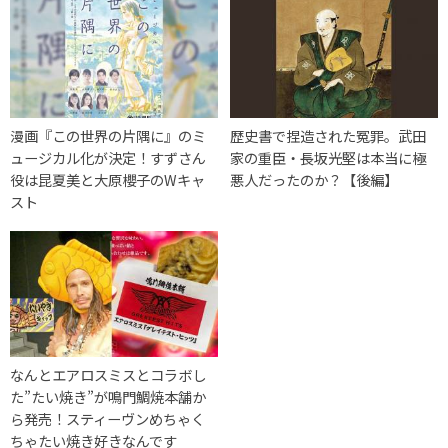
漫画『この世界の片隅に』のミ
歴史書で捏造された冤罪。武田
ュージカル化が決定！すずさん
家の重臣・長坂光堅は本当に極
役は昆夏美と大原櫻子のWキャ
悪人だったのか？【後編】
スト
なんとエアロスミスとコラボし
た”たい焼き”が鳴門鯛焼本舗か
ら発売！スティーヴンめちゃく
ちゃたい焼き好きなんです