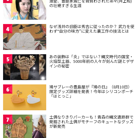
溺愛、豊臣家滅亡を背負わされた茶々(井上和)
の壮絶すぎる生涯
なぜ浅井の旧臣は秀吉に従ったのか？ 武力を使
4
わず“自分の味方”に変えた裏工作の技法とは
あの装飾は「炎」ではない？縄文時代の国宝・
5
火焔型土器、5000年前の人々が刻んだ謎とデザ
インの秘密
鳩サブレーの豊島屋が『鳩の日』（8月10日）
6
限定グッズ詳細を発表！今年はシリコンポーチ
「はとっこ」
土偶なりきりパーカーも！青森の縄文遺跡群で
7
発掘された土偶がモチーフのキュートなグッズ
が新発売