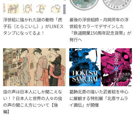
浮世絵に描かれた謎の動物「虎
最後の浮世絵師・月岡芳年の浮
子石（とらこいし）」がLINEス
世絵をカラーでデザインした
タンプになってるよ！
「鉄道開業150周年記念貨幣」が
発行へ
虫の声は日本人にしか聞こえな
葛飾北斎の描いた武者絵を中心
い！？日本人と世界の人々の虫
に展観する特別展「北斎サムラ
の声の聞こえ方について【後
イ画伝」が開催
編】