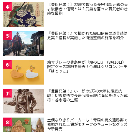
【豊臣兄弟！】22歳で散った長宗我部元親の天
4
才後継者・信親とは？武勇を奮った若武者の壮
絶な最期
『豊臣兄弟！』で描かれた織田信長の道普請は
5
史実？信長が実施した街道整備の施策を紹介
鳩サブレーの豊島屋が『鳩の日』（8月10日）
6
限定グッズ詳細を発表！今年はシリコンポーチ
「はとっこ」
『豊臣兄弟！』小一郎の5万の大軍に徹底抗
7
戦！切腹覚悟で長宗我部元親に降伏を迫った武
将・谷忠澄の生涯
土偶なりきりパーカーも！青森の縄文遺跡群で
8
発掘された土偶がモチーフのキュートなグッズ
が新発売