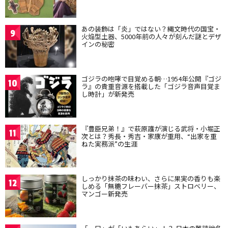
あの装飾は「炎」ではない？縄文時代の国宝・
9
火焔型土器、5000年前の人々が刻んだ謎とデザ
インの秘密
ゴジラの咆哮で目覚める朝…1954年公開『ゴジ
10
ラ』の貴重音源を搭載した「ゴジラ音声目覚ま
し時計」が新発売
『豊臣兄弟！』で萩原護が演じる武将・小堀正
11
次とは？秀長・秀吉・家康が重用、“出家を重
ねた実務派”の生涯
しっかり抹茶の味わい、さらに果実の香りも楽
12
しめる「無糖フレーバー抹茶」ストロベリー、
マンゴー新発売