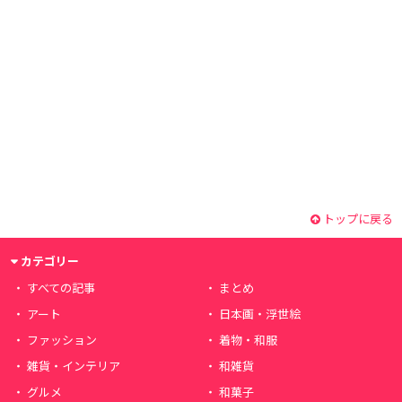
トップに戻る
カテゴリー
すべての記事
まとめ
アート
日本画・浮世絵
ファッション
着物・和服
雑貨・インテリア
和雑貨
グルメ
和菓子