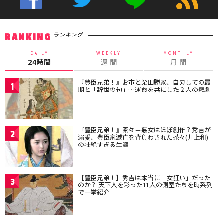
ランキング
RANKING
DAILY
WEEKLY
MONTHLY
24時間
週 間
月 間
『豊臣兄弟！』お市と柴田勝家、自刃しての最
1
期と「辞世の句」…運命を共にした２人の悲劇
『豊臣兄弟！』茶々＝悪女はほぼ創作？秀吉が
2
溺愛、豊臣家滅亡を背負わされた茶々(井上和)
の壮絶すぎる生涯
【豊臣兄弟！】秀吉は本当に「女狂い」だった
3
のか？ 天下人を彩った11人の側室たちを時系列
で一挙紹介