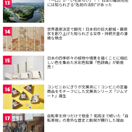
「一口」が「いもあらい」！？ 日本の難読地名
13
には知られざる“名前の法則”があった
世界遺産決定で脚光！日本初の巨大都城・藤原
14
京を創り上げた知られざる女帝・持統天皇の凄
絶な執念
日本の四季折々の植物や情景を描くことに相応
15
しい色を集めた水彩色鉛筆『色辞典』が新発
売！
コンビニおにぎりが文房具に！コンビニの定番
16
商品をモチーフにした文房具シリーズ『ジムマ
ート』誕生
自転車を持つだけで税金？ 昭和まで続いた「自
17
転車税」の意外な歴史と脱税が横行した理由