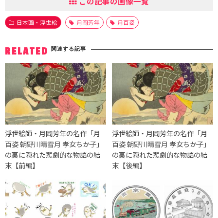
この記事の画像一覧
日本画・浮世絵
月岡芳年
月百姿
関連する記事
RELATED
浮世絵師・月岡芳年の名作「月
浮世絵師・月岡芳年の名作「月
百姿 朝野川晴雪月 孝女ちか子」
百姿 朝野川晴雪月 孝女ちか子」
の裏に隠れた悲劇的な物語の結
の裏に隠れた悲劇的な物語の結
末【前編】
末【後編】