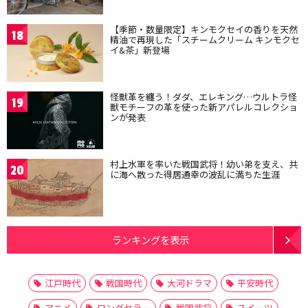
【季節・数量限定】キンモクセイの香りを天然
18
精油で再現した「スチームクリーム キンモクセ
イ&茶」新登場
怪獣革を纏う！ダダ、エレキング…ウルトラ怪
19
獣モチーフの革を使った新アパレルコレクショ
ンが発表
村上水軍を率いた戦国武将！幼い弟を支え、共
20
に海へ散った得居通幸の波乱に満ちた生涯
ランキングを表示
江戸時代
戦国時代
大河ドラマ
平安時代
アニメ
ロングセラー
戦国武将
スイーツ