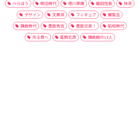
べらぼう
明治時代
徳川家康
織田信長
抹茶
デザイン
文房具
フィギュア
展覧会
鎌倉時代
豊臣秀吉
豊臣兄弟！
昭和時代
光る君へ
葛飾北斎
鎌倉殿の13人