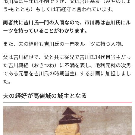
市川局は生年は不明ですが、父は宮庄基友（みやのしょ
う-もととも）もしくは石経守と言われています。
両者共に吉川氏一門の人間なので、市川局は吉川氏にル
ーツを持っていることがわかります
。
また、夫の経好も吉川氏の一門をルーツに持つ人物。
父は吉川経世で、父と共に従兄で吉川氏14代目当主だっ
た吉川興経（おきつね）に不満を表し、毛利元就の次男
である元春を吉川氏の時期当主にする計画に加担しまし
た。
夫の経好が高嶺城の城主となる