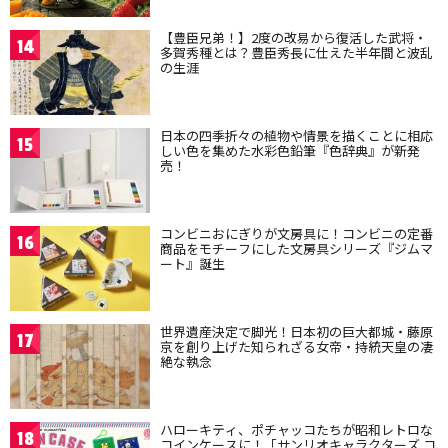
【豊臣兄弟！】2度の改易から復活した武将・
14
多賀秀種とは？豊臣秀長に仕えた半年間と波乱
の生涯
日本の四季折々の植物や情景を描くことに相応
15
しい色を集めた水彩色鉛筆『色辞典』が新発
売！
コンビニおにぎりが文房具に！コンビニの定番
16
商品をモチーフにした文房具シリーズ『ジムマ
ート』誕生
世界遺産決定で脚光！日本初の巨大都城・藤原
17
京を創り上げた知られざる女帝・持統天皇の凄
絶な執念
ハローキティ、ポチャッコたちが昭和レトロな
18
コインケースに！「サンリオキャラクターズ コ