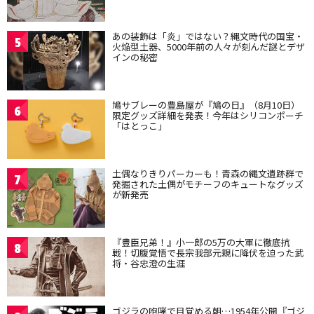
あの装飾は「炎」ではない？縄文時代の国宝・
5
火焔型土器、5000年前の人々が刻んだ謎とデザ
インの秘密
鳩サブレーの豊島屋が『鳩の日』（8月10日）
6
限定グッズ詳細を発表！今年はシリコンポーチ
「はとっこ」
土偶なりきりパーカーも！青森の縄文遺跡群で
7
発掘された土偶がモチーフのキュートなグッズ
が新発売
『豊臣兄弟！』小一郎の5万の大軍に徹底抗
8
戦！切腹覚悟で長宗我部元親に降伏を迫った武
将・谷忠澄の生涯
ゴジラの咆哮で目覚める朝…1954年公開『ゴジ