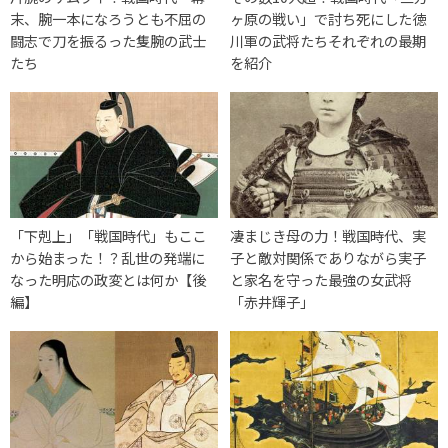
末、腕一本になろうとも不屈の
ヶ原の戦い」で討ち死にした徳
闘志で刀を振るった隻腕の武士
川軍の武将たちそれぞれの最期
たち
を紹介
「下剋上」「戦国時代」もここ
凄まじき母の力！戦国時代、実
から始まった！？乱世の発端に
子と敵対関係でありながら実子
なった明応の政変とは何か【後
と家名を守った最強の女武将
編】
「赤井輝子」