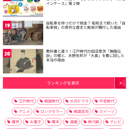
インケース」第２弾
自転車を持つだけで税金？ 昭和まで続いた「自
19
転車税」の意外な歴史と脱税が横行した理由
教科書と違う！江戸時代の田沼意次「賄賂伝
20
説」の嘘と、水野忠邦が「大奥」を敵に回した
本当の理由
ランキングを表示
江戸時代
戦国時代
大河ドラマ
平安時代
アニメ
ロングセラー
戦国武将
スイーツ
雑学
お菓子
幕末
漫画
時代劇
テレビ