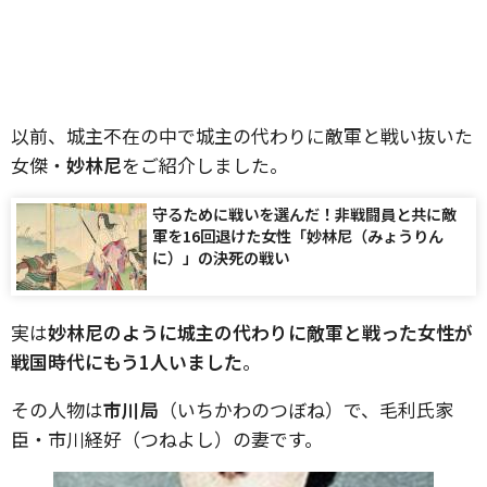
以前、城主不在の中で城主の代わりに敵軍と戦い抜いた
女傑・
妙林尼
をご紹介しました。
守るために戦いを選んだ！非戦闘員と共に敵
軍を16回退けた女性「妙林尼（みょうりん
に）」の決死の戦い
実は
妙林尼のように城主の代わりに敵軍と戦った女性が
戦国時代にもう
1
人いました
。
その人物は
市川局
（いちかわのつぼね）で、毛利氏家
臣・市川経好（つねよし）の妻です。