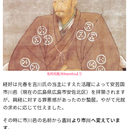
毛利元就/Wikipediaより
経好は元春を吉川氏の当主にすえた活躍によって安芸国
市川邑（現在の広島県広島市安佐北区）を拝領されます
が、興経に対する罪悪感があったのか蟄居。やがて元就
の求めに応じて仕えました。
その時に市川邑の名前から
吉川より市川へ変えていま
す
。