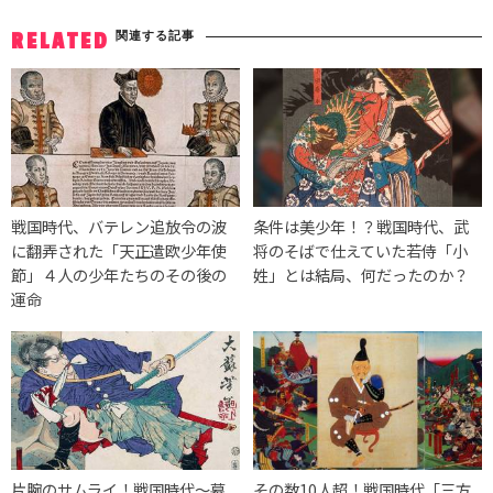
関連する記事
RELATED
戦国時代、バテレン追放令の波
条件は美少年！？戦国時代、武
に翻弄された「天正遣欧少年使
将のそばで仕えていた若侍「小
節」４人の少年たちのその後の
姓」とは結局、何だったのか？
運命
片腕のサムライ！戦国時代〜幕
その数10人超！戦国時代「三方