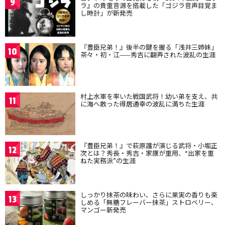
9
ラ』の貴重音源を搭載した「ゴジラ音声目覚ま
し時計」が新発売
『豊臣兄弟！』後半の鍵を握る「浅井三姉妹」
10
茶々・初・江——秀吉に翻弄された波乱の生涯
村上水軍を率いた戦国武将！幼い弟を支え、共
11
に海へ散った得居通幸の波乱に満ちた生涯
『豊臣兄弟！』で萩原護が演じる武将・小堀正
12
次とは？秀長・秀吉・家康が重用、“出家を重
ねた実務派”の生涯
しっかり抹茶の味わい、さらに果実の香りも楽
13
しめる「無糖フレーバー抹茶」ストロベリー、
マンゴー新発売