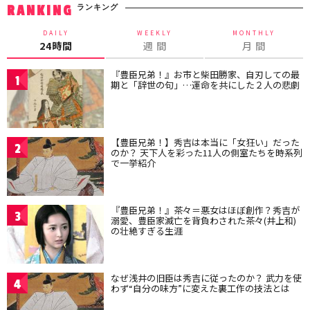
ランキング
RANKING
DAILY
WEEKLY
MONTHLY
24時間
週 間
月 間
『豊臣兄弟！』お市と柴田勝家、自刃しての最
1
期と「辞世の句」…運命を共にした２人の悲劇
【豊臣兄弟！】秀吉は本当に「女狂い」だった
2
のか？ 天下人を彩った11人の側室たちを時系列
で一挙紹介
『豊臣兄弟！』茶々＝悪女はほぼ創作？秀吉が
3
溺愛、豊臣家滅亡を背負わされた茶々(井上和)
の壮絶すぎる生涯
なぜ浅井の旧臣は秀吉に従ったのか？ 武力を使
4
わず“自分の味方”に変えた裏工作の技法とは