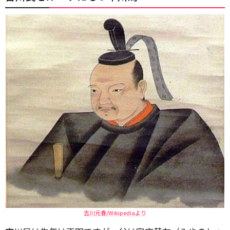
吉川元春/Wikipediaより