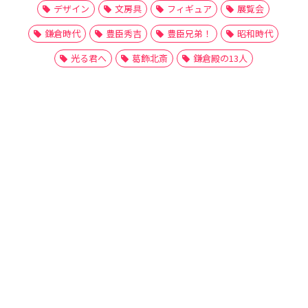
デザイン
文房具
フィギュア
展覧会
鎌倉時代
豊臣秀吉
豊臣兄弟！
昭和時代
光る君へ
葛飾北斎
鎌倉殿の13人