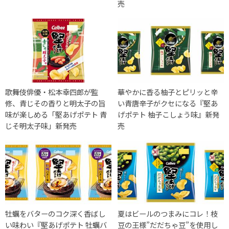
売
歌舞伎俳優・松本幸四郎が監
華やかに香る柚子とピリッと辛
修、青じその香りと明太子の旨
い青唐辛子がクセになる『堅あ
味が楽しめる「堅あげポテト 青
げポテト 柚子こしょう味』新発
じそ明太子味」新発売
売
牡蠣をバターのコク深く香ばし
夏はビールのつまみにコレ！枝
い味わい『堅あげポテト 牡蠣バ
豆の王様”だだちゃ豆”を使用し