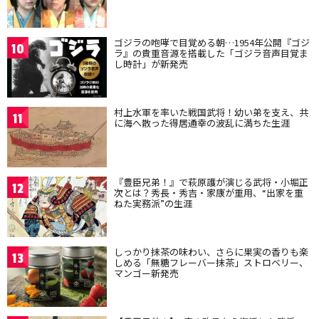
ゴジラの咆哮で目覚める朝…1954年公開『ゴジ
10
ラ』の貴重音源を搭載した「ゴジラ音声目覚ま
し時計」が新発売
村上水軍を率いた戦国武将！幼い弟を支え、共
11
に海へ散った得居通幸の波乱に満ちた生涯
『豊臣兄弟！』で萩原護が演じる武将・小堀正
12
次とは？秀長・秀吉・家康が重用、“出家を重
ねた実務派”の生涯
しっかり抹茶の味わい、さらに果実の香りも楽
13
しめる「無糖フレーバー抹茶」ストロベリー、
マンゴー新発売