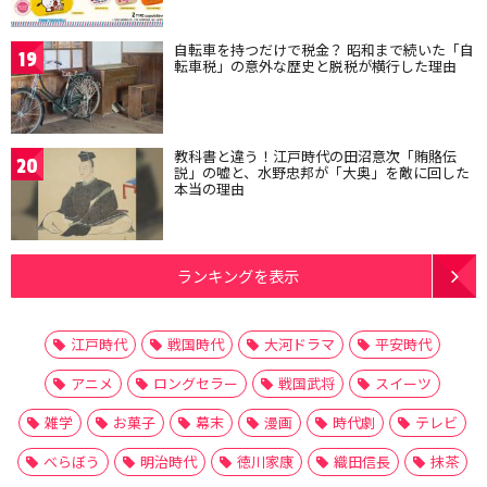
自転車を持つだけで税金？ 昭和まで続いた「自
19
転車税」の意外な歴史と脱税が横行した理由
教科書と違う！江戸時代の田沼意次「賄賂伝
20
説」の嘘と、水野忠邦が「大奥」を敵に回した
本当の理由
ランキングを表示
江戸時代
戦国時代
大河ドラマ
平安時代
アニメ
ロングセラー
戦国武将
スイーツ
雑学
お菓子
幕末
漫画
時代劇
テレビ
べらぼう
明治時代
徳川家康
織田信長
抹茶