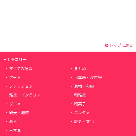
トップに戻る
カテゴリー
すべての記事
まとめ
アート
日本画・浮世絵
ファッション
着物・和服
雑貨・インテリア
和雑貨
グルメ
和菓子
観光・地域
エンタメ
暮らし
歴史・文化
古写真