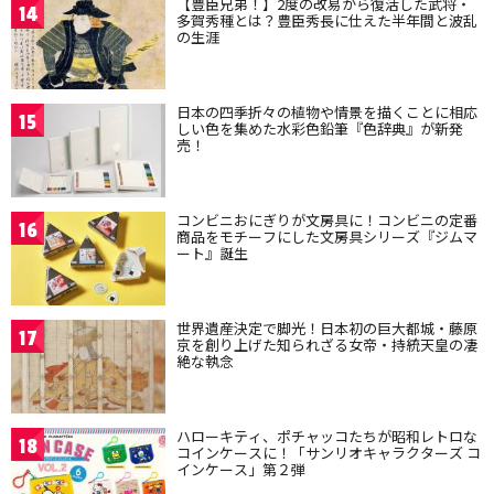
【豊臣兄弟！】2度の改易から復活した武将・
14
多賀秀種とは？豊臣秀長に仕えた半年間と波乱
の生涯
日本の四季折々の植物や情景を描くことに相応
15
しい色を集めた水彩色鉛筆『色辞典』が新発
売！
コンビニおにぎりが文房具に！コンビニの定番
16
商品をモチーフにした文房具シリーズ『ジムマ
ート』誕生
世界遺産決定で脚光！日本初の巨大都城・藤原
17
京を創り上げた知られざる女帝・持統天皇の凄
絶な執念
ハローキティ、ポチャッコたちが昭和レトロな
18
コインケースに！「サンリオキャラクターズ コ
インケース」第２弾