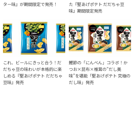
ター味』が期間限定で発売！
た『堅あげポテト だだちゃ豆
味』期間限定発売
これ、ビールにきっと合う！だ
鰹節の「にんべん」コラボ！か
だちゃ豆の味わいが本格的に楽
つお×昆布×椎茸の”だし美
しめる『堅あげポテト だだちゃ
味”を堪能「堅あげポテト 究極の
豆味』発売
だし味」発売