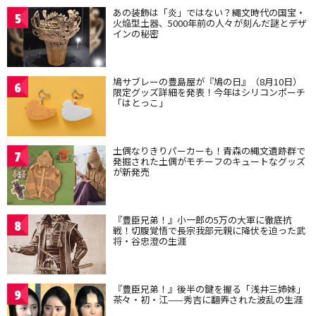
あの装飾は「炎」ではない？縄文時代の国宝・
5
火焔型土器、5000年前の人々が刻んだ謎とデザ
インの秘密
鳩サブレーの豊島屋が『鳩の日』（8月10日）
6
限定グッズ詳細を発表！今年はシリコンポーチ
「はとっこ」
土偶なりきりパーカーも！青森の縄文遺跡群で
7
発掘された土偶がモチーフのキュートなグッズ
が新発売
『豊臣兄弟！』小一郎の5万の大軍に徹底抗
8
戦！切腹覚悟で長宗我部元親に降伏を迫った武
将・谷忠澄の生涯
『豊臣兄弟！』後半の鍵を握る「浅井三姉妹」
9
茶々・初・江——秀吉に翻弄された波乱の生涯