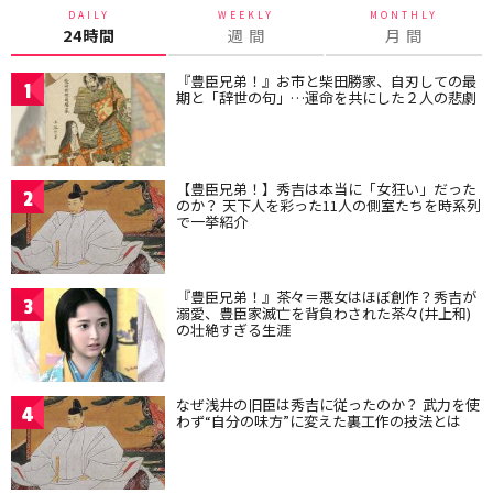
DAILY
WEEKLY
MONTHLY
24時間
週 間
月 間
『豊臣兄弟！』お市と柴田勝家、自刃しての最
1
期と「辞世の句」…運命を共にした２人の悲劇
【豊臣兄弟！】秀吉は本当に「女狂い」だった
2
のか？ 天下人を彩った11人の側室たちを時系列
で一挙紹介
『豊臣兄弟！』茶々＝悪女はほぼ創作？秀吉が
3
溺愛、豊臣家滅亡を背負わされた茶々(井上和)
の壮絶すぎる生涯
なぜ浅井の旧臣は秀吉に従ったのか？ 武力を使
4
わず“自分の味方”に変えた裏工作の技法とは