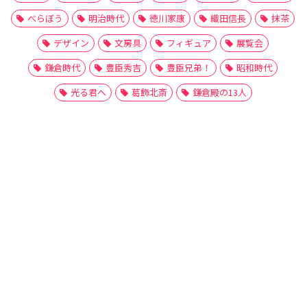
べらぼう
明治時代
徳川家康
織田信長
抹茶
デザイン
文房具
フィギュア
展覧会
鎌倉時代
豊臣秀吉
豊臣兄弟！
昭和時代
光る君へ
葛飾北斎
鎌倉殿の13人