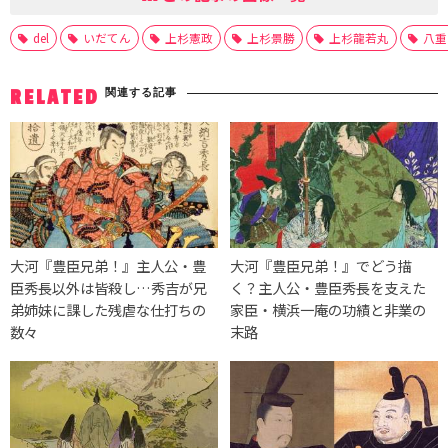
del
いだてん
上杉憲政
上杉景勝
上杉龍若丸
八重
関連する記事
RELATED
大河『豊臣兄弟！』主人公・豊
大河『豊臣兄弟！』でどう描
臣秀長以外は皆殺し…秀吉が兄
く？主人公・豊臣秀長を支えた
弟姉妹に課した残虐な仕打ちの
家臣・横浜一庵の功績と非業の
数々
末路