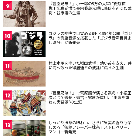
『豊臣兄弟！』小一郎の5万の大軍に徹底抗
9
戦！切腹覚悟で長宗我部元親に降伏を迫った武
将・谷忠澄の生涯
ゴジラの咆哮で目覚める朝…1954年公開『ゴジ
10
ラ』の貴重音源を搭載した「ゴジラ音声目覚ま
し時計」が新発売
村上水軍を率いた戦国武将！幼い弟を支え、共
11
に海へ散った得居通幸の波乱に満ちた生涯
『豊臣兄弟！』で萩原護が演じる武将・小堀正
12
次とは？秀長・秀吉・家康が重用、“出家を重
ねた実務派”の生涯
しっかり抹茶の味わい、さらに果実の香りも楽
13
しめる「無糖フレーバー抹茶」ストロベリー、
マンゴー新発売