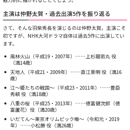
主演は仲野太賀・過去出演5作を振り返る
さて、そんな羽柴秀長を演じるのは仲野太賀。主演こそ
初ですが、NHK大河ドラマ自体は過去5作に出演してい
ます。
風林火山（平成19・2007年）……上杉龍若丸 役
（満14歳）
天地人（平成21・2009年）……直江景明 役（満16
歳）
江～姫たちの戦国～（平成23・2011年）……豊臣
秀頼 役（満18歳）
八重の桜（平成25・2013年）……徳富健次郎（徳
富蘆花）役（満20歳）
いだてん～東京オリムピック噺～（令和元・2019
年）……小松勝 役（満26歳）