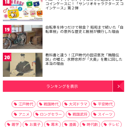
18
コインケースに！「サンリオキャラクターズ コ
インケース」第２弾
自転車を持つだけで税金？ 昭和まで続いた「自
19
転車税」の意外な歴史と脱税が横行した理由
教科書と違う！江戸時代の田沼意次「賄賂伝
20
説」の嘘と、水野忠邦が「大奥」を敵に回した
本当の理由
ランキングを表示
江戸時代
戦国時代
大河ドラマ
平安時代
アニメ
ロングセラー
戦国武将
スイーツ
雑学
お菓子
幕末
漫画
時代劇
テレビ