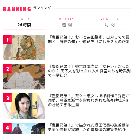
ランキング
RANKING
DAILY
WEEKLY
MONTHLY
24時間
週 間
月 間
『豊臣兄弟！』お市と柴田勝家、自刃しての最
1
期と「辞世の句」…運命を共にした２人の悲劇
【豊臣兄弟！】秀吉は本当に「女狂い」だった
2
のか？ 天下人を彩った11人の側室たちを時系列
で一挙紹介
『豊臣兄弟！』茶々＝悪女はほぼ創作？秀吉が
3
溺愛、豊臣家滅亡を背負わされた茶々(井上和)
の壮絶すぎる生涯
『豊臣兄弟！』で描かれた織田信長の道普請は
4
史実？信長が実施した街道整備の施策を紹介