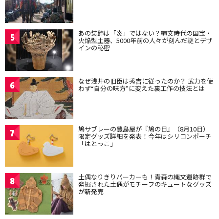
あの装飾は「炎」ではない？縄文時代の国宝・
5
火焔型土器、5000年前の人々が刻んだ謎とデザ
インの秘密
なぜ浅井の旧臣は秀吉に従ったのか？ 武力を使
6
わず“自分の味方”に変えた裏工作の技法とは
鳩サブレーの豊島屋が『鳩の日』（8月10日）
7
限定グッズ詳細を発表！今年はシリコンポーチ
「はとっこ」
土偶なりきりパーカーも！青森の縄文遺跡群で
8
発掘された土偶がモチーフのキュートなグッズ
が新発売