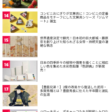
コンビニおにぎりが文房具に！コンビニの定番
14
商品をモチーフにした文房具シリーズ『ジムマ
ート』誕生
世界遺産決定で脚光！日本初の巨大都城・藤原
15
京を創り上げた知られざる女帝・持統天皇の凄
絶な執念
日本の四季折々の植物や情景を描くことに相応
16
しい色を集めた水彩色鉛筆『色辞典』が新発
売！
【豊臣兄弟！】2度の改易から復活した武将・
17
多賀秀種とは？豊臣秀長に仕えた半年間と波乱
の生涯
ハローキティ、ポチャッコたちが昭和レトロな