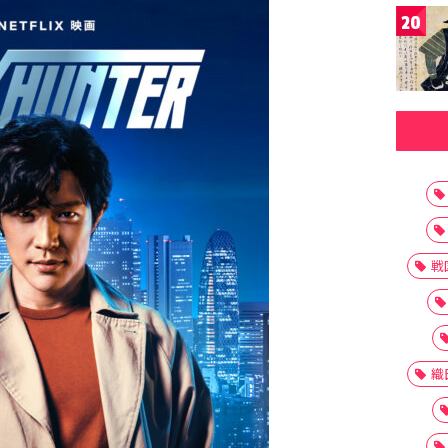
20
戦
織