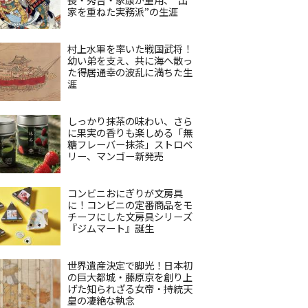
家を重ねた実務派”の生涯
村上水軍を率いた戦国武将！
幼い弟を支え、共に海へ散っ
た得居通幸の波乱に満ちた生
涯
しっかり抹茶の味わい、さら
に果実の香りも楽しめる「無
糖フレーバー抹茶」ストロベ
リー、マンゴー新発売
コンビニおにぎりが文房具
に！コンビニの定番商品をモ
チーフにした文房具シリーズ
『ジムマート』誕生
世界遺産決定で脚光！日本初
の巨大都城・藤原京を創り上
げた知られざる女帝・持統天
皇の凄絶な執念