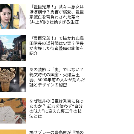
『豊臣兄弟！』茶々＝悪女は
ほぼ創作？秀吉が溺愛、豊臣
家滅亡を背負わされた茶々
(井上和)の壮絶すぎる生涯
『豊臣兄弟！』で描かれた織
田信長の道普請は史実？信長
が実施した街道整備の施策を
紹介
あの装飾は「炎」ではない？
縄文時代の国宝・火焔型土
器、5000年前の人々が刻んだ
謎とデザインの秘密
なぜ浅井の旧臣は秀吉に従っ
たのか？ 武力を使わず“自分
の味方”に変えた裏工作の技
法とは
鳩サブレーの豊島屋が『鳩の