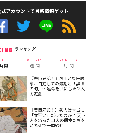
公式アカウントで最新情報ゲット！
ランキング
KING
ILY
WEEKLY
MONTHLY
4時間
週 間
月 間
『豊臣兄弟！』お市と柴田勝
家、自刃しての最期と「辞世
の句」…運命を共にした２人
の悲劇
【豊臣兄弟！】秀吉は本当に
「女狂い」だったのか？ 天下
人を彩った11人の側室たちを
時系列で一挙紹介