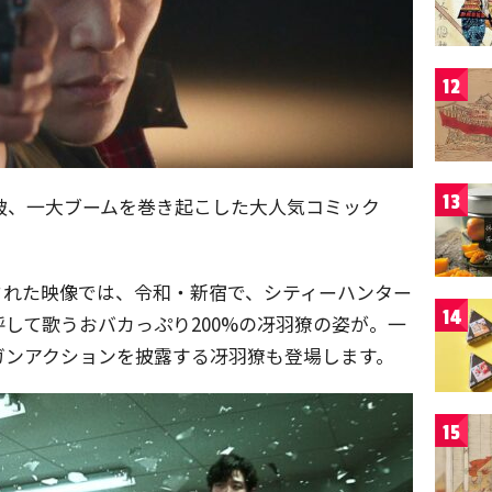
12
13
突破、一大ブームを巻き起こした大人気コミック
された映像では、令和・新宿で、シティーハンター
14
して歌うおバカっぷり200%の冴羽獠の姿が。一
ガンアクションを披露する冴羽獠も登場します。
15