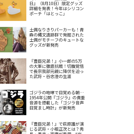
日』（8月10日）限定グッズ
詳細を発表！今年はシリコン
ポーチ「はとっこ」
土偶なりきりパーカーも！青
森の縄文遺跡群で発掘された
土偶がモチーフのキュートな
グッズが新発売
『豊臣兄弟！』小一郎の5万
の大軍に徹底抗戦！切腹覚悟
で長宗我部元親に降伏を迫っ
た武将・谷忠澄の生涯
ゴジラの咆哮で目覚める朝…
1954年公開『ゴジラ』の貴重
音源を搭載した「ゴジラ音声
目覚まし時計」が新発売
『豊臣兄弟！』で萩原護が演
じる武将・小堀正次とは？秀
長・秀吉・家康が重用、“出