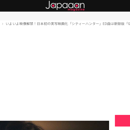
ト
いよいよ映像解禁！日本初の実写映画化「シティーハンター」ED曲は新録版「Get 