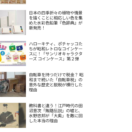
日本の四季折々の植物や情景
を描くことに相応しい色を集
めた水彩色鉛筆『色辞典』が
新発売！
ハローキティ、ポチャッコた
ちが昭和レトロなコインケー
スに！「サンリオキャラクタ
ーズ コインケース」第２弾
自転車を持つだけで税金？ 昭
和まで続いた「自転車税」の
意外な歴史と脱税が横行した
理由
教科書と違う！江戸時代の田
沼意次「賄賂伝説」の嘘と、
水野忠邦が「大奥」を敵に回
した本当の理由