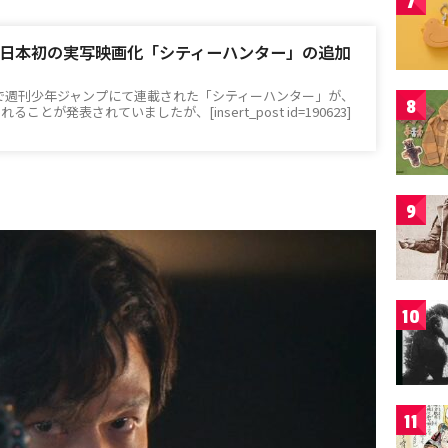
7
日本初の実写映画化「シティーハンター」の追加
1年まで週刊少年ジャンプにて連載された「シティーハンター」が、
8
とが発表されていましたが、[insert_post id=190623]
9
10
11