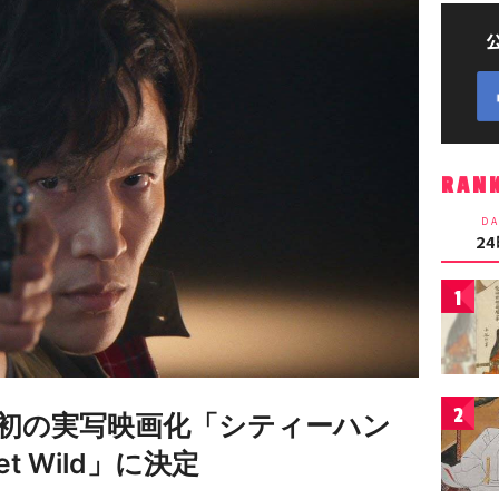
RAN
DA
2
1
2
初の実写映画化「シティーハン
 Wild」に決定