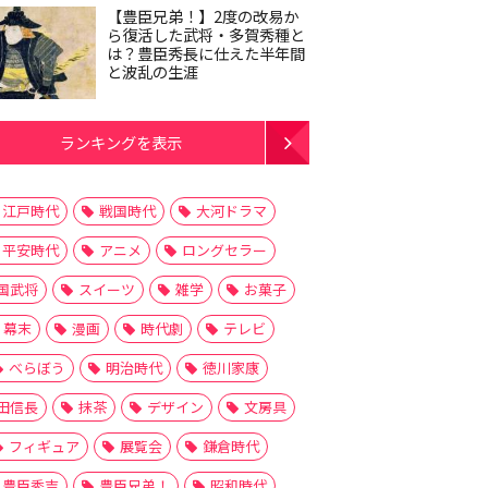
【豊臣兄弟！】2度の改易か
ら復活した武将・多賀秀種と
は？豊臣秀長に仕えた半年間
と波乱の生涯
ランキングを表示
江戸時代
戦国時代
大河ドラマ
平安時代
アニメ
ロングセラー
国武将
スイーツ
雑学
お菓子
幕末
漫画
時代劇
テレビ
べらぼう
明治時代
徳川家康
田信長
抹茶
デザイン
文房具
フィギュア
展覧会
鎌倉時代
豊臣秀吉
豊臣兄弟！
昭和時代