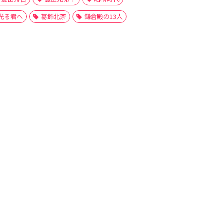
光る君へ
葛飾北斎
鎌倉殿の13人