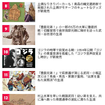
土偶なりきりパーカーも！青森の縄文遺跡群で
8
発掘された土偶がモチーフのキュートなグッズ
が新発売
『豊臣兄弟！』小一郎の5万の大軍に徹底抗
9
戦！切腹覚悟で長宗我部元親に降伏を迫った武
将・谷忠澄の生涯
ゴジラの咆哮で目覚める朝…1954年公開『ゴジ
10
ラ』の貴重音源を搭載した「ゴジラ音声目覚ま
し時計」が新発売
『豊臣兄弟！』で萩原護が演じる武将・小堀正
11
次とは？秀長・秀吉・家康が重用、“出家を重
ねた実務派”の生涯
村上水軍を率いた戦国武将！幼い弟を支え、共
12
に海へ散った得居通幸の波乱に満ちた生涯