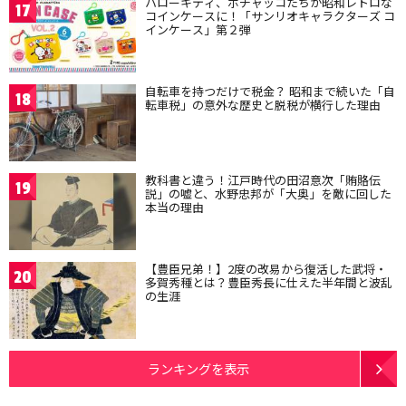
ハローキティ、ポチャッコたちが昭和レトロな
17
コインケースに！「サンリオキャラクターズ コ
インケース」第２弾
自転車を持つだけで税金？ 昭和まで続いた「自
18
転車税」の意外な歴史と脱税が横行した理由
教科書と違う！江戸時代の田沼意次「賄賂伝
19
説」の嘘と、水野忠邦が「大奥」を敵に回した
本当の理由
【豊臣兄弟！】2度の改易から復活した武将・
20
多賀秀種とは？豊臣秀長に仕えた半年間と波乱
の生涯
ランキングを表示