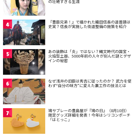
の壮絶すぎる生涯
『豊臣兄弟！』で描かれた織田信長の道普請は
4
史実？信長が実施した街道整備の施策を紹介
あの装飾は「炎」ではない？縄文時代の国宝・
5
火焔型土器、5000年前の人々が刻んだ謎とデザ
インの秘密
なぜ浅井の旧臣は秀吉に従ったのか？ 武力を使
6
わず“自分の味方”に変えた裏工作の技法とは
鳩サブレーの豊島屋が『鳩の日』（8月10日）
7
限定グッズ詳細を発表！今年はシリコンポーチ
「はとっこ」