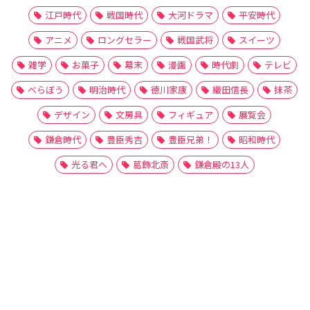
江戸時代
戦国時代
大河ドラマ
平安時代
アニメ
ロングセラー
戦国武将
スイーツ
雑学
お菓子
幕末
漫画
時代劇
テレビ
べらぼう
明治時代
徳川家康
織田信長
抹茶
デザイン
文房具
フィギュア
展覧会
鎌倉時代
豊臣秀吉
豊臣兄弟！
昭和時代
光る君へ
葛飾北斎
鎌倉殿の13人