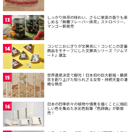
しっかり抹茶の味わい、さらに果実の香りも楽
13
しめる「無糖フレーバー抹茶」ストロベリー、
マンゴー新発売
コンビニおにぎりが文房具に！コンビニの定番
14
商品をモチーフにした文房具シリーズ『ジムマ
ート』誕生
世界遺産決定で脚光！日本初の巨大都城・藤原
15
京を創り上げた知られざる女帝・持統天皇の凄
絶な執念
日本の四季折々の植物や情景を描くことに相応
16
しい色を集めた水彩色鉛筆『色辞典』が新発
売！