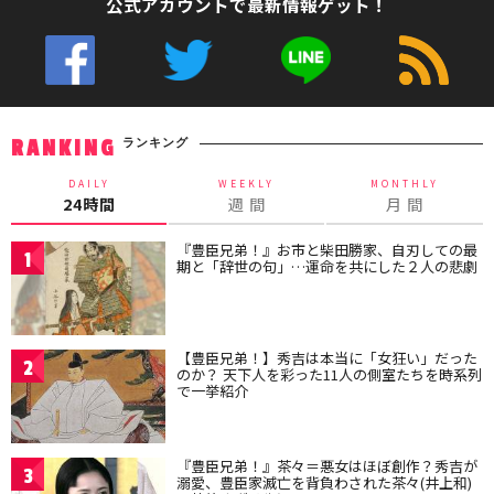
公式アカウントで最新情報ゲット！
ランキング
RANKING
DAILY
WEEKLY
MONTHLY
24時間
週 間
月 間
『豊臣兄弟！』お市と柴田勝家、自刃しての最
1
期と「辞世の句」…運命を共にした２人の悲劇
【豊臣兄弟！】秀吉は本当に「女狂い」だった
2
のか？ 天下人を彩った11人の側室たちを時系列
で一挙紹介
『豊臣兄弟！』茶々＝悪女はほぼ創作？秀吉が
3
溺愛、豊臣家滅亡を背負わされた茶々(井上和)