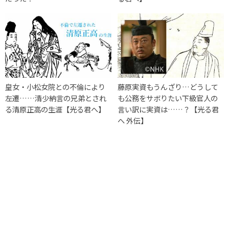
皇女・小松女院との不倫により
藤原実資もうんざり…どうして
左遷……清少納言の兄弟とされ
も公務をサボりたい下級官人の
る清原正高の生涯【光る君へ】
言い訳に実資は……？【光る君
へ 外伝】