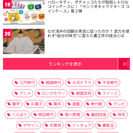
ハローキティ、ポチャッコたちが昭和レトロな
19
コインケースに！「サンリオキャラクターズ コ
インケース」第２弾
なぜ浅井の旧臣は秀吉に従ったのか？ 武力を使
20
わず“自分の味方”に変えた裏工作の技法とは
ランキングを表示
江戸時代
戦国時代
大河ドラマ
平安時代
アニメ
ロングセラー
戦国武将
スイーツ
雑学
お菓子
幕末
漫画
時代劇
テレビ
べらぼう
明治時代
徳川家康
織田信長
抹茶
デザイン
文房具
フィギュア
展覧会