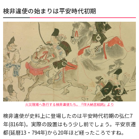
検非違使の始まりは平安時代初期
火災現場へ急行する検非違使たち。『伴大納言絵詞』より
検非違使が史料上に登場したのは平安時代初期の弘仁7
年(816年)。実際の設置はもう少し前でしょう。平安京遷
都(延暦13・794年)から20年ほど経ったころですね。