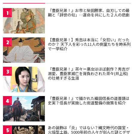
『豊臣兄弟！』お市と柴田勝家、自刃しての最
1
期と「辞世の句」…運命を共にした２人の悲劇
【豊臣兄弟！】秀吉は本当に「女狂い」だった
2
のか？ 天下人を彩った11人の側室たちを時系列
で一挙紹介
『豊臣兄弟！』茶々＝悪女はほぼ創作？秀吉が
3
溺愛、豊臣家滅亡を背負わされた茶々(井上和)
の壮絶すぎる生涯
『豊臣兄弟！』で描かれた織田信長の道普請は
4
史実？信長が実施した街道整備の施策を紹介
あの装飾は「炎」ではない？縄文時代の国宝・
5
火焔型土器、5000年前の人々が刻んだ謎とデザ