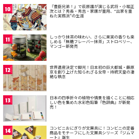
『豊臣兄弟！』で萩原護が演じる武将・小堀正
10
次とは？秀長・秀吉・家康が重用、“出家を重
ねた実務派”の生涯
しっかり抹茶の味わい、さらに果実の香りも楽
11
しめる「無糖フレーバー抹茶」ストロベリー、
マンゴー新発売
世界遺産決定で脚光！日本初の巨大都城・藤原
12
京を創り上げた知られざる女帝・持統天皇の凄
絶な執念
日本の四季折々の植物や情景を描くことに相応
13
しい色を集めた水彩色鉛筆『色辞典』が新発
売！
コンビニおにぎりが文房具に！コンビニの定番
14
商品をモチーフにした文房具シリーズ『ジムマ
ート』誕生