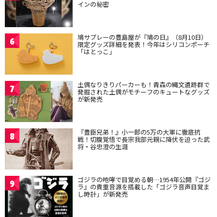
インの秘密
鳩サブレーの豊島屋が『鳩の日』（8月10日）
6
限定グッズ詳細を発表！今年はシリコンポーチ
「はとっこ」
土偶なりきりパーカーも！青森の縄文遺跡群で
7
発掘された土偶がモチーフのキュートなグッズ
が新発売
『豊臣兄弟！』小一郎の5万の大軍に徹底抗
8
戦！切腹覚悟で長宗我部元親に降伏を迫った武
将・谷忠澄の生涯
ゴジラの咆哮で目覚める朝…1954年公開『ゴジ
9
ラ』の貴重音源を搭載した「ゴジラ音声目覚ま
し時計」が新発売