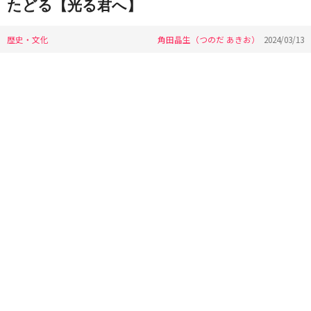
たどる【光る君へ】
歴史・文化
角田晶生（つのだ あきお）
2024/03/13