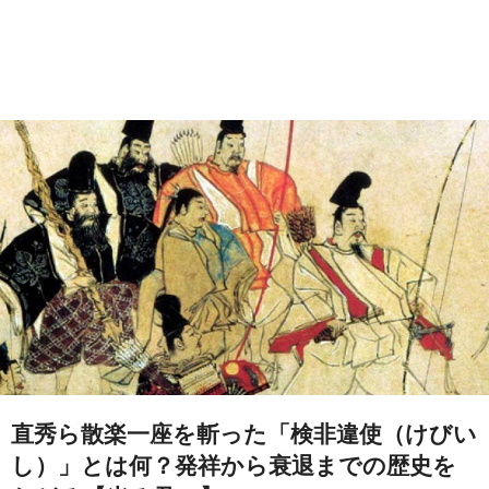
直秀ら散楽一座を斬った「検非違使（けびい
し）」とは何？発祥から衰退までの歴史を