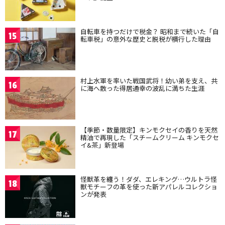
自転車を持つだけで税金？ 昭和まで続いた「自
15
転車税」の意外な歴史と脱税が横行した理由
村上水軍を率いた戦国武将！幼い弟を支え、共
16
に海へ散った得居通幸の波乱に満ちた生涯
【季節・数量限定】キンモクセイの香りを天然
17
精油で再現した「スチームクリーム キンモクセ
イ&茶」新登場
怪獣革を纏う！ダダ、エレキング…ウルトラ怪
18
獣モチーフの革を使った新アパレルコレクショ
ンが発表