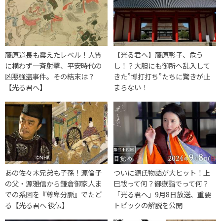
藤原道長も震えたレベル！人質
【光る君へ】藤原彰子、危う
に構わず一斉射撃、平安時代の
し！？大胆にも御所へ乱入して
凶悪強盗事件。その結末は？
きた”博打打ち”たちに驚きが止
【光る君へ】
まらない！
あの佐々木兄弟も子孫！源倫子
ついに源氏物語が大ヒット！上
の父・源雅信から鎌倉御家人ま
巳祓って何？御嶽詣でって何？
での系図を『尊卑分脈』でたど
「光る君へ」9月8日放送、重要
る【光る君へ 後伝】
トピックの解説を公開