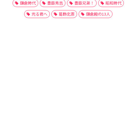
鎌倉時代
豊臣秀吉
豊臣兄弟！
昭和時代
光る君へ
葛飾北斎
鎌倉殿の13人