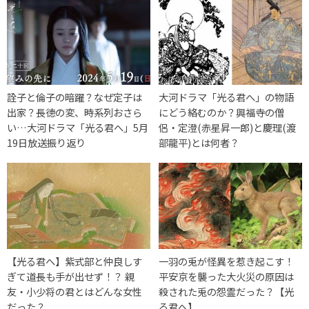
詮子と倫子の暗躍？なぜ定子は
大河ドラマ「光る君へ」の物語
出家？長徳の変、時系列おさら
にどう絡むのか？興福寺の僧
い…大河ドラマ「光る君へ」5月
侶・定澄(赤星昇一郎)と慶理(渡
19日放送振り返り
部龍平)とは何者？
【光る君へ】紫式部と仲良しす
一羽の兎が怪異を惹き起こす！
ぎて道長も手が出せず！？ 親
平安京を襲った大火災の原因は
友・小少将の君とはどんな女性
殺された兎の怨霊だった？【光
だった？
る君へ】