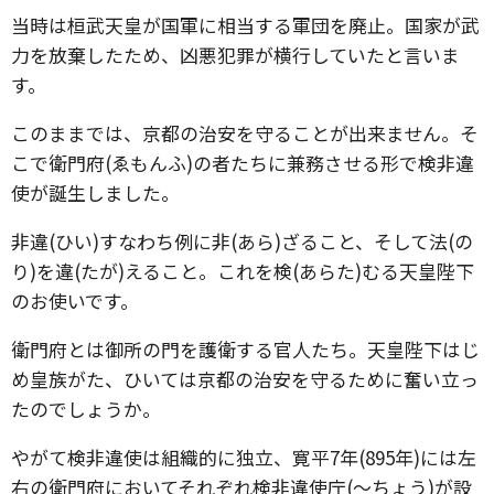
当時は桓武天皇が国軍に相当する軍団を廃止。国家が武
力を放棄したため、凶悪犯罪が横行していたと言いま
す。
このままでは、京都の治安を守ることが出来ません。そ
こで衛門府(ゑもんふ)の者たちに兼務させる形で検非違
使が誕生しました。
非違(ひい)すなわち例に非(あら)ざること、そして法(の
り)を違(たが)えること。これを検(あらた)むる天皇陛下
のお使いです。
衛門府とは御所の門を護衛する官人たち。天皇陛下はじ
め皇族がた、ひいては京都の治安を守るために奮い立っ
たのでしょうか。
やがて検非違使は組織的に独立、寛平7年(895年)には左
右の衛門府においてそれぞれ検非違使庁(～ちょう)が設