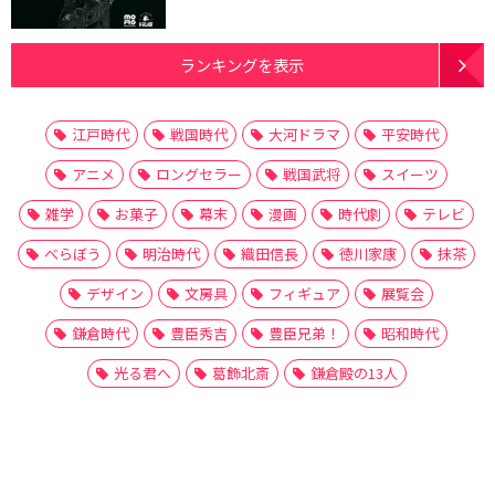
ランキングを表示
江戸時代
戦国時代
大河ドラマ
平安時代
アニメ
ロングセラー
戦国武将
スイーツ
雑学
お菓子
幕末
漫画
時代劇
テレビ
べらぼう
明治時代
織田信長
徳川家康
抹茶
デザイン
文房具
フィギュア
展覧会
鎌倉時代
豊臣秀吉
豊臣兄弟！
昭和時代
光る君へ
葛飾北斎
鎌倉殿の13人