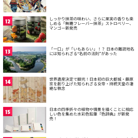
しっかり抹茶の味わい、さらに果実の香りも楽
12
しめる「無糖フレーバー抹茶」ストロベリー、
マンゴー新発売
「一口」が「いもあらい」！？ 日本の難読地名
13
には知られざる“名前の法則”があった
世界遺産決定で脚光！日本初の巨大都城・藤原
14
京を創り上げた知られざる女帝・持統天皇の凄
絶な執念
日本の四季折々の植物や情景を描くことに相応
15
しい色を集めた水彩色鉛筆『色辞典』が新発
売！