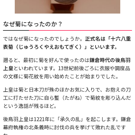
なぜ菊になったのか？
ではなぜ菊になったのでしょうか。
正式名は「十六八重
表菊（じゅうろくやえおもてぎく）」といいます。
遡ると、最初に菊を好んで使ったのは
鎌倉時代の後鳥羽
上皇
といわれています。13世紀前後ごろに衣服や調度品
の文様に菊花紋を用い始めたことが始まりでした。
上皇は菊と日本刀が殊のほかお気に入りで、お抱えの刀
工に打たせた刀に自ら鏨（たがね）で菊紋を彫り込んだ
という逸話が残るほど。
後鳥羽上皇は1221年に「承久の乱」を起こします。鎌倉
幕府執権の北条義時に討伐の兵を挙げて敗れた乱です