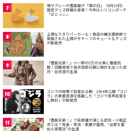
鳩サブレーの豊島屋が『鳩の日』（8月10日）
7
限定グッズ詳細を発表！今年はシリコンポーチ
「はとっこ」
土偶なりきりパーカーも！青森の縄文遺跡群で
8
発掘された土偶がモチーフのキュートなグッズ
が新発売
『豊臣兄弟！』小一郎の5万の大軍に徹底抗
9
戦！切腹覚悟で長宗我部元親に降伏を迫った武
将・谷忠澄の生涯
ゴジラの咆哮で目覚める朝…1954年公開『ゴジ
10
ラ』の貴重音源を搭載した「ゴジラ音声目覚ま
し時計」が新発売
『豊臣兄弟！』で萩原護が演じる武将・小堀正
11
次とは？秀長・秀吉・家康が重用、“出家を重
ねた実務派”の生涯