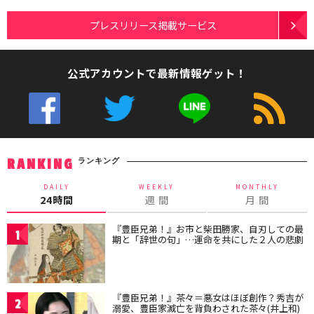
プレスリリース掲載サービス
公式アカウントで最新情報ゲット！
ランキング
RANKING
DAILY
WEEKLY
MONTHLY
24時間
週 間
月 間
『豊臣兄弟！』お市と柴田勝家、自刃しての最
1
期と「辞世の句」…運命を共にした２人の悲劇
『豊臣兄弟！』茶々＝悪女はほぼ創作？秀吉が
2
溺愛、豊臣家滅亡を背負わされた茶々(井上和)