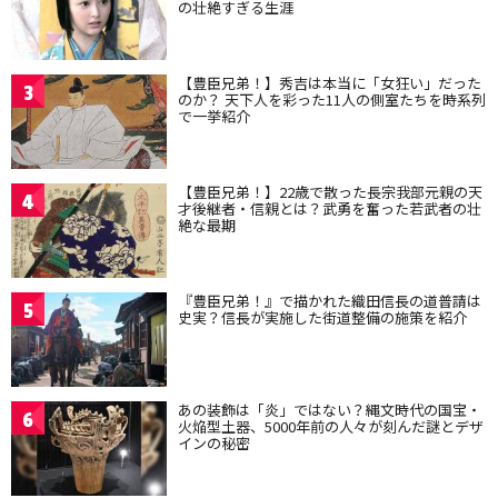
の壮絶すぎる生涯
【豊臣兄弟！】秀吉は本当に「女狂い」だった
3
のか？ 天下人を彩った11人の側室たちを時系列
で一挙紹介
【豊臣兄弟！】22歳で散った長宗我部元親の天
4
才後継者・信親とは？武勇を奮った若武者の壮
絶な最期
『豊臣兄弟！』で描かれた織田信長の道普請は
5
史実？信長が実施した街道整備の施策を紹介
あの装飾は「炎」ではない？縄文時代の国宝・
6
火焔型土器、5000年前の人々が刻んだ謎とデザ
インの秘密