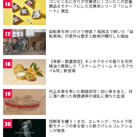
コンビニおにぎりが文房具に！コンビニの定番
16
商品をモチーフにした文房具シリーズ『ジムマ
ート』誕生
自転車を持つだけで税金？ 昭和まで続いた「自
17
転車税」の意外な歴史と脱税が横行した理由
【季節・数量限定】キンモクセイの香りを天然
18
精油で再現した「スチームクリーム キンモクセ
イ&茶」新登場
村上水軍を率いた戦国武将！幼い弟を支え、共
19
に海へ散った得居通幸の波乱に満ちた生涯
怪獣革を纏う！ダダ、エレキング…ウルトラ怪
20
獣モチーフの革を使った新アパレルコレクショ
ンが発表