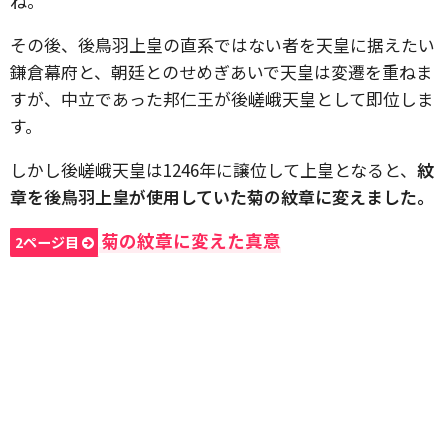
ね。
その後、後鳥羽上皇の直系ではない者を天皇に据えたい
鎌倉幕府と、朝廷とのせめぎあいで天皇は変遷を重ねま
すが、中立であった邦仁王が後嵯峨天皇として即位しま
す。
しかし後嵯峨天皇は1246年に譲位して上皇となると、
紋
章を後鳥羽上皇が使用していた菊の紋章に変えました。
菊の紋章に変えた真意
2ページ目