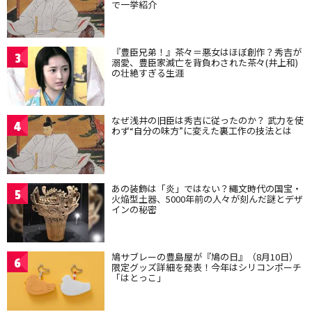
で一挙紹介
『豊臣兄弟！』茶々＝悪女はほぼ創作？秀吉が
3
溺愛、豊臣家滅亡を背負わされた茶々(井上和)
の壮絶すぎる生涯
なぜ浅井の旧臣は秀吉に従ったのか？ 武力を使
4
わず“自分の味方”に変えた裏工作の技法とは
あの装飾は「炎」ではない？縄文時代の国宝・
5
火焔型土器、5000年前の人々が刻んだ謎とデザ
インの秘密
鳩サブレーの豊島屋が『鳩の日』（8月10日）
6
限定グッズ詳細を発表！今年はシリコンポーチ
「はとっこ」