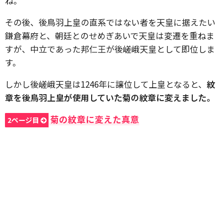
ね。
その後、後鳥羽上皇の直系ではない者を天皇に据えたい
鎌倉幕府と、朝廷とのせめぎあいで天皇は変遷を重ねま
すが、中立であった邦仁王が後嵯峨天皇として即位しま
す。
しかし後嵯峨天皇は1246年に譲位して上皇となると、
紋
章を後鳥羽上皇が使用していた菊の紋章に変えました。
菊の紋章に変えた真意
2ページ目