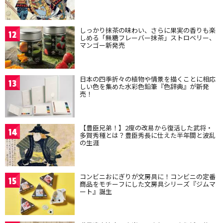
しっかり抹茶の味わい、さらに果実の香りも楽
12
しめる「無糖フレーバー抹茶」ストロベリー、
マンゴー新発売
日本の四季折々の植物や情景を描くことに相応
13
しい色を集めた水彩色鉛筆『色辞典』が新発
売！
【豊臣兄弟！】2度の改易から復活した武将・
14
多賀秀種とは？豊臣秀長に仕えた半年間と波乱
の生涯
コンビニおにぎりが文房具に！コンビニの定番
15
商品をモチーフにした文房具シリーズ『ジムマ
ート』誕生