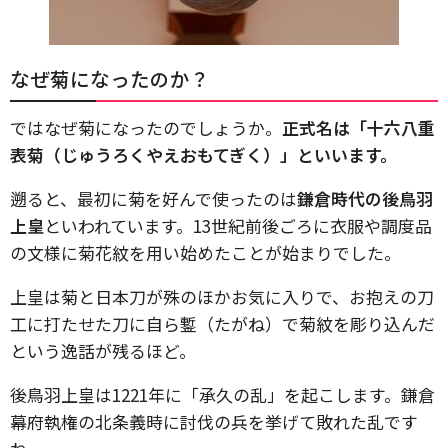
なぜ菊になったのか？
ではなぜ菊になったのでしょうか。
正式名は「十六八重
表菊（じゅうろくやえおもてぎく）」といいます。
遡ると、最初に菊を好んで使ったのは
鎌倉時代の後鳥羽
上皇
といわれています。13世紀前後ごろに衣服や調度品
の文様に菊花紋を用い始めたことが始まりでした。
上皇は菊と日本刀が殊のほかお気に入りで、お抱えの刀
工に打たせた刀に自ら鏨（たがね）で菊紋を彫り込んだ
という逸話が残るほど。
後鳥羽上皇は1221年に「承久の乱」を起こします。鎌倉
幕府執権の北条義時に討伐の兵を挙げて敗れた乱です