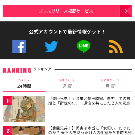
プレスリリース掲載サービス
公式アカウントで最新情報ゲット！
ランキング
RANKING
DAILY
WEEKLY
MONTHLY
24時間
週 間
月 間
『豊臣兄弟！』お市と柴田勝家、自刃しての最
1
期と「辞世の句」…運命を共にした２人の悲劇
【豊臣兄弟！】秀吉は本当に「女狂い」だった
2
のか？ 天下人を彩った11人の側室たちを時系列