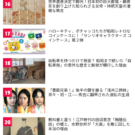
世界遺産決定で脚光！日本初の巨大都城・藤原
16
京を創り上げた知られざる女帝・持統天皇の凄
絶な執念
ハローキティ、ポチャッコたちが昭和レトロな
17
コインケースに！「サンリオキャラクターズ コ
インケース」第２弾
自転車を持つだけで税金？ 昭和まで続いた「自
18
転車税」の意外な歴史と脱税が横行した理由
『豊臣兄弟！』後半の鍵を握る「浅井三姉妹」
19
茶々・初・江——秀吉に翻弄された波乱の生涯
教科書と違う！江戸時代の田沼意次「賄賂伝
20
説」の嘘と、水野忠邦が「大奥」を敵に回した
本当の理由