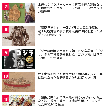
土偶なりきりパーカーも！青森の縄文遺跡群で
7
発掘された土偶がモチーフのキュートなグッズ
が新発売
『豊臣兄弟！』小一郎の5万の大軍に徹底抗
8
戦！切腹覚悟で長宗我部元親に降伏を迫った武
将・谷忠澄の生涯
ゴジラの咆哮で目覚める朝…1954年公開『ゴジ
9
ラ』の貴重音源を搭載した「ゴジラ音声目覚ま
し時計」が新発売
村上水軍を率いた戦国武将！幼い弟を支え、共
10
に海へ散った得居通幸の波乱に満ちた生涯
『豊臣兄弟！』で萩原護が演じる武将・小堀正
11
次とは？秀長・秀吉・家康が重用、“出家を重
ねた実務派”の生涯