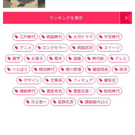
ランキングを表示
江戸時代
戦国時代
大河ドラマ
平安時代
アニメ
ロングセラー
戦国武将
スイーツ
雑学
お菓子
幕末
漫画
時代劇
テレビ
べらぼう
明治時代
徳川家康
織田信長
抹茶
デザイン
文房具
フィギュア
展覧会
鎌倉時代
豊臣秀吉
豊臣兄弟！
昭和時代
光る君へ
葛飾北斎
鎌倉殿の13人