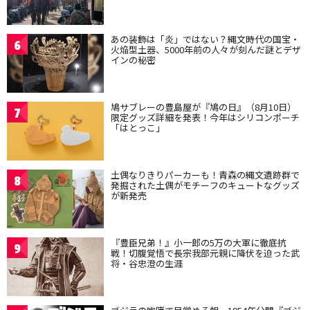
あの装飾は「炎」ではない？縄文時代の国宝・
6
火焔型土器、5000年前の人々が刻んだ謎とデザ
インの秘密
鳩サブレーの豊島屋が『鳩の日』（8月10日）
7
限定グッズ詳細を発表！今年はシリコンポーチ
「はとっこ」
土偶なりきりパーカーも！青森の縄文遺跡群で
8
発掘された土偶がモチーフのキュートなグッズ
が新発売
『豊臣兄弟！』小一郎の5万の大軍に徹底抗
9
戦！切腹覚悟で長宗我部元親に降伏を迫った武
将・谷忠澄の生涯