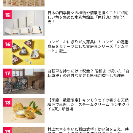
日本の四季折々の植物や情景を描くことに相応
15
しい色を集めた水彩色鉛筆『色辞典』が新発
売！
コンビニおにぎりが文房具に！コンビニの定番
16
商品をモチーフにした文房具シリーズ『ジムマ
ート』誕生
自転車を持つだけで税金？ 昭和まで続いた「自
17
転車税」の意外な歴史と脱税が横行した理由
【季節・数量限定】キンモクセイの香りを天然
18
精油で再現した「スチームクリーム キンモクセ
イ&茶」新登場
村上水軍を率いた戦国武将！幼い弟を支え、共
19