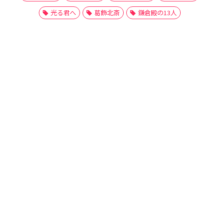
光る君へ
葛飾北斎
鎌倉殿の13人