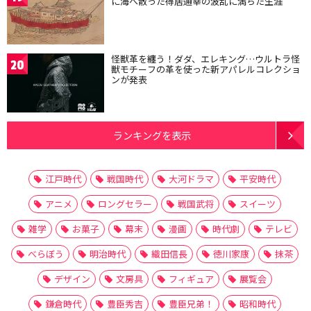
に海へ散った得居通幸の波乱に満ちた生涯
怪獣革を纏う！ダダ、エレキング…ウルトラ怪
20
獣モチーフの革を使った新アパレルコレクショ
ンが発表
ランキングを表示
江戸時代
戦国時代
大河ドラマ
平安時代
アニメ
ロングセラー
戦国武将
スイーツ
雑学
お菓子
幕末
漫画
時代劇
テレビ
べらぼう
明治時代
織田信長
徳川家康
抹茶
デザイン
文房具
フィギュア
展覧会
鎌倉時代
豊臣秀吉
豊臣兄弟！
昭和時代