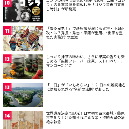
ゴジラの咆哮で目覚める朝…1954年公開『ゴジ
10
ラ』の貴重音源を搭載した「ゴジラ音声目覚ま
し時計」が新発売
『豊臣兄弟！』で萩原護が演じる武将・小堀正
11
次とは？秀長・秀吉・家康が重用、“出家を重
ねた実務派”の生涯
しっかり抹茶の味わい、さらに果実の香りも楽
12
しめる「無糖フレーバー抹茶」ストロベリー、
マンゴー新発売
「一口」が「いもあらい」！？ 日本の難読地名
13
には知られざる“名前の法則”があった
世界遺産決定で脚光！日本初の巨大都城・藤原
14
京を創り上げた知られざる女帝・持統天皇の凄
絶な執念