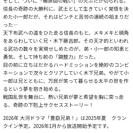
そして、ついに「桶狭間の戦い」の火ぶたが切られる。
信長の奇跡の大勝利に、武士として生きていく覚悟を決
めた小一郎だが、それはピンチと苦労の連続の始まりだ
った―
天下布武への道をひた走る信長のもと、メキメキと頭角
をあらわしていく兄・木下藤吉郎。その天才的といわれ
る武功の数々を実現せしめたのが、弟・小一郎の知恵と
勇気、そして持ち前の「調整力」だった。
目の前に立ちはだかるハードミッションを絶妙のコンビ
ネーションで次々とクリアしていく木下兄弟。やがて小
一郎は兄とともに、万民が笑って暮らせる太平の世を作
るという夢を抱き始める。
戦国乱世を舞台に、熱い兄弟が夢と希望を胸に突っ走
る、奇跡の下剋上サクセスストーリー！
2026年 大河ドラマ「豊臣兄弟！」は2025年夏 クラン
クイン予定。2026年1月から放送開始予定です。