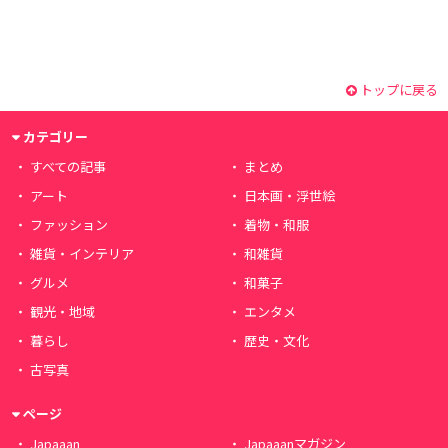
トップに戻る
カテゴリー
すべての記事
まとめ
アート
日本画・浮世絵
ファッション
着物・和服
雑貨・インテリア
和雑貨
グルメ
和菓子
観光・地域
エンタメ
暮らし
歴史・文化
古写真
ページ
Japaaan
Japaaanマガジン