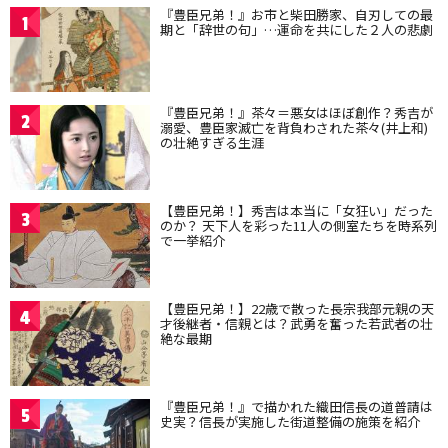
『豊臣兄弟！』お市と柴田勝家、自刃しての最
1
期と「辞世の句」…運命を共にした２人の悲劇
『豊臣兄弟！』茶々＝悪女はほぼ創作？秀吉が
2
溺愛、豊臣家滅亡を背負わされた茶々(井上和)
の壮絶すぎる生涯
【豊臣兄弟！】秀吉は本当に「女狂い」だった
3
のか？ 天下人を彩った11人の側室たちを時系列
で一挙紹介
【豊臣兄弟！】22歳で散った長宗我部元親の天
4
才後継者・信親とは？武勇を奮った若武者の壮
絶な最期
『豊臣兄弟！』で描かれた織田信長の道普請は
5
史実？信長が実施した街道整備の施策を紹介