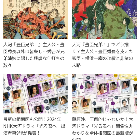
大河『豊臣兄弟！』主人公・豊
大河『豊臣兄弟！』でどう描
臣秀長以外は皆殺し…秀吉が兄
く？主人公・豊臣秀長を支えた
弟姉妹に課した残虐な仕打ちの
家臣・横浜一庵の功績と非業の
数々
末路
最新の相関図も公開！2024年
藤原姓、圧倒的じゃないか！大
NHK大河ドラマ「光る君へ」出
河ドラマ「光る君へ」関係性丸
演者第9弾が発表！
わかりな全体相関図の最新版が
公開