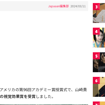
Japaaan編集部
2024/03/11
3
4
5
6
、アメリカの第96回アカデミー賞授賞式で、山崎貴
の視覚効果賞を受賞
しました。