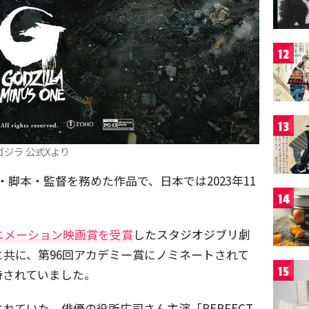
12
13
ゴジラ 公式Xより
X・脚本・監督を務めた作品で、日本では2023年11
14
ニメーション映画賞を受賞
したスタジオジブリ劇
共に、第96回アカデミー賞にノミネートされて
15
待されていました。
れていた、俳優の役所広司さん主演「PERFECT