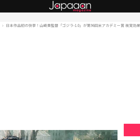
ト
日本作品初の快挙！山崎貴監督「ゴジラ-1.0」が第96回米アカデミー賞 視覚効