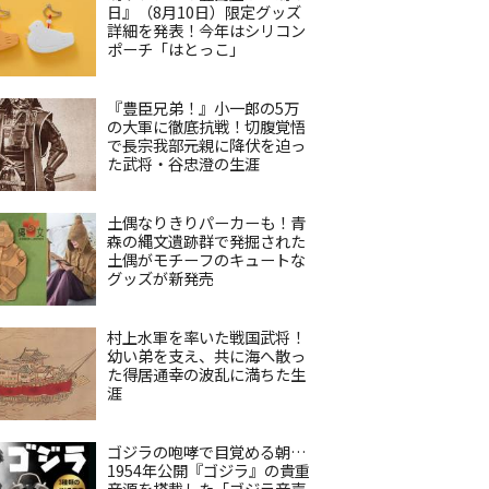
日』（8月10日）限定グッズ
詳細を発表！今年はシリコン
ポーチ「はとっこ」
『豊臣兄弟！』小一郎の5万
の大軍に徹底抗戦！切腹覚悟
で長宗我部元親に降伏を迫っ
た武将・谷忠澄の生涯
土偶なりきりパーカーも！青
森の縄文遺跡群で発掘された
土偶がモチーフのキュートな
グッズが新発売
村上水軍を率いた戦国武将！
幼い弟を支え、共に海へ散っ
た得居通幸の波乱に満ちた生
涯
ゴジラの咆哮で目覚める朝…
1954年公開『ゴジラ』の貴重
音源を搭載した「ゴジラ音声