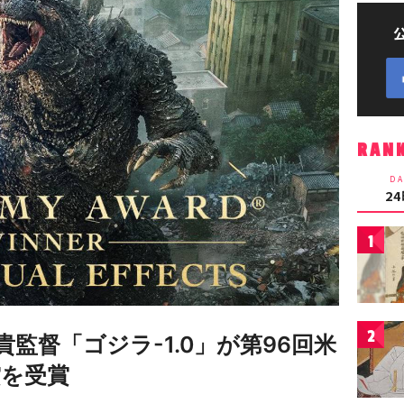
RAN
DA
2
1
2
監督「ゴジラ-1.0」が第96回米
賞を受賞