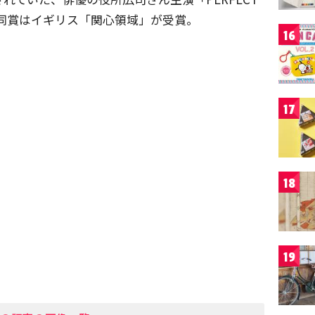
。同賞はイギリス「関心領域」が受賞。
16
17
18
19