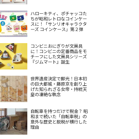
ハローキティ、ポチャッコた
ちが昭和レトロなコインケー
スに！「サンリオキャラクタ
ーズ コインケース」第２弾
コンビニおにぎりが文房具
に！コンビニの定番商品をモ
チーフにした文房具シリーズ
『ジムマート』誕生
世界遺産決定で脚光！日本初
の巨大都城・藤原京を創り上
げた知られざる女帝・持統天
皇の凄絶な執念
自転車を持つだけで税金？ 昭
和まで続いた「自転車税」の
意外な歴史と脱税が横行した
理由