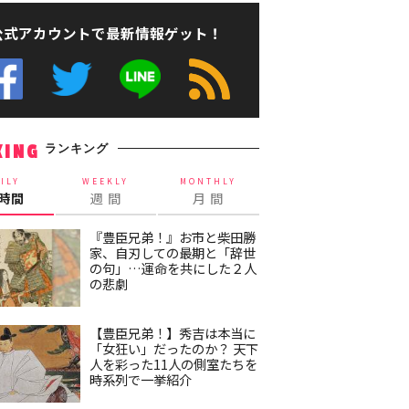
公式アカウントで最新情報ゲット！
ランキング
KING
ILY
WEEKLY
MONTHLY
4時間
週 間
月 間
『豊臣兄弟！』お市と柴田勝
家、自刃しての最期と「辞世
の句」…運命を共にした２人
の悲劇
【豊臣兄弟！】秀吉は本当に
「女狂い」だったのか？ 天下
人を彩った11人の側室たちを
時系列で一挙紹介