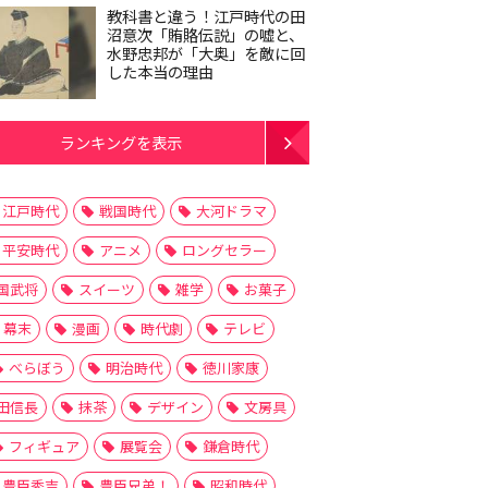
教科書と違う！江戸時代の田
沼意次「賄賂伝説」の嘘と、
水野忠邦が「大奥」を敵に回
した本当の理由
ランキングを表示
江戸時代
戦国時代
大河ドラマ
平安時代
アニメ
ロングセラー
国武将
スイーツ
雑学
お菓子
幕末
漫画
時代劇
テレビ
べらぼう
明治時代
徳川家康
田信長
抹茶
デザイン
文房具
フィギュア
展覧会
鎌倉時代
豊臣秀吉
豊臣兄弟！
昭和時代