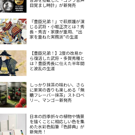
目覚まし時計」が新発売
『豊臣兄弟！』で萩原護が演
じる武将・小堀正次とは？秀
長・秀吉・家康が重用、“出
家を重ねた実務派”の生涯
【豊臣兄弟！】2度の改易か
ら復活した武将・多賀秀種と
は？豊臣秀長に仕えた半年間
と波乱の生涯
しっかり抹茶の味わい、さら
に果実の香りも楽しめる「無
糖フレーバー抹茶」ストロベ
リー、マンゴー新発売
日本の四季折々の植物や情景
を描くことに相応しい色を集
めた水彩色鉛筆『色辞典』が
新発売！