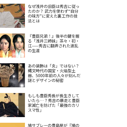
なぜ浅井の旧臣は秀吉に従っ
たのか？ 武力を使わず“自分
の味方”に変えた裏工作の技
法とは
『豊臣兄弟！』後半の鍵を握
る「浅井三姉妹」茶々・初・
江——秀吉に翻弄された波乱
の生涯
あの装飾は「炎」ではない？
縄文時代の国宝・火焔型土
器、5000年前の人々が刻んだ
謎とデザインの秘密
もしも豊臣秀長が長生きして
いたら…？秀吉の暴走と豊臣
家滅亡を防げた「最強のカリ
スマ性」
鳩サブレーの豊島屋が『鳩の