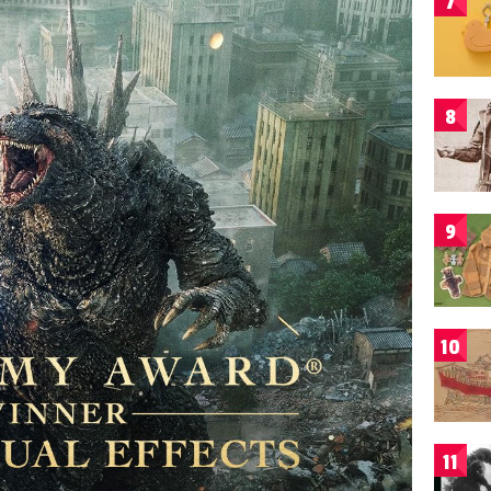
7
8
9
10
11