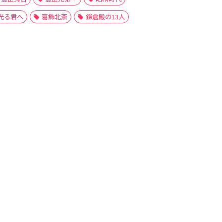
光る君へ
葛飾北斎
鎌倉殿の13人