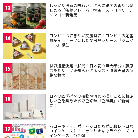
しっかり抹茶の味わい、さらに果実の香りも楽
13
しめる「無糖フレーバー抹茶」ストロベリー、
マンゴー新発売
コンビニおにぎりが文房具に！コンビニの定番
14
商品をモチーフにした文房具シリーズ『ジムマ
ート』誕生
世界遺産決定で脚光！日本初の巨大都城・藤原
15
京を創り上げた知られざる女帝・持統天皇の凄
絶な執念
日本の四季折々の植物や情景を描くことに相応
16
しい色を集めた水彩色鉛筆『色辞典』が新発
売！
ハローキティ、ポチャッコたちが昭和レトロな
17
コインケースに！「サンリオキャラクターズ コ
インケース」第２弾