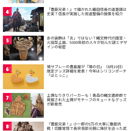
『豊臣兄弟！』で描かれた織田信長の道普請は
4
史実？信長が実施した街道整備の施策を紹介
あの装飾は「炎」ではない？縄文時代の国宝・
5
火焔型土器、5000年前の人々が刻んだ謎とデザ
インの秘密
鳩サブレーの豊島屋が『鳩の日』（8月10日）
6
限定グッズ詳細を発表！今年はシリコンポーチ
「はとっこ」
土偶なりきりパーカーも！青森の縄文遺跡群で
7
発掘された土偶がモチーフのキュートなグッズ
が新発売
『豊臣兄弟！』小一郎の5万の大軍に徹底抗
8
戦！切腹覚悟で長宗我部元親に降伏を迫った武