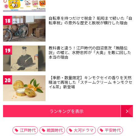
自転車を持つだけで税金？ 昭和まで続いた「自
18
転車税」の意外な歴史と脱税が横行した理由
教科書と違う！江戸時代の田沼意次「賄賂伝
19
説」の嘘と、水野忠邦が「大奥」を敵に回した
本当の理由
【季節・数量限定】キンモクセイの香りを天然
20
精油で再現した「スチームクリーム キンモクセ
イ&茶」新登場
ランキングを表示
江戸時代
戦国時代
大河ドラマ
平安時代