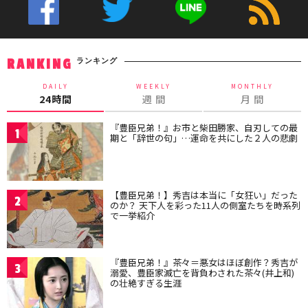
ランキング
RANKING
DAILY
WEEKLY
MONTHLY
24時間
週 間
月 間
『豊臣兄弟！』お市と柴田勝家、自刃しての最
1
期と「辞世の句」…運命を共にした２人の悲劇
【豊臣兄弟！】秀吉は本当に「女狂い」だった
2
のか？ 天下人を彩った11人の側室たちを時系列
で一挙紹介
『豊臣兄弟！』茶々＝悪女はほぼ創作？秀吉が
3
溺愛、豊臣家滅亡を背負わされた茶々(井上和)
の壮絶すぎる生涯