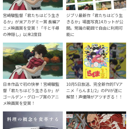
宮崎駿監督「君たちはどう生き
ジブリ最新作「君たちはどう生
るか」が米アカデミー賞 長編ア
きるか」場面写真14カットが公
ニメ映画賞を受賞！「千と千尋
開。常識の範囲で自由に利用可
の神隠し」以来2度目
能に
日本作品で初の快挙！宮崎駿監
10月5日放送、完全新作的TVア
督「君たちはどう生きるか」が
ニメ「らんま1/2」のPVが遂に
ゴールデン・グローブ賞のアニ
解禁！声優陣がアツすぎる！！
メ映画賞を受賞！