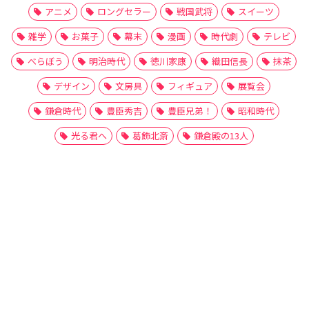
アニメ
ロングセラー
戦国武将
スイーツ
雑学
お菓子
幕末
漫画
時代劇
テレビ
べらぼう
明治時代
徳川家康
織田信長
抹茶
デザイン
文房具
フィギュア
展覧会
鎌倉時代
豊臣秀吉
豊臣兄弟！
昭和時代
光る君へ
葛飾北斎
鎌倉殿の13人