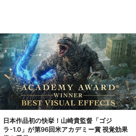
日本作品初の快挙！山崎貴監督「ゴジ
ラ-1.0」が第96回米アカデミー賞 視覚効果