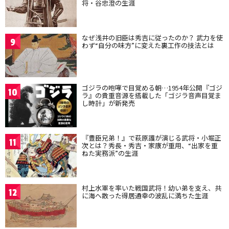
将・谷忠澄の生涯
なぜ浅井の旧臣は秀吉に従ったのか？ 武力を使
9
わず“自分の味方”に変えた裏工作の技法とは
ゴジラの咆哮で目覚める朝…1954年公開『ゴジ
10
ラ』の貴重音源を搭載した「ゴジラ音声目覚ま
し時計」が新発売
『豊臣兄弟！』で萩原護が演じる武将・小堀正
11
次とは？秀長・秀吉・家康が重用、“出家を重
ねた実務派”の生涯
村上水軍を率いた戦国武将！幼い弟を支え、共
12
に海へ散った得居通幸の波乱に満ちた生涯