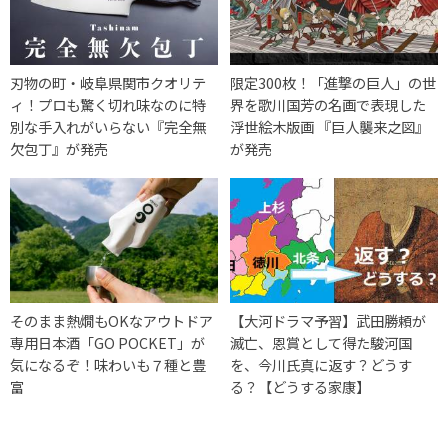
刃物の町・岐阜県関市クオリテ
限定300枚！「進撃の巨人」の世
ィ！プロも驚く切れ味なのに特
界を歌川国芳の名画で表現した
別な手入れがいらない『完全無
浮世絵木版画 『巨人襲来之図』
欠包丁』が発売
が発売
そのまま熱燗もOKなアウトドア
【大河ドラマ予習】武田勝頼が
専用日本酒「GO POCKET」が
滅亡、恩賞として得た駿河国
気になるぞ！味わいも７種と豊
を、今川氏真に返す？どうす
富
る？【どうする家康】