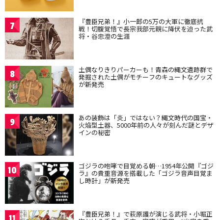
『豊臣兄弟！』小一郎の5万の大軍に徹底抗
7
戦！切腹覚悟で長宗我部元親に降伏を迫った武
将・谷忠澄の生涯
土偶なりきりパーカーも！青森の縄文遺跡群で
8
発掘された土偶がモチーフのキュートなグッズ
が新発売
あの装飾は「炎」ではない？縄文時代の国宝・
9
火焔型土器、5000年前の人々が刻んだ謎とデザ
インの秘密
ゴジラの咆哮で目覚める朝…1954年公開『ゴジ
10
ラ』の貴重音源を搭載した「ゴジラ音声目覚ま
し時計」が新発売
『豊臣兄弟！』で萩原護が演じる武将・小堀正
11