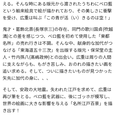
える。そんな時にある版元から渡されたうちわにベロ藍
という舶来絵具で絵が描かれており、その美しさに衝撃
を受け、広重は叫ぶ「この青が活（い）きるのは空！」
鬼才・葛飾北斎(長塚京三)の存在、同門の歌川国貞(吹越
満)との差を感じつつ、ベロ藍を初めて使用した「東都
名所」の売れ行きは不調。そんな中、献身的な加代がつ
なげる「東海道五十三次」を出版する版元・保栄堂の主
人・竹内孫八(髙嶋政伸)との出会い。広重は周りの人間
に支えながらも、もがき苦しみ、おのれの描きたい画を
追い求める。そして、ついに描きたいものが見つかった
矢先に加代の身に、、、
そして、安政の大地震。失われた江戸を求めて、広重は
再び筆をとる。ベロ藍を武器に、後にゴッホが模写し、
世界の絵画に大きな影響を与える「名所江戸百景」を描
き出す！