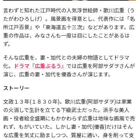
言わずと知れた江戸時代の人気浮世絵師・歌川広重（う
たがわひろしげ）。風景画を得意とし、代表作には「名
所江戸百景」や「東海道五十三次」などがあります。広
重の作品は、みなさんも一度は目にしたことがあるは
ず。
そんな広重を、妻・加代との夫婦の物語としてドラマ
化。
ドラマ『広重ぶるう』
では広重を阿部サダヲさんが
演じ、広重の妻・加代を優香さんが演じます。
ストーリー
文政１３年(１８３０年)。歌川広重(阿部サダヲ)は家業
の火消しで生計を立てる下級武士だった。派手な美人
画・役者絵全盛期にもかかわらず広重は地味な画風で売
れず、もがいていた。しかし妻・加代(優香)だけはそん
な広重を気丈に励ましつつ、質屋に通い、身を削って支