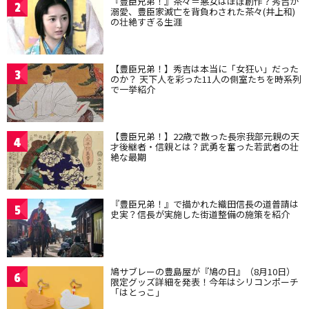
『豊臣兄弟！』茶々＝悪女はほぼ創作？秀吉が
2
溺愛、豊臣家滅亡を背負わされた茶々(井上和)
の壮絶すぎる生涯
【豊臣兄弟！】秀吉は本当に「女狂い」だった
3
のか？ 天下人を彩った11人の側室たちを時系列
で一挙紹介
【豊臣兄弟！】22歳で散った長宗我部元親の天
4
才後継者・信親とは？武勇を奮った若武者の壮
絶な最期
『豊臣兄弟！』で描かれた織田信長の道普請は
5
史実？信長が実施した街道整備の施策を紹介
鳩サブレーの豊島屋が『鳩の日』（8月10日）
6
限定グッズ詳細を発表！今年はシリコンポーチ
「はとっこ」