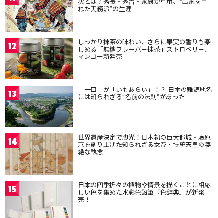
次とは？秀長・秀吉・家康が重用、“出家を重
ねた実務派”の生涯
しっかり抹茶の味わい、さらに果実の香りも楽
12
しめる「無糖フレーバー抹茶」ストロベリー、
マンゴー新発売
「一口」が「いもあらい」！？ 日本の難読地名
13
には知られざる“名前の法則”があった
世界遺産決定で脚光！日本初の巨大都城・藤原
14
京を創り上げた知られざる女帝・持統天皇の凄
絶な執念
日本の四季折々の植物や情景を描くことに相応
15
しい色を集めた水彩色鉛筆『色辞典』が新発
売！