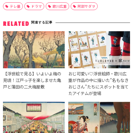
テレ墓
ドラマ
歌川広重
阿部サダヲ
関連する記事
RELATED
【浮世絵で見る】いよいよ梅の
おじ可愛い♡浮世絵師・歌川広
見頃！江戸っ子を楽しませた亀
重が作品の中に描いた”名もなき
戸と蒲田の二大梅屋敷
おじさん”たちにスポットを当て
たアイテムが登場