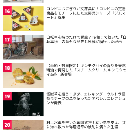
コンビニおにぎりが文房具に！コンビニの定番
16
商品をモチーフにした文房具シリーズ『ジムマ
ート』誕生
自転車を持つだけで税金？ 昭和まで続いた「自
17
転車税」の意外な歴史と脱税が横行した理由
【季節・数量限定】キンモクセイの香りを天然
18
精油で再現した「スチームクリーム キンモクセ
イ&茶」新登場
怪獣革を纏う！ダダ、エレキング…ウルトラ怪
19
獣モチーフの革を使った新アパレルコレクショ
ンが発表
村上水軍を率いた戦国武将！幼い弟を支え、共
20
に海へ散った得居通幸の波乱に満ちた生涯