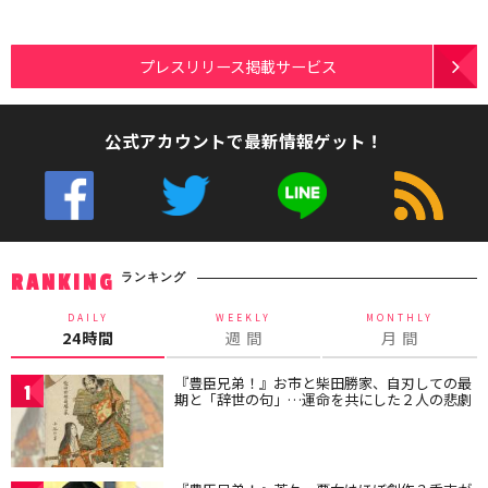
プレスリリース掲載サービス
公式アカウントで最新情報ゲット！
ランキング
RANKING
DAILY
WEEKLY
MONTHLY
24時間
週 間
月 間
『豊臣兄弟！』お市と柴田勝家、自刃しての最
1
期と「辞世の句」…運命を共にした２人の悲劇