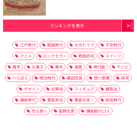
ランキングを表示
江戸時代
戦国時代
大河ドラマ
平安時代
アニメ
ロングセラー
戦国武将
スイーツ
雑学
お菓子
幕末
漫画
時代劇
テレビ
べらぼう
明治時代
織田信長
徳川家康
抹茶
デザイン
文房具
フィギュア
展覧会
鎌倉時代
豊臣秀吉
豊臣兄弟！
昭和時代
光る君へ
葛飾北斎
鎌倉殿の13人