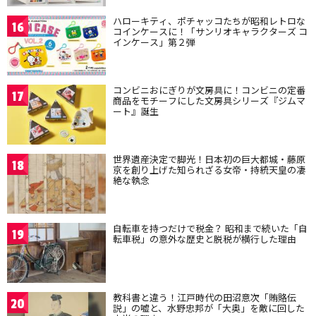
ハローキティ、ポチャッコたちが昭和レトロな
16
コインケースに！「サンリオキャラクターズ コ
インケース」第２弾
コンビニおにぎりが文房具に！コンビニの定番
17
商品をモチーフにした文房具シリーズ『ジムマ
ート』誕生
世界遺産決定で脚光！日本初の巨大都城・藤原
18
京を創り上げた知られざる女帝・持統天皇の凄
絶な執念
自転車を持つだけで税金？ 昭和まで続いた「自
19
転車税」の意外な歴史と脱税が横行した理由
教科書と違う！江戸時代の田沼意次「賄賂伝
20
説」の嘘と、水野忠邦が「大奥」を敵に回した