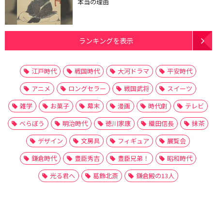
本当の理由
ランキングを表示
江戸時代
戦国時代
大河ドラマ
平安時代
アニメ
ロングセラー
戦国武将
スイーツ
雑学
お菓子
幕末
漫画
時代劇
テレビ
べらぼう
明治時代
徳川家康
織田信長
抹茶
デザイン
文房具
フィギュア
展覧会
鎌倉時代
豊臣秀吉
豊臣兄弟！
昭和時代
光る君へ
葛飾北斎
鎌倉殿の13人