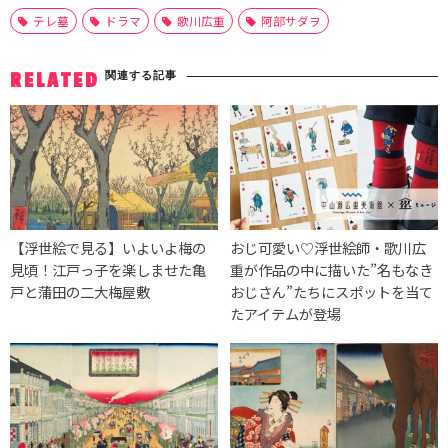
テレ墓
ドラマ
歌川広重
阿部サダヲ
関連する記事
RELATED
【浮世絵で見る】いよいよ梅の
おじ可愛い♡浮世絵師・歌川広
見頃！江戸っ子を楽しませた亀
重が作品の中に描いた”名もなき
戸と蒲田の二大梅屋敷
おじさん”たちにスポットを当て
たアイテムが登場