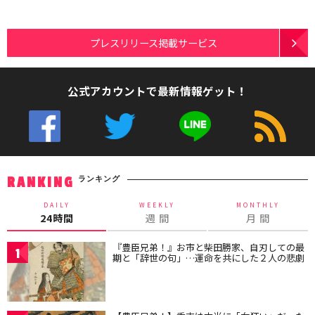
プレスリリース掲載サービス
公式アカウントで最新情報ゲット！
ランキング
RANKING
DAILY
WEEKLY
MONTHLY
24時間
週 間
月 間
『豊臣兄弟！』お市と柴田勝家、自刃しての最
1
期と「辞世の句」…運命を共にした２人の悲劇