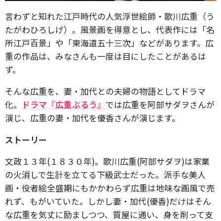
言わずと知れた江戸時代の人気浮世絵師・歌川広重（う
たがわひろしげ）。風景画を得意とし、代表作には「名
所江戸百景」や「東海道五十三次」などがあります。広
重の作品は、みなさんも一度は目にしたことがあるは
ず。
そんな広重を、妻・加代との夫婦の物語としてドラマ
化。
ドラマ『広重ぶるう』
では広重を阿部サダヲさんが
演じ、広重の妻・加代を優香さんが演じます。
ストーリー
文政１３年(１８３０年)。歌川広重(阿部サダヲ)は家業
の火消しで生計を立てる下級武士だった。派手な美人
画・役者絵全盛期にもかかわらず広重は地味な画風で売
れず、もがいていた。しかし妻・加代(優香)だけはそん
な広重を気丈に励ましつつ、質屋に通い、身を削って支