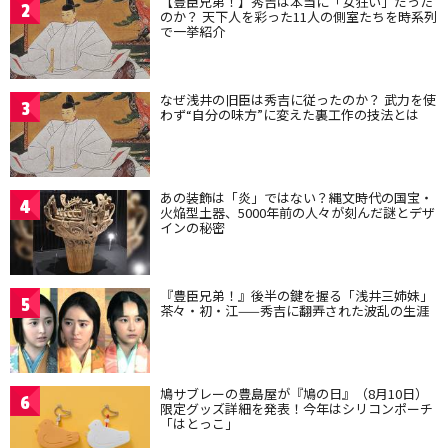
【豊臣兄弟！】秀吉は本当に「女狂い」だった
2
のか？ 天下人を彩った11人の側室たちを時系列
で一挙紹介
なぜ浅井の旧臣は秀吉に従ったのか？ 武力を使
3
わず“自分の味方”に変えた裏工作の技法とは
あの装飾は「炎」ではない？縄文時代の国宝・
4
火焔型土器、5000年前の人々が刻んだ謎とデザ
インの秘密
『豊臣兄弟！』後半の鍵を握る「浅井三姉妹」
5
茶々・初・江——秀吉に翻弄された波乱の生涯
鳩サブレーの豊島屋が『鳩の日』（8月10日）
6
限定グッズ詳細を発表！今年はシリコンポーチ
「はとっこ」