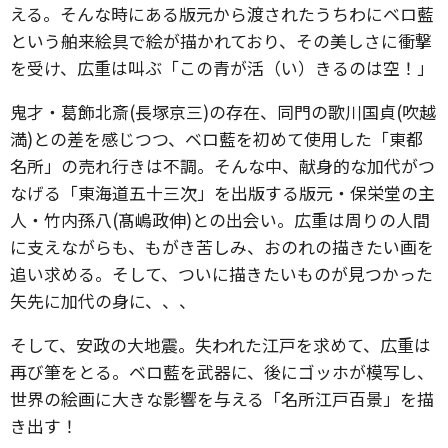
える。そんな時にある版元から渡されたうちわにベロ藍
という舶来絵具で絵が描かれており、その美しさに衝撃
を受け、広重は叫ぶ「この青が活（い）きるのは空！」
鬼才・葛飾北斎(長塚京三)の存在、同門の歌川国貞(吹越
満)との差を感じつつ、ベロ藍を初めて使用した「東都
名所」の売れ行きは不調。そんな中、献身的な加代がつ
なげる「東海道五十三次」を出版する版元・保栄堂の主
人・竹内孫八(髙嶋政伸)との出会い。広重は周りの人間
に支えながらも、もがき苦しみ、おのれの描きたい画を
追い求める。そして、ついに描きたいものが見つかった
矢先に加代の身に、、、
そして、安政の大地震。失われた江戸を求めて、広重は
再び筆をとる。ベロ藍を武器に、後にゴッホが模写し、
世界の絵画に大きな影響を与える「名所江戸百景」を描
き出す！