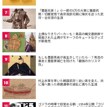
『豊臣兄弟！』小一郎の5万の大軍に徹底抗
7
戦！切腹覚悟で長宗我部元親に降伏を迫った武
将・谷忠澄の生涯
土偶なりきりパーカーも！青森の縄文遺跡群で
8
発掘された土偶がモチーフのキュートなグッズ
が新発売
もしも豊臣秀長が長生きしていたら…？秀吉の
9
暴走と豊臣家滅亡を防げた「最強のカリスマ
性」
村上水軍を率いた戦国武将！幼い弟を支え、共
10
に海へ散った得居通幸の波乱に満ちた生涯
ゴジラの咆哮で目覚める朝…1954年公開『ゴジ
11