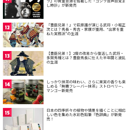
ラ』の貴重音源を搭載した「ゴジラ音声目覚ま
し時計」が新発売
『豊臣兄弟！』で萩原護が演じる武将・小堀正
12
次とは？秀長・秀吉・家康が重用、“出家を重
ねた実務派”の生涯
【豊臣兄弟！】2度の改易から復活した武将・
13
多賀秀種とは？豊臣秀長に仕えた半年間と波乱
の生涯
しっかり抹茶の味わい、さらに果実の香りも楽
14
しめる「無糖フレーバー抹茶」ストロベリー、
マンゴー新発売
日本の四季折々の植物や情景を描くことに相応
15
しい色を集めた水彩色鉛筆『色辞典』が新発
売！